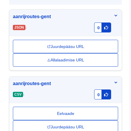
aanrijroutes-gent
-
JSON
0
Juurdepääsu URL
Allalaadimise URL
aanrijroutes-gent
-
CSV
0
Eelvaade
Juurdepääsu URL