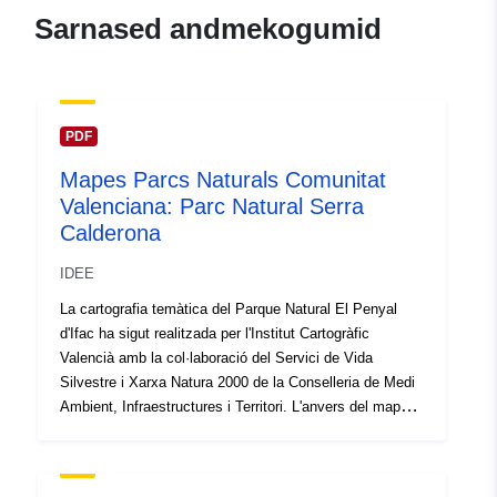
Kataloogi kirje:
Lisatud andmetele.europa.eu:
28 J
Sarnased andmekogumid
2026
Ajakohastatud veebisaidil Data.eu
29 July 2026
PDF
Identifikaatorid:
aanrijroutes-gent
Mapes Parcs Naturals Comunitat
Valenciana: Parc Natural Serra
uriRef:
http://data.europa.eu/88u/dataset/a
Calderona
gent
IDEE
Juurdepääsuõigu
public
La cartografia temàtica del Parque Natural El Penyal
sed:
d'Ifac ha sigut realitzada per l'Institut Cartogràfic
Valencià amb la col·laboració del Servici de Vida
Silvestre i Xarxa Natura 2000 de la Conselleria de Medi
Ambient, Infraestructures i Territori. L'anvers del mapa
conté la cartografia pròpiament dita, la qual està
generada a partir de la base cartogràfica CV05 de l'ICV,
sobre la qual es plasma la informació temàtica de rutes,