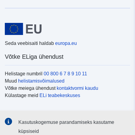
Seda veebisaiti haldab
europa.eu
Võtke ELiga ühendust
Helistage numbril
00 800 6 7 8 9 10 11
Muud
helistamisvõimalused
Võtke meiega ühendust
kontaktvormi kaudu
Külastage meid
ELi teabekeskuses
Sotsiaalmeedia
Kasutuskogemuse parandamiseks kasutame
Otsige ELi teavet
sotsiaalmeediakanalitest
küpsiseid