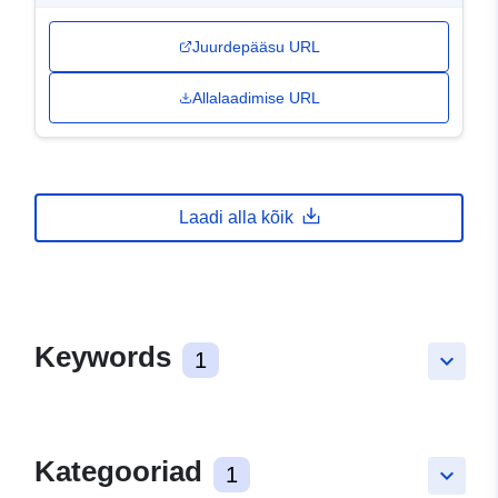
Juurdepääsu URL
Allalaadimise URL
Laadi alla kõik
Keywords
1
keyboard_arrow_down
Kategooriad
1
keyboard_arrow_down