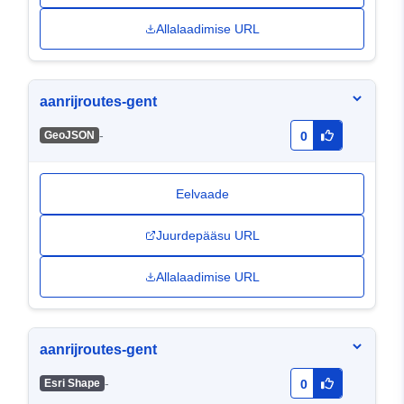
Allalaadimise URL
aanrijroutes-gent
-
GeoJSON
0
Eelvaade
Juurdepääsu URL
Allalaadimise URL
aanrijroutes-gent
-
Esri Shape
0