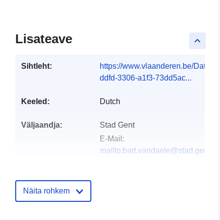
Lisateave
keyboard_arrow_up
Sihtleht:
https://www.vlaanderen.be/DataC
ddfd-3306-a1f3-73dd5ac...
Keeled:
Dutch
Väljaandja:
Stad Gent
E-Mail:
mailto:bart.vandaele@stad.gent
Kontaktpunktid:
Gent
E-Mail:
Näita rohkem
mailto:data@stad.gent