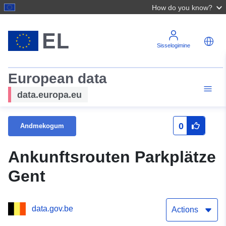
How do you know?
Sisselogimine
European data
data.europa.eu
0
Andmekogum
Ankunftsrouten Parkplätze
Gent
data.gov.be
Actions