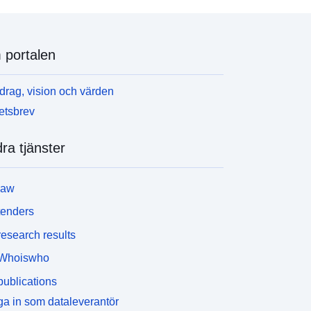
portalen
rag, vision och värden
etsbrev
ra tjänster
law
tenders
esearch results
Whoiswho
ublications
a in som dataleverantör