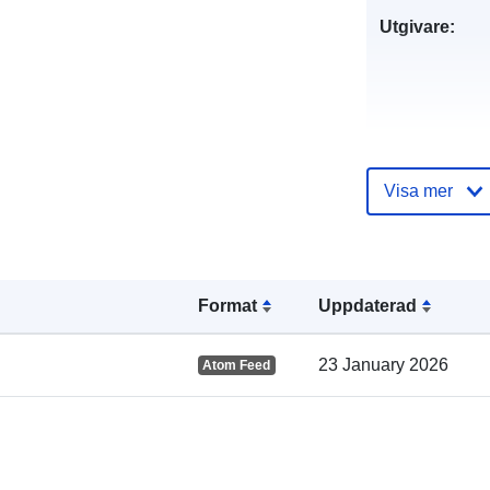
Utgivare:
Katalogregist
Visa mer
Format
Uppdaterad
Spatial:
23 January 2026
Atom Feed
uriRef: