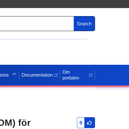
Search
Om
tions
Documentation
portalen
OM) för
0