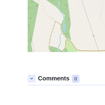
Comments
keyboard_arrow_down
0