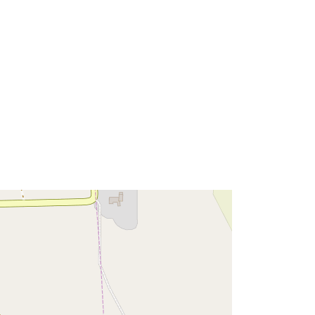
22845a-72dc-0002-2de8-
e25c9da20c00