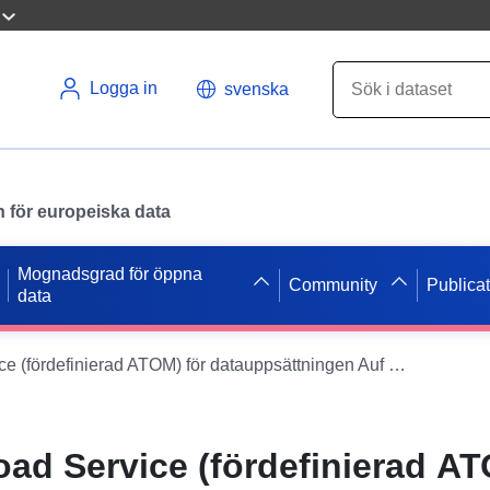
Logga in
svenska
en för europeiska data
Mognadsgrad för öppna
Community
Publica
data
Inspire Download Service (fördefinierad ATOM) för datauppsättningen Auf dem Pferdsborn 1. ändring
oad Service (fördefinierad AT