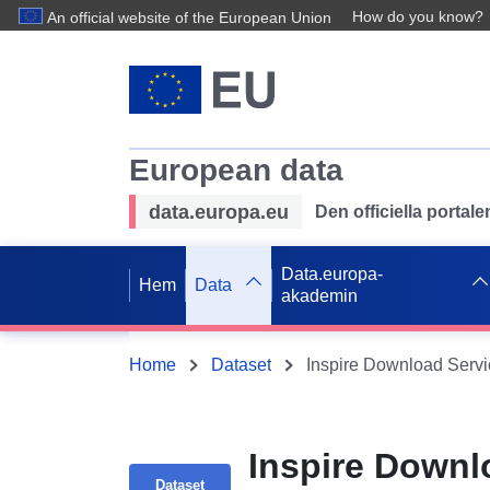
How do you know?
An official website of the European Union
European data
data.europa.eu
Den officiella portal
Data.europa-
Hem
Data
akademin
Home
Dataset
Inspire Downl
Dataset