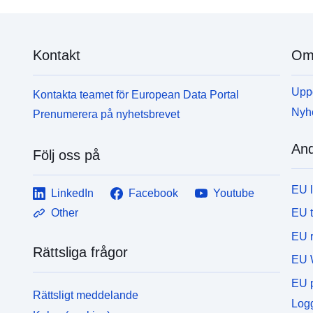
Kontakt
Om 
Uppd
Kontakta teamet för European Data Portal
Nyh
Prenumerera på nyhetsbrevet
And
Följ oss på
EU 
LinkedIn
Facebook
Youtube
EU 
Other
EU r
Rättsliga frågor
EU 
EU p
Rättsligt meddelande
Logg