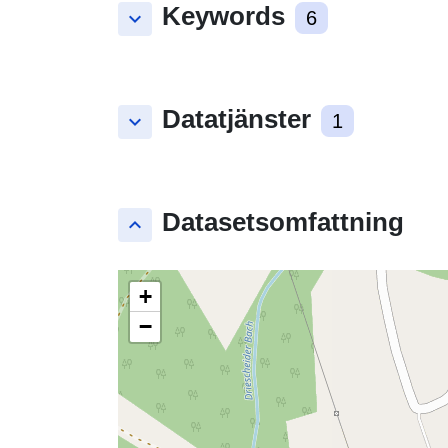
Keywords
keyboard_arrow_down
6
Datatjänster
keyboard_arrow_down
1
Datasetsomfattning
keyboard_arrow_up
+
−