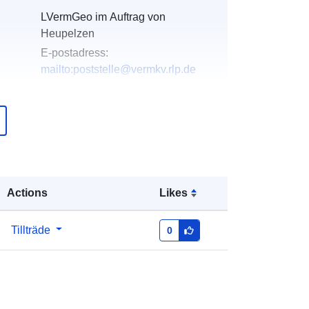
LVermGeo im Auftrag von
Heupelzen
E-postadress:
mailto:poststelle@vermkv.rlp.de
er:
Läggs till i data.europa.eu:
21
February 2026
Uppdaterad på data.europa.eu:
01
August 2026
Actions
Likes
Koordinater:
[ [ 7.61918, 50.7246 ], [
7.62247, 50.7246 ], [ 7.62247,
50.7217 ], [ 7.61918, 50.7217 ], [
Tillträde
0
7.61918, 50.7246 ] ]
Typ:
Polygon
http://data.europa.eu/88u/dataset/ab