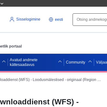
Sisselogimine
eesti
tlik portaal
Avatud andmete
Community
Välja
kättesaadavus
INSPIRE Downloaddienst (WFS) - Loodusmälestised - originaal (Region Hannover)
wnloaddienst (WFS) -