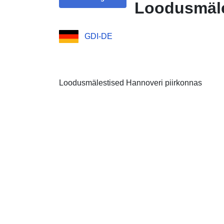
Loodusmäles
GDI-DE
Loodusmälestised Hannoveri piirkonnas