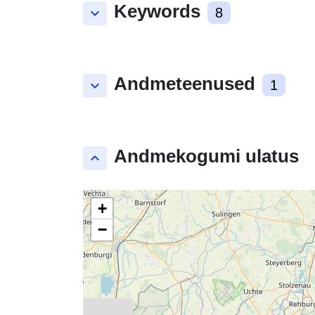
Keywords
keyboard_arrow_down
8
Andmeteenused
keyboard_arrow_down
1
Andmekogumi ulatus
keyboard_arrow_up
+
−