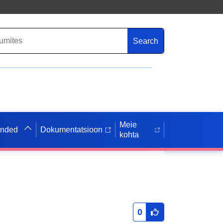
Search
Meie
anded
Dokumentatsioon
kohta
0