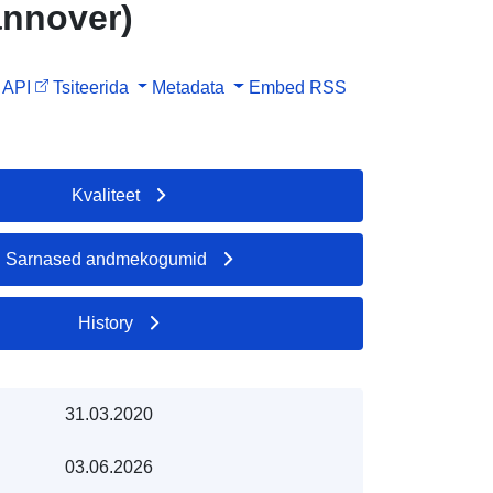
annover)
API
Tsiteerida
Metadata
Embed
RSS
Kvaliteet
Sarnased andmekogumid
History
31.03.2020
03.06.2026