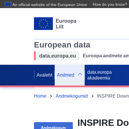
How do you know?
An official website of the European Union
European data
data.europa.eu
Euroopa andmete ame
data.europa
Avaleht
Andmed
akadeemia
Home
Andmekogumid
INSPIRE Do
Andmekogum