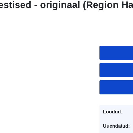
tised - originaal (Region H
Loodud:
Uuendatud: