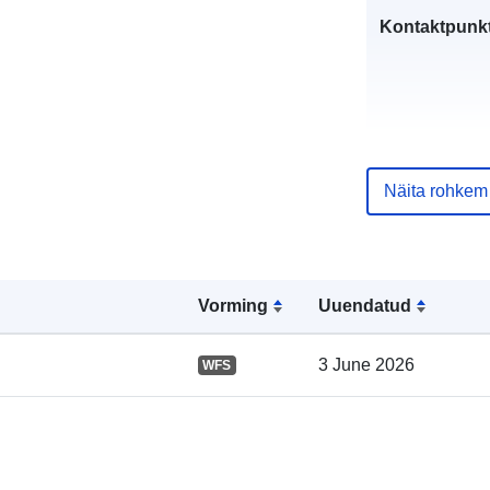
Kontaktpunkt
Näita rohkem
Vorming
Uuendatud
Kataloogi kirj
3 June 2026
WFS
Geograafiline
ulatus: