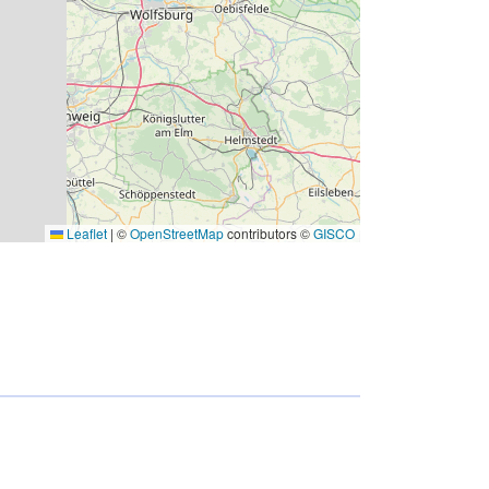
Leaflet
|
©
OpenStreetMap
contributors ©
GISCO