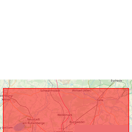
Vastab:
uriRef: