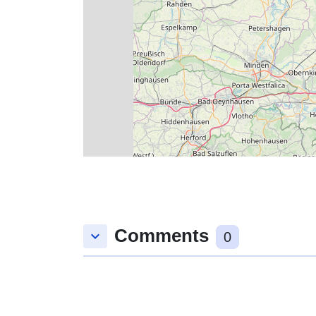
Comments
keyboard_arrow_down
0