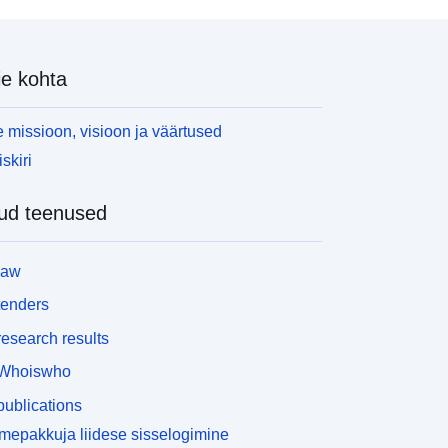
e kohta
 missioon, visioon ja väärtused
skiri
ud teenused
law
tenders
esearch results
Whoiswho
ublications
epakkuja liidese sisselogimine