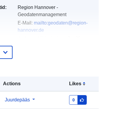
id:
Region Hannover -
Geodatenmanagement
E-Mail:
mailto:geodaten@region-
hannover.de
Aadress:
Hildesheimer Str. 20,
Hannover, 30169, Deutschland
URL:
https://www.hannover.de/Leben-in-
der-Region-Hannover
Actions
Likes
e:
Lisatud andmetele.europa.eu:
21 February
2026
Ajakohastatud veebisaidil Data.europa.eu:
Juurdepääs
0
18 July 2026
Koordinaadid:
[ [ 9.18, 52.69 ], [
10.35, 52.69 ], [ 10.35, 52.12 ], [ 9.18,