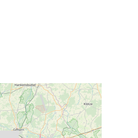
52.12 ], [ 9.18, 52.69 ] ]
Tüüp:
Polygon
Ressurss:
http://data.europa.eu/eli/reg/2009/97
6
http://data.europa.eu/88u/dataset/ab
2a8a66-ce85-44e8-aaa9-
154f07e00f87