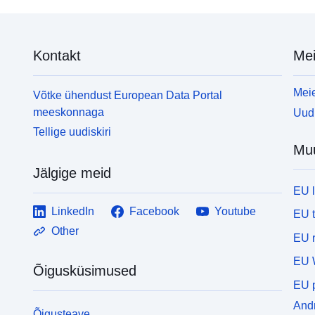
Kontakt
Mei
Meie
Võtke ühendust European Data Portal
meeskonnaga
Uudi
Tellige uudiskiri
Mu
Jälgige meid
EU 
LinkedIn
Facebook
Youtube
EU 
Other
EU r
EU 
Õigusküsimused
EU p
Andm
Õigusteave