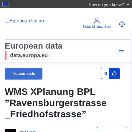
How do you know?
Sisäänkirjautuminen
European data
data.europa.eu
0
Tietoaineisto
WMS XPlanung BPL
”Ravensburgerstrasse
_Friedhofstrasse”