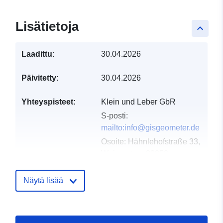
Lisätietoja
keyboard_arrow_up
Laadittu:
30.04.2026
Päivitetty:
30.04.2026
Yhteyspisteet:
Klein und Leber GbR
S-posti:
mailto:info@gisgeometer.de
Osoite:
Hähnlehofstraße 33,
Weingarten, 88250,
Deutschland
URL-osoite:
Näytä lisää
https://www.gisgeometer.de/
Luetteloluetteloa
Lisätty dataan.europa.eu:
16