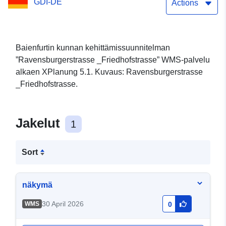
GDI-DE
Actions
Baienfurtin kunnan kehittämissuunnitelman
”Ravensburgerstrasse _Friedhofstrasse” WMS-palvelu
alkaen XPlanung 5.1. Kuvaus: Ravensburgerstrasse
_Friedhofstrasse.
Jakelut
1
Sort
näkymä
30 April 2026
WMS
0