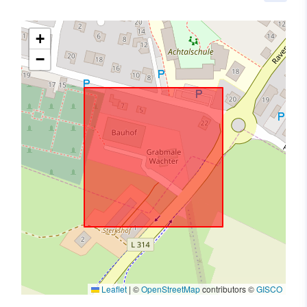
+
−
Leaflet
|
©
OpenStreetMap
contributors ©
GISCO