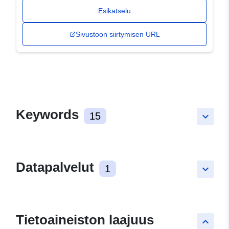
Esikatselu
Sivustoon siirtymisen URL
Keywords
15
keyboard_arrow_down
Datapalvelut
1
keyboard_arrow_down
Tietoaineiston laajuus
keyboard_arrow_up