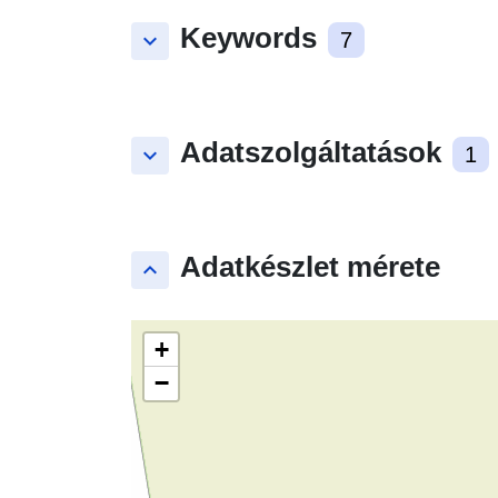
Keywords
keyboard_arrow_down
7
Adatszolgáltatások
keyboard_arrow_down
1
Adatkészlet mérete
keyboard_arrow_up
+
−