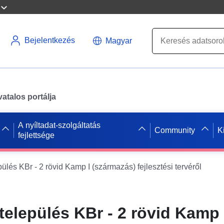
Bejelentkezés
Magyar
atalos portálja
A nyíltadat-szolgáltatás
Community
K
fejlettsége
lés KBr - 2 rövid Kamp I (származás) fejlesztési tervéről
elepülés KBr - 2 rövid Kamp 