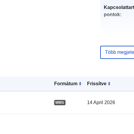
Kapcsolattart
pontok:
Több megjele
Katalógus-
nyilvántartás
Formátum
Frissítve
Térbeli:
14 April 2026
WMS