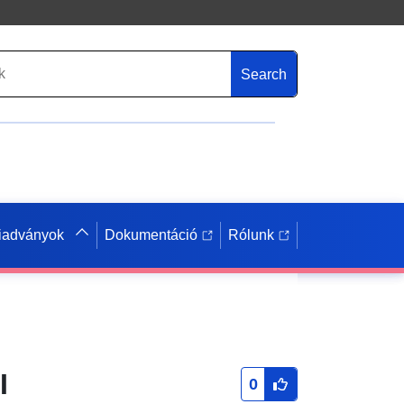
Search
iadványok
Dokumentáció
Rólunk
I
0