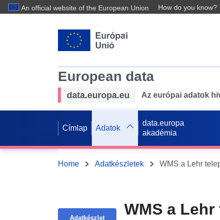
How do you know?
An official website of the European Union
European data
data.europa.eu
Az európai adatok hiv
data.europa
Címlap
Adatok
akadémia
Home
Adatkészletek
WMS a Lehr telepü
WMS a Lehr t
Adatkészlet