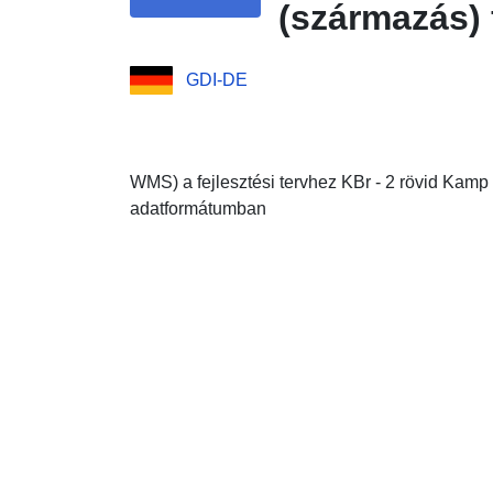
(származás) f
GDI-DE
WMS) a fejlesztési tervhez KBr - 2 rövid Kamp 
adatformátumban