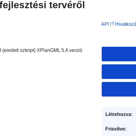
ejlesztési tervéről
API
Hivatkozá
I (eredeti szkript) XPlanGML 5.4 verzió
Létrehozva:
Frissítve: