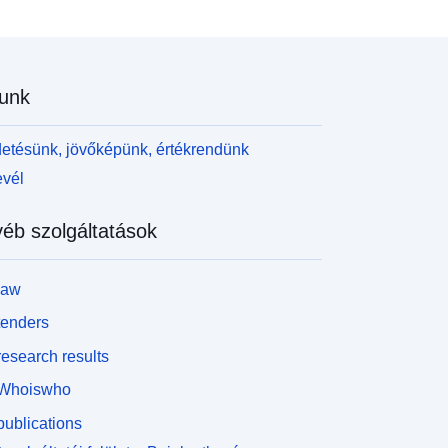
unk
etésünk, jövőképünk, értékrendünk
evél
éb szolgáltatások
law
tenders
esearch results
Whoiswho
ublications