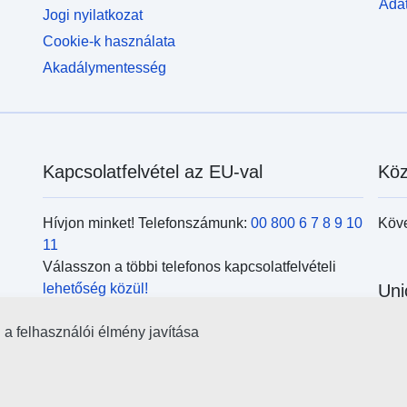
Adat
Jogi nyilatkozat
Cookie-k használata
Akadálymentesség
Kapcsolatfelvétel az EU-val
Köz
Hívjon minket! Telefonszámunk:
00 800 6 7 8 9 10
Köv
11
Válasszon a többi telefonos kapcsolatfelvételi
lehetőség közül!
Uni
Írjon nekünk a kapcsolatfelvételi
űrlap
kitöltésével!
l a felhasználói élmény javítása
Kere
Jöjjön el személyesen az
uniós központok
kör
egyikébe!