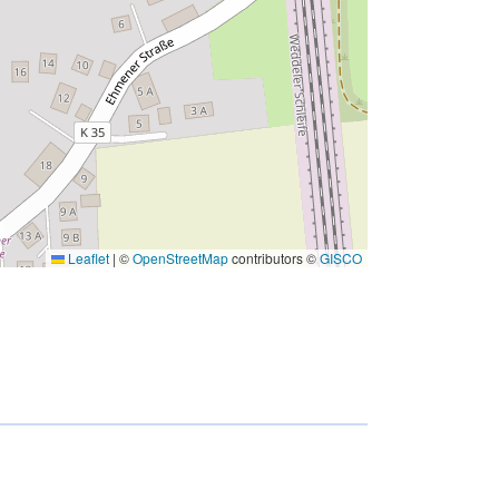
Leaflet
|
©
OpenStreetMap
contributors ©
GISCO