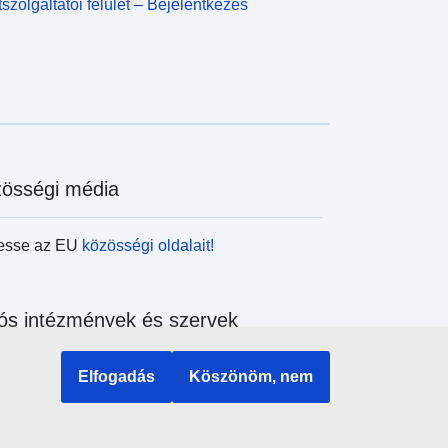
szolgáltatói felület – Bejelentkezés
össégi média
esse az EU
közösségi oldalait!
ós intézmények és szervek
sés az uniós intézmények és szervek
Elfogadás
Köszönöm, nem
ében