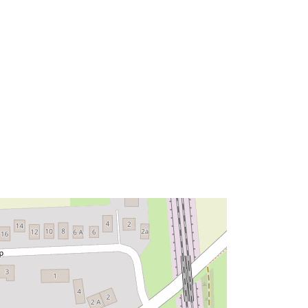
52.3738551 ] ]
Típus:
Polygon
Erőforrás:
::
http://data.europa.eu/eli/reg/2009/97
6
http://data.europa.eu/88u/dataset/ab
2bcf16-4108-47a7-99d6-
dca6504871d0