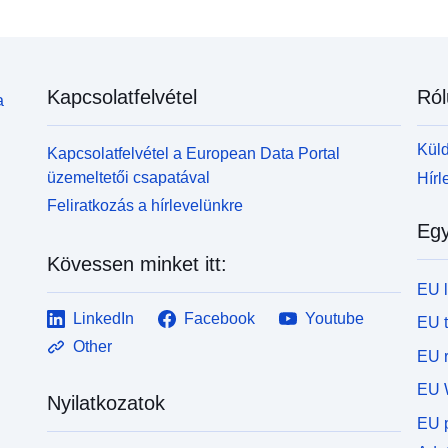
Kapcsolatfelvétel
Ról
a
Küld
Kapcsolatfelvétel a European Data Portal
üzemeltetői csapatával
Hírl
Feliratkozás a hírlevelünkre
Egy
Kövessen minket itt:
EU 
LinkedIn
Facebook
Youtube
EU 
Other
EU r
EU 
Nyilatkozatok
EU p