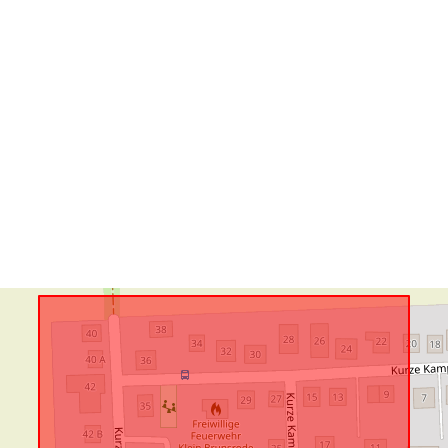
Megfelel a
következőnek
uriRef: