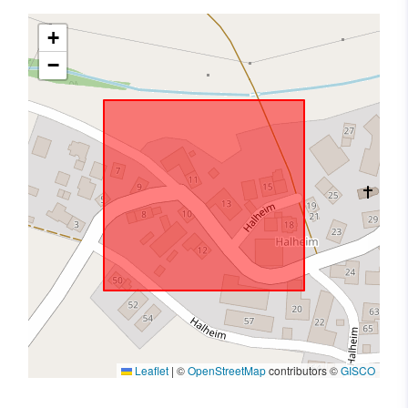
+
−
Leaflet
|
©
OpenStreetMap
contributors ©
GISCO