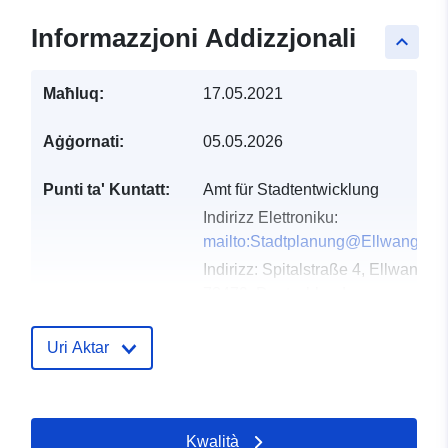
Informazzjoni Addizzjonali
keyboard_arrow_up
Maħluq:
17.05.2021
Aġġornati:
05.05.2026
Punti ta' Kuntatt:
Amt für Stadtentwicklung
Indirizz Elettroniku:
mailto:Stadtplanung@Ellwangen.
Indirizz:
Spitalstraße 4, Ellwangen
73479, Deutschland
URL:
http://www.ellwangen.de
Uri Aktar
Reġistru tal-
Miżjud ma’ data.europa.eu:
Katalgu:
21 February 2026
Aġġornat fuq data.europa.eu:
Kwalità