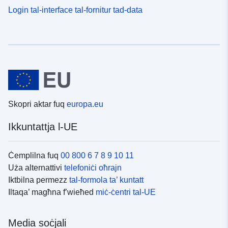
Login tal-interface tal-fornitur tad-data
Skopri aktar fuq
europa.eu
Ikkuntattja l-UE
Ċemplilna fuq
00 800 6 7 8 9 10 11
Uża alternattivi
telefoniċi oħrajn
Iktbilna permezz
tal-formola ta’ kuntatt
Iltaqa’ magħna f’wieħed
miċ-ċentri tal-UE
Media soċjali