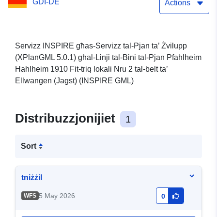
GDI-DE
Hahlheim 1910 Fit-triq
Actions
lokali Nru 2 (XPlanGML
5.0.1) (INSPIRE GML)
Servizz INSPIRE għas-Servizz tal-Pjan ta’ Żvilupp
(XPlanGML 5.0.1) għal-Linji tal-Bini tal-Pjan Pfahlheim
Hahlheim 1910 Fit-triq lokali Nru 2 tal-belt ta’
Ellwangen (Jagst) (INSPIRE GML)
Distribuzzjonijiet
1
Sort
tniżżil
5 May 2026
WFS
0