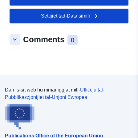
01 August 2026
Settijiet tad-Data simili
Spazjali:
Koordinati:
[ [ 10.2746029,
48.9757574 ], [ 10.2769636,
48.9757574 ], [ 10.2769636,
Comments
keyboard_arrow_down
48.9742852 ], [ 10.2746029,
0
48.9742852 ], [ 10.2746029,
48.9757574 ] ]
Tip:
Polygon
Jikkonforma ma':
Riżorsa:
http://data.europa.eu/eli/reg/2009/
Dan is-sit web hu mmaniġġjat mill-
Uffiċċju tal-
Pubblikazzjonijiet tal-Unjoni Ewropea
uriRef:
http://data.europa.eu/88u/dataset
a2d7-4f34-a563-3302fc175b20
Publications Office of the European Union