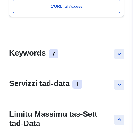
URL tal-Aċċess
Keywords
7
keyboard_arrow_down
Servizzi tad-data
1
keyboard_arrow_down
Limitu Massimu tas-Sett
keyboard_arrow_up
tad-Data