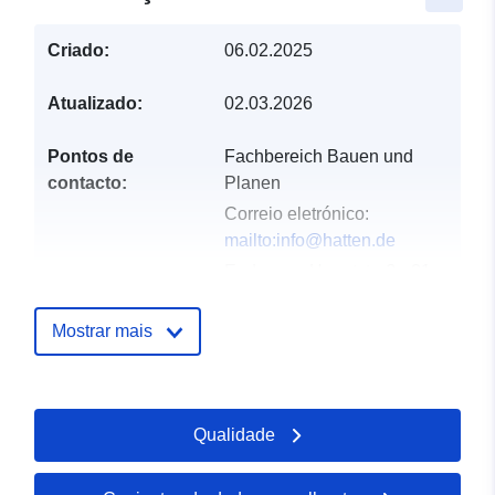
Criado:
06.02.2025
Atualizado:
02.03.2026
Pontos de
Fachbereich Bauen und
contacto:
Planen
Correio eletrónico:
mailto:info@hatten.de
Endereço:
Hauptstraße 21,
Hatten, 26209, Deutschland
URL:
https://hatten.de/
Mostrar mais
Registo do
Acrescentado à data.europa.eu:
catálogo:
21 February 2026
Qualidade
Atualizado em data.europa.eu:
01 August 2026