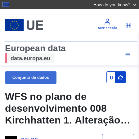
How do you know?
Abrir sessão
European data
data.europa.eu
0
Conjunto de dados
WFS no plano de
desenvolvimento 008
Kirchhatten 1. Alteração
do município de Hatten