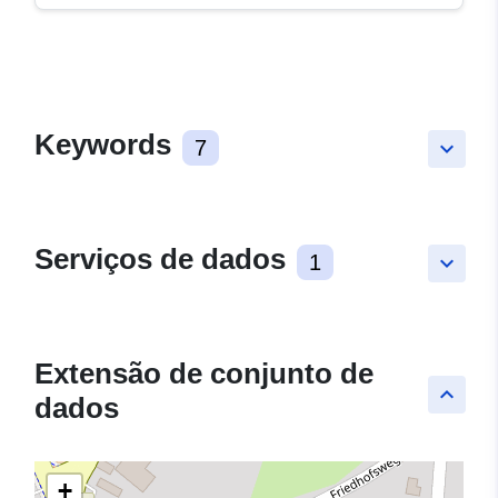
Keywords
7
keyboard_arrow_down
Serviços de dados
1
keyboard_arrow_down
Extensão de conjunto de
keyboard_arrow_up
dados
+