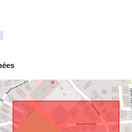
uriRef:
nées