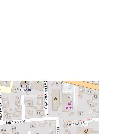
48.9989876 ], [ 9.7571312,
49.0007811 ] ]
Type:
Polygon
http://data.europa.eu/88u/dataset/ab
4e4533-48fa-4e78-9a9b-
f127c4e77df1