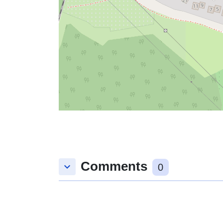
Comments
keyboard_arrow_down
0