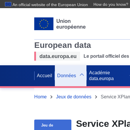
How do you know?
An official website of the European Union
European data
data.europa.eu
Le portail officiel 
Académie
Accueil
Données
data.europa
Home
Jeux de données
Service XPlan
Service XPl
Jeu de