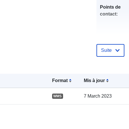
Points de
contact:
Suite
Compte rend
catalogue:
Format
Mis à jour
7 March 2023
WMS
spatial: