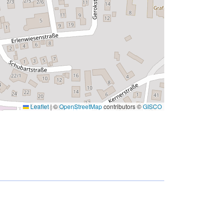
Leaflet
|
©
OpenStreetMap
contributors ©
GISCO