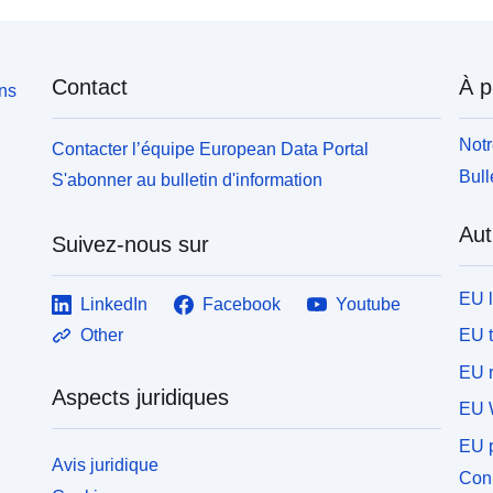
Contact
À p
ons
Notr
Contacter l’équipe European Data Portal
Bull
S'abonner au bulletin d'information
Aut
Suivez-nous sur
EU 
LinkedIn
Facebook
Youtube
EU 
Other
EU r
Aspects juridiques
EU 
EU p
Avis juridique
Conn