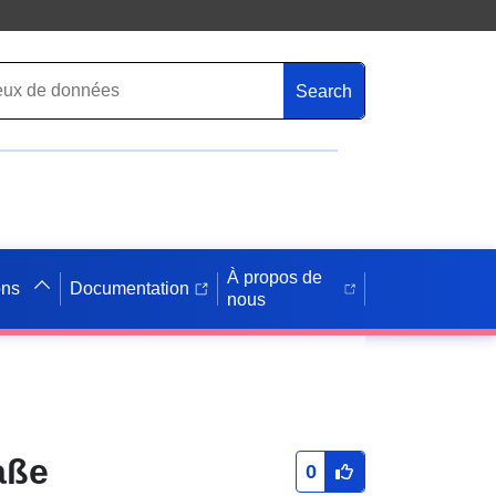
Search
À propos de
ons
Documentation
nous
aße
0