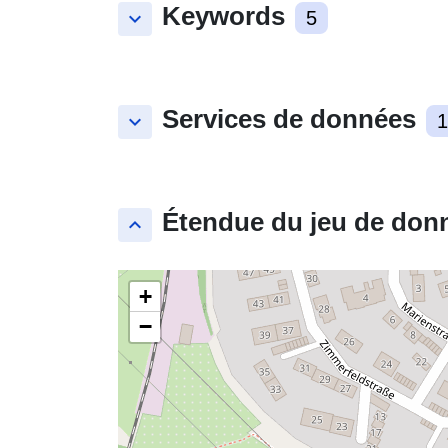
Keywords
keyboard_arrow_down
5
Services de données
keyboard_arrow_down
1
Étendue du jeu de don
keyboard_arrow_up
+
−