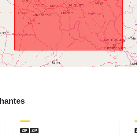
hantes
ZIP
ZIP