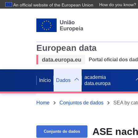
How do you know?
An official website of the European Union
European data
data.europa.eu
Portal oficial dos d
academia
Início
Dados
data.europa
Home
Conjuntos de dados
SEA by cat
ASE nach
Conjunto de dados