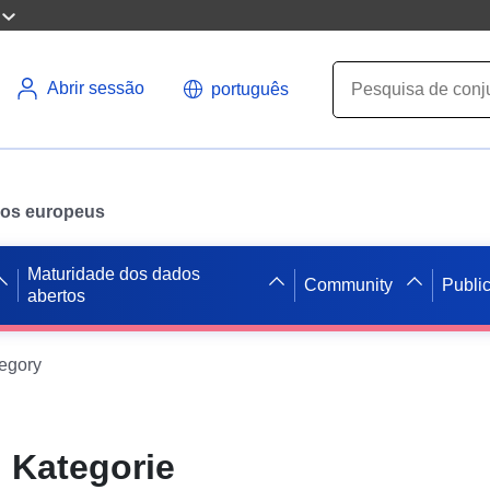
Abrir sessão
português
ados europeus
Maturidade dos dados
Community
Publi
abertos
egory
 Kategorie