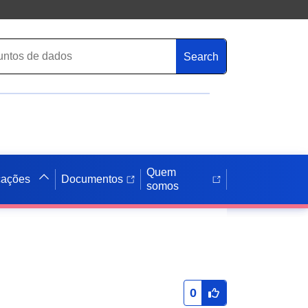
Search
Quem
cações
Documentos
somos
0