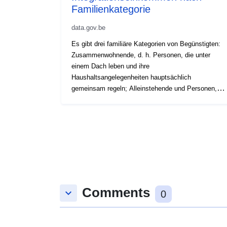
Familienkategorie
data.gov.be
Es gibt drei familiäre Kategorien von Begünstigten:
Zusammenwohnende, d. h. Personen, die unter
einem Dach leben und ihre
Haushaltsangelegenheiten hauptsächlich
gemeinsam regeln; Alleinstehende und Personen,
die mit einer unterhaltsberechtigten Familie leben: d.
h. mindestens ein unverheiratetes minderjähriges
unterhaltsberechtigtes Kind. Die letztgenannte
Kategorie umfasst sowohl Zusammenwohnende
(Ehepartner oder Lebenspartner) als auch
Alleinstehende.
Comments
keyboard_arrow_down
0