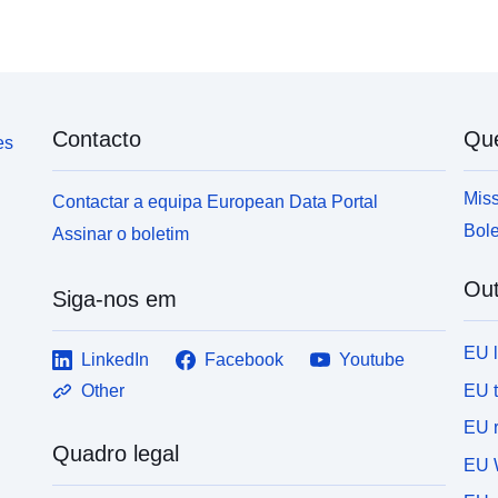
Contacto
Qu
es
Miss
Contactar a equipa European Data Portal
Bole
Assinar o boletim
Out
Siga-nos em
EU 
LinkedIn
Facebook
Youtube
EU 
Other
EU r
Quadro legal
EU 