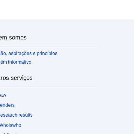
em somos
ão, aspirações e princípios
tim informativo
ros serviços
law
tenders
esearch results
Whoiswho