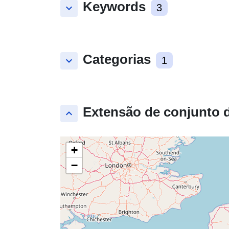
Keywords
keyboard_arrow_down
3
Categorias
keyboard_arrow_down
1
Extensão de conjunto 
keyboard_arrow_up
+
−