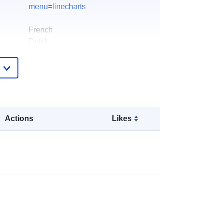
menu=linecharts
French
Dutch
PPS Social Integration
Página inicial:
https://stat.mi-is.be
PPS Social Integration
Correio eletrónico:
Actions
Likes
mailto:question@mi-is.be
Acrescentado à data.europa.eu:
28
July 2026
Atualizado em data.europa.eu:
29
July 2026
Coordenadas:
[ [ 2.54, 51.51 ], [ 6.41,