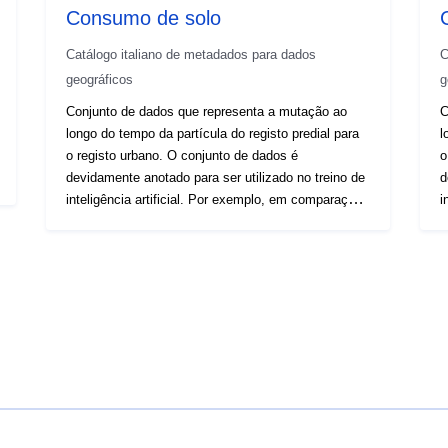
Consumo de solo
Catálogo italiano de metadados para dados
C
geográficos
g
Conjunto de dados que representa a mutação ao
C
longo do tempo da partícula do registo predial para
l
o registo urbano. O conjunto de dados é
o
devidamente anotado para ser utilizado no treino de
d
inteligência artificial. Por exemplo, em comparações
i
e análises com imagens de satélite e/ou
e
ortofotografias, a fim de avaliar a evolução temporal
o
e dinâmica das várias transformações territoriais.
e