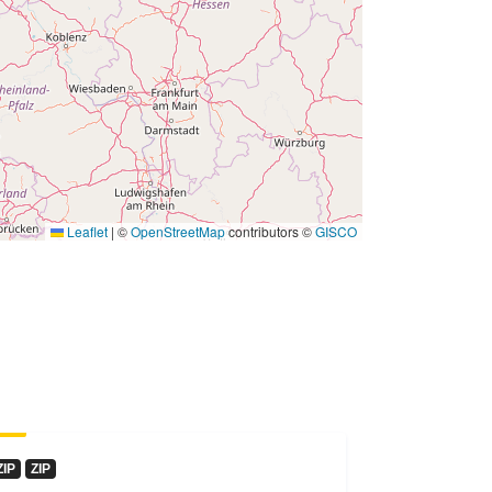
Leaflet
|
©
OpenStreetMap
contributors ©
GISCO
ZIP
ZIP