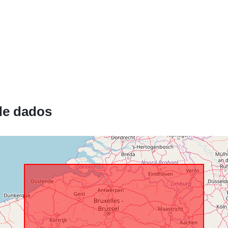
Identificador
uriRef:
de dados
Direitos de
acesso: