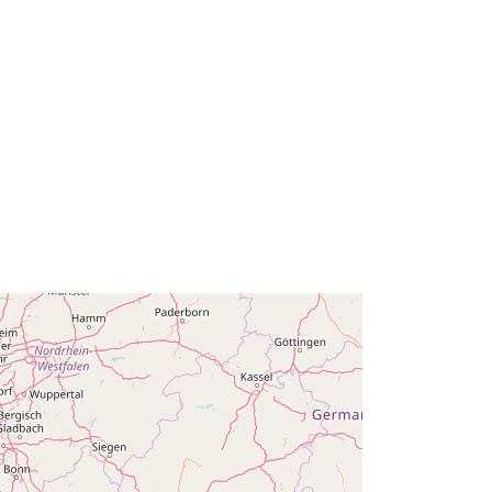
51.51 ], [ 6.41, 49.49 ], [ 2.54, 49.49 ],
[ 2.54, 51.51 ] ]
Tipo:
Polygon
es:
ab50e38187d619542b5cac8f51d74
e64c034a754
http://data.europa.eu/88u/dataset/ab
50e38187d619542b5cac8f51d74e6
4c034a754
public