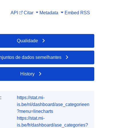
API
Citar
Metadata
Embed
RSS
Qualidade
njuntos de dados semelhantes
History
:
https://stat.mi-
is.be/nl/dashboard/ase_categorieen
?menu=linecharts
https://stat.mi-
is.be/fr/dashboard/ase_categories?