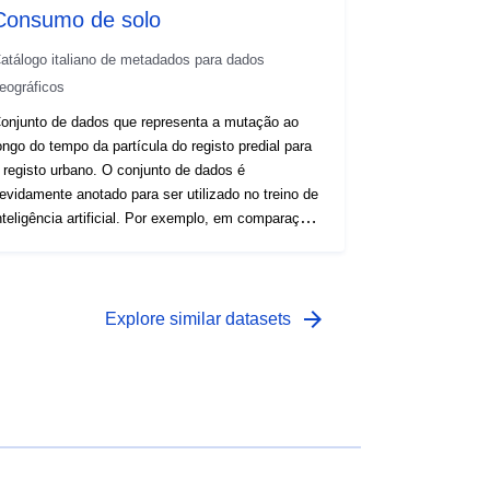
Consumo de solo
atálogo italiano de metadados para dados
eográficos
onjunto de dados que representa a mutação ao
ongo do tempo da partícula do registo predial para
 registo urbano. O conjunto de dados é
evidamente anotado para ser utilizado no treino de
nteligência artificial. Por exemplo, em comparações
 análises com imagens de satélite e/ou
rtofotografias, a fim de avaliar a evolução temporal
 dinâmica das várias transformações territoriais.
arrow_forward
Explore similar datasets