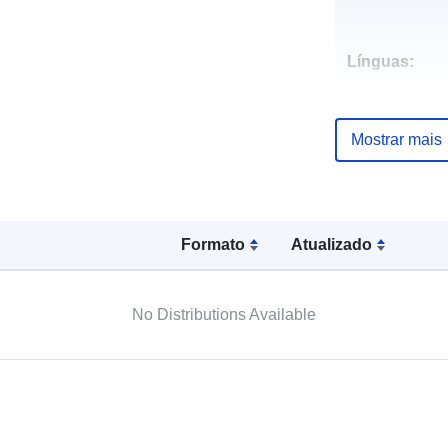
Línguas:
Publicador:
Mostrar mais
Pontos de
contacto:
Formato
Atualizado
No Distributions Available
Registo do
catálogo:
Espacial: