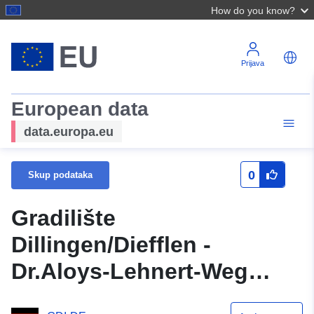
How do you know?
Prijava
European data
data.europa.eu
0
Skup podataka
Gradilište
Dillingen/Diefflen -
Dr.Aloys-Lehnert-Weg
No.56