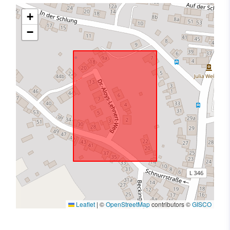
+
−
Leaflet
|
©
OpenStreetMap
contributors ©
GISCO