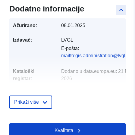
Dodatne informacije
keyboard_arrow_up
Ažurirano:
08.01.2025
Izdavač:
LVGL
E-pošta:
mailto:gis.administration@lvgl.saa
Kataloški
Dodano u data.europa.eu:
21 Febr
registar:
2026
Ažurirano na temelju podataka.eu
01 August 2026
Prikaži više
Prostorno:
Koordinate:
[ [ 6.76044,
49.3749 ], [ 6.76218,
49.3749 ], [ 6.76218,
Kvaliteta
49.3734 ], [ 6.76044,