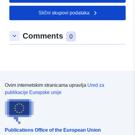
49.3734 ], [ 6.76044,
49.3749 ] ]
Slični skupovi podataka
Tip:
Polygon
Comments
keyboard_arrow_down
uriRef:
http://data.europa.eu/88u/dataset/
0
7d0a-841c-7982-59bc22689105
Ovim internetskim stranicama upravlja
Ured za
publikacije Europske unije
Publications Office of the European Union