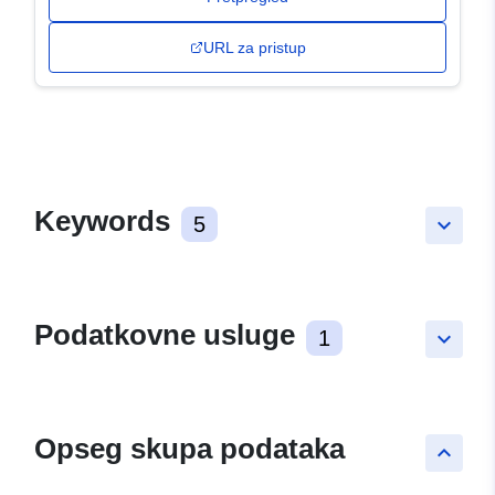
URL za pristup
Keywords
5
keyboard_arrow_down
Podatkovne usluge
1
keyboard_arrow_down
Opseg skupa podataka
keyboard_arrow_up