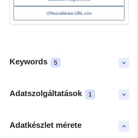
Hozzáférési URL-cím
Keywords
5
keyboard_arrow_down
Adatszolgáltatások
1
keyboard_arrow_down
Adatkészlet mérete
keyboard_arrow_up