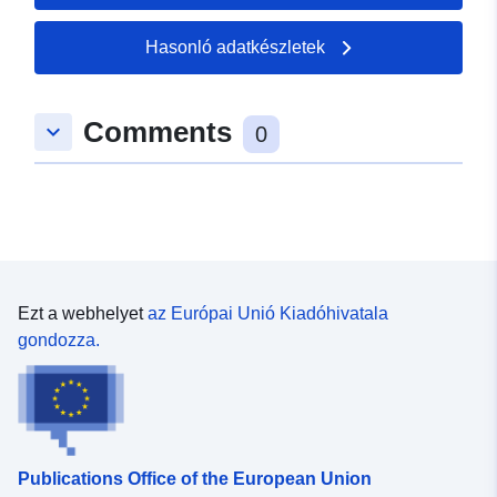
49.3734 ], [ 6.76044,
49.3749 ] ]
Hasonló adatkészletek
Típus:
Polygon
Comments
keyboard_arrow_down
uriRef:
http://data.europa.eu/88u/dataset/
0
7d0a-841c-7982-59bc22689105
Ezt a webhelyet
az Európai Unió Kiadóhivatala
gondozza.
Publications Office of the European Union