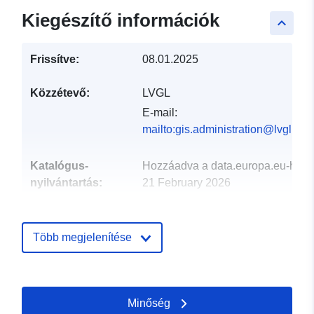
Kiegészítő információk
keyboard_arrow_up
Frissítve:
08.01.2025
Közzétevő:
LVGL
E-mail:
mailto:gis.administration@lvgl.saa
Katalógus-
Hozzáadva a data.europa.eu-hoz:
nyilvántartás:
21 February 2026
Frissítve: data.europa.eu:
01
August 2026
Több megjelenítése
Térbeli:
Koordináták:
[ [ 6.76044,
49.3749 ], [ 6.76218,
49.3749 ], [ 6.76218,
Minőség
49.3734 ], [ 6.76044,