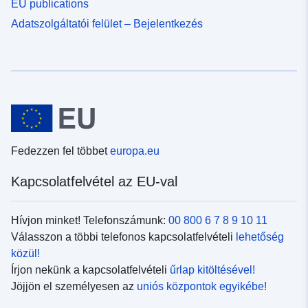
EU publications
Adatszolgáltatói felület – Bejelentkezés
Fedezzen fel többet
europa.eu
Kapcsolatfelvétel az EU-val
Hívjon minket! Telefonszámunk:
00 800 6 7 8 9 10 11
Válasszon a többi telefonos kapcsolatfelvételi
lehetőség
közül!
Írjon nekünk a kapcsolatfelvételi
űrlap kitöltésével!
Jöjjön el személyesen az
uniós központok egyikébe!