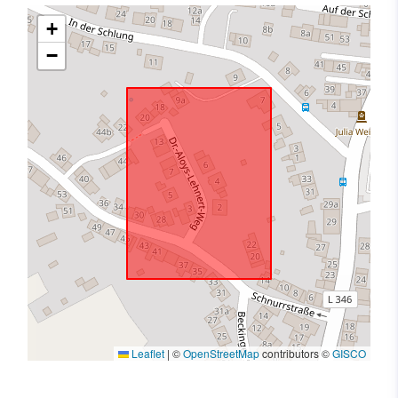
+
−
Leaflet
|
©
OpenStreetMap
contributors ©
GISCO