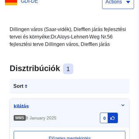
GDI-DE
Actions
Dillingen város (Saar-vidék), Diefflen járás fejlesztési
tervei és környéke:Dr.Aloys-Lehnert-Weg Nr.56
fejlesztési terve Dillingen város, Diefflen járás
Disztribúciók
1
Sort
kilátás
8 January 2025
WMS
0
Előzetes megtekintés