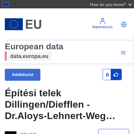
How do you know?
Bejelentkezés
European data
data.europa.eu
0
Adatkészlet
Építési telek
Dillingen/Diefflen -
Dr.Aloys-Lehnert-Weg
No.56