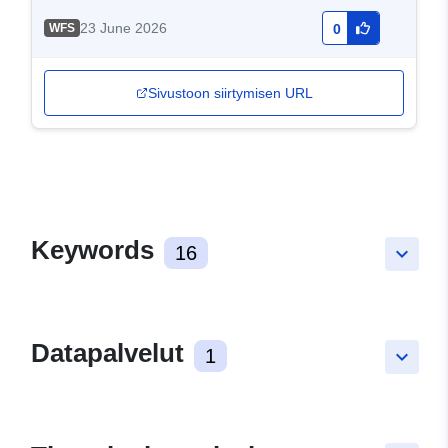
23 June 2026
WFS
0
Sivustoon siirtymisen URL
Keywords
16
keyboard_arrow_down
Datapalvelut
1
keyboard_arrow_down