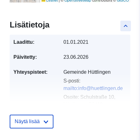
Lisätietoja
keyboard_arrow_up
Laadittu:
01.01.2021
Päivitetty:
23.06.2026
Yhteyspisteet:
Gemeinde Hüttlingen
S-posti:
mailto:info@huettlingen.de
Osoite:
Schulstraße 10,
Hüttlingen, 73460,
Deutschland
URL-osoite:
Näytä lisää
http://www.huettlingen.de