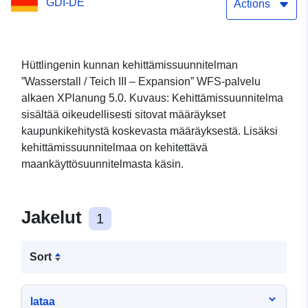
GDI-DE
Actions
Hüttlingenin kunnan kehittämissuunnitelman
”Wasserstall / Teich III – Expansion” WFS-palvelu
alkaen XPlanung 5.0. Kuvaus: Kehittämissuunnitelma
sisältää oikeudellisesti sitovat määräykset
kaupunkikehitystä koskevasta määräyksestä. Lisäksi
kehittämissuunnitelmaa on kehitettävä
maankäyttösuunnitelmasta käsin.
Jakelut
1
Sort
lataa