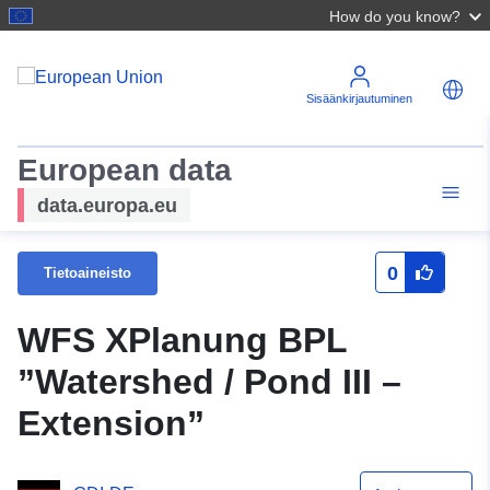
How do you know?
Sisäänkirjautuminen
European data
data.europa.eu
0
Tietoaineisto
WFS XPlanung BPL
”Watershed / Pond III –
Extension”