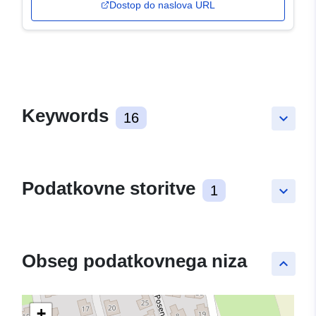
Dostop do naslova URL
Keywords
16
keyboard_arrow_down
Podatkovne storitve
1
keyboard_arrow_down
Obseg podatkovnega niza
keyboard_arrow_up
+