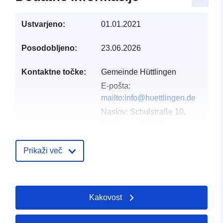
Ustvarjeno:
01.01.2021
Posodobljeno:
23.06.2026
Kontaktne točke:
Gemeinde Hüttlingen
E-pošta:
mailto:info@huettlingen.de
Naslov:
Schulstraße 10,
Hüttlingen, 73460,
Deutschland
Katalog:
Prikaži več
http://www.huettlingen.de
Katalogski zapis:
Dodano v data.europa.eu:
19 Janu
Kakovost
2026
Posodobljeno na spletišču Data.e