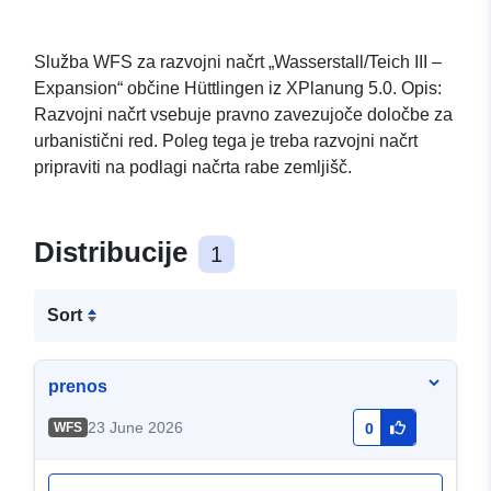
Služba WFS za razvojni načrt „Wasserstall/Teich III –
Expansion“ občine Hüttlingen iz XPlanung 5.0. Opis:
Razvojni načrt vsebuje pravno zavezujoče določbe za
urbanistični red. Poleg tega je treba razvojni načrt
pripraviti na podlagi načrta rabe zemljišč.
Distribucije
1
Sort
prenos
23 June 2026
WFS
0