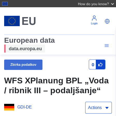
How do you know?
Login
European data
data.europa.eu
0
Zbirka podatkov
WFS XPlanung BPL „Voda
/ ribnik III – podaljšanje“
GDI-DE
Actions