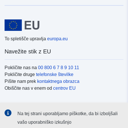
To spletišče upravlja
europa.eu
Navežite stik z EU
Pokličite nas na
00 800 6 7 8 9 10 11
Pokličite druge
telefonske številke
Pišite nam prek
kontaktnega obrazca
Obiščite nas v enem od
centrov EU
Družbeni mediji
Na tej strani uporabljamo piškotke, da bi izboljšali
Iskanje po
družbenih medijih EU
vašo uporabniško izkušnjo