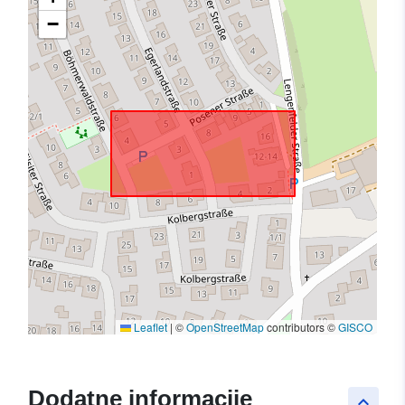
−
Leaflet
|
©
OpenStreetMap
contributors ©
GISCO
Dodatne informacije
keyboard_arrow_up