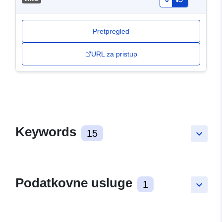
Pretpregled
URL za pristup
Keywords
15
keyboard_arrow_down
Podatkovne usluge
1
keyboard_arrow_down