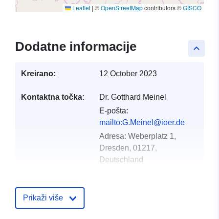
Leaflet
|
©
OpenStreetMap
contributors ©
GISCO
Dodatne informacije
keyboard_arrow_up
Kreirano:
12 October 2023
Kontaktna točka:
Dr. Gotthard Meinel
E-pošta:
mailto:G.Meinel@ioer.de
Adresa:
Weberplatz 1,
Dresden, 01217,
Deutschland
URL:
http://geoh.conterra:8080/oai-
pmh-geo-
Prikaži više
harvest/harvesters/www.ioer-