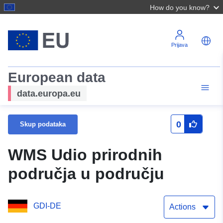
How do you know?
Prijava
European data
data.europa.eu
0
Skup podataka
WMS Udio prirodnih
područja u području
GDI-DE
Actions