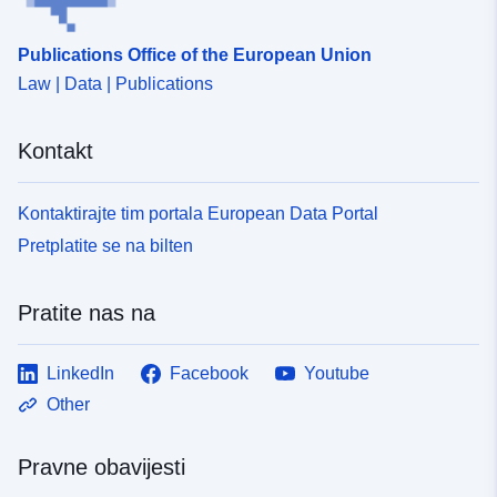
flächendecke...
Publications Office of the European Union
Identifikatori:
https://geoportal.sachsen.de/md/
Law | Data | Publications
4e4a-445e-a350-a8bfa5f426e0
uriRef:
http://data.europa.eu/88u/dataset
Kontakt
4e4a-445e-a350-a8bfa5f426e0
Kontaktirajte tim portala European Data Portal
Periodičnost
annual
Pretplatite se na bilten
obračuna:
Pratite nas na
LinkedIn
Facebook
Youtube
Other
Pravne obavijesti