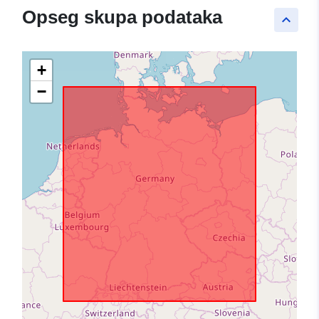
Opseg skupa podataka
keyboard_arrow_up
+
−