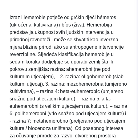
Izraz Hemerobie potječe od grčkih riječi hémeros
(ukroćena, kultivirana) i bíos (živa). Hemerobija
predstavlja ukupnost svih ljudskih intervencija u
prirodnoj ravnoteži i može se shvatiti kao inverzna
mjera blizine prirodi ako su antropogene intervencije
reverzibilne. Sljedeća klasifikacija hemerobije u
sedam koraka dodjeljuje se uporabi zemljišta ili
pokrovu zemljišta: razina: ahemerobni (ne pod
kulturnim utjecajem), – 2. razina: oligohemerob (slab
kulturni utjecaj), 3. razina: mezohemerobna (umjereno
kultivirana), – razina 4: beta-euhemerobic (umjereno
snažno pod utjecajem kulture), – razina 5: alfa-
euhemerobni (s velikim utjecajem na kulturu), – razina
6: polihemerobni (vrlo snažno pod utjecajem kulture) i
- razina 7: metahemerobno (pretjerano pod utjecajem
kulture / biocenoza uništena). Od posebnog interesa
za očuvanje prirode za razvoj otvorenog prostora