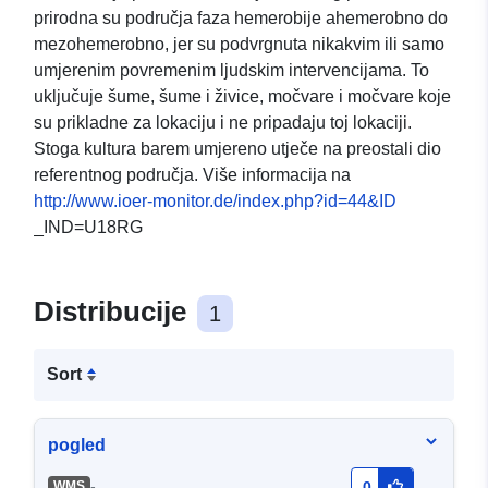
prirodna su područja faza hemerobije ahemerobno do
mezohemerobno, jer su podvrgnuta nikakvim ili samo
umjerenim povremenim ljudskim intervencijama. To
uključuje šume, šume i živice, močvare i močvare koje
su prikladne za lokaciju i ne pripadaju toj lokaciji.
Stoga kultura barem umjereno utječe na preostali dio
referentnog područja. Više informacija na
http://www.ioer-monitor.de/index.php?id=44&ID
_IND=U18RG
Distribucije
1
Sort
pogled
-
WMS
0