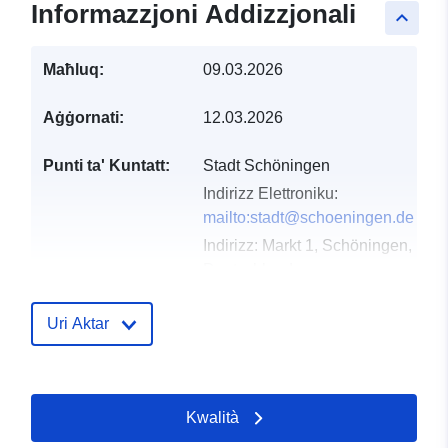
Informazzjoni Addizzjonali
keyboard_arrow_up
Maħluq:
09.03.2026
Aġġornati:
12.03.2026
Punti ta' Kuntatt:
Stadt Schöningen
Indirizz Elettroniku:
mailto:stadt@schoeningen.de
Indirizz:
Markt 1, Schöningen, D-3
Deutschland
URL:
https://www.schoeningen.de/leben
Uri Aktar
wohnen/bauleitplanung/bauleitplae
Reġistru tal-
Miżjud ma’ data.europa.eu:
Kwalità
Katalgu:
21 March 2026