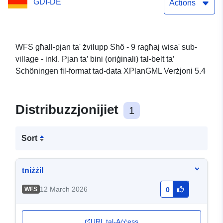
GDI-DE
Schöningen
Actions
WFS għall-pjan ta' żvilupp Shö - 9 ragħaj wisa' sub-
village - inkl. Pjan ta’ bini (oriġinali) tal-belt ta’
Schöningen fil-format tad-data XPlanGML Verżjoni 5.4
Distribuzzjonijiet
1
Sort
tniżżil
12 March 2026
WFS
0
URL tal-Aċċess