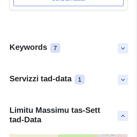
Keywords
7
keyboard_arrow_down
Servizzi tad-data
1
keyboard_arrow_down
Limitu Massimu tas-Sett
keyboard_arrow_up
tad-Data