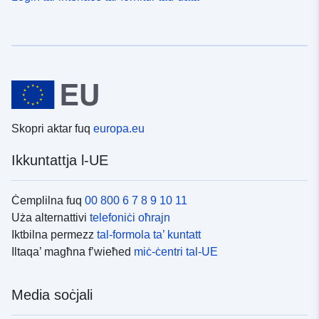
Skopri aktar fuq
europa.eu
Ikkuntattja l-UE
Ċemplilna fuq
00 800 6 7 8 9 10 11
Uża alternattivi
telefoniċi oħrajn
Iktbilna permezz
tal-formola ta’ kuntatt
Iltaqa’ magħna f’wieħed
miċ-ċentri tal-UE
Media soċjali