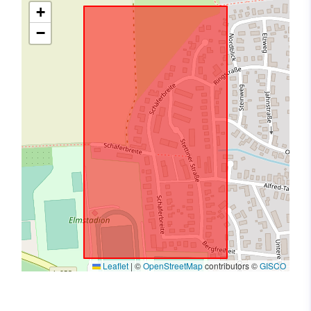
+
−
Leaflet
|
©
OpenStreetMap
contributors ©
GISCO