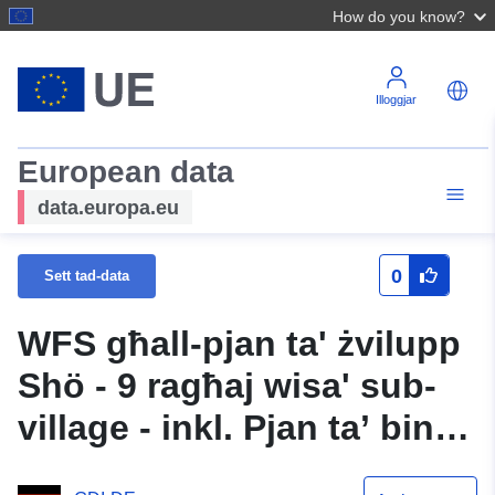
How do you know?
Illoggjar
European data
data.europa.eu
0
Sett tad-data
WFS għall-pjan ta' żvilupp
Shö - 9 ragħaj wisa' sub-
village - inkl. Pjan ta’ bini
(oriġinali) tal-belt ta’