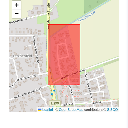
+
−
Leaflet
|
©
OpenStreetMap
contributors ©
GISCO