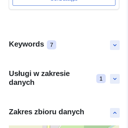
Keywords
7
keyboard_arrow_down
Usługi w zakresie
1
keyboard_arrow_down
danych
Zakres zbioru danych
keyboard_arrow_up