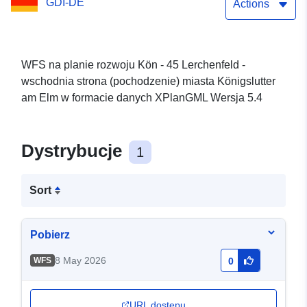
GDI-DE
miasta Königslutter am
Actions
Elm
WFS na planie rozwoju Kön - 45 Lerchenfeld -
wschodnia strona (pochodzenie) miasta Königslutter
am Elm w formacie danych XPlanGML Wersja 5.4
Dystrybucje
1
Sort
Pobierz
8 May 2026
WFS
0
URL dostępu