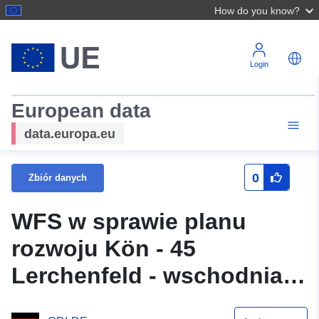
How do you know?
Login
European data
data.europa.eu
0
Zbiór danych
WFS w sprawie planu
rozwoju Kön - 45
Lerchenfeld - wschodnia
strona (pochodzenie)