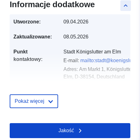
Informacje dodatkowe
keyboard_arrow_up
Utworzone:
09.04.2026
Zaktualizowane:
08.05.2026
Punkt
Stadt Königslutter am Elm
kontaktowy:
E-mail:
mailto:stadt@koenigslutter
Adres:
Am Markt 1, Königslutter a
Elm, D-38154, Deutschland
URL:
https://www.koenigslutter.de/index
Pokaż więcej
Zapis katalogu:
Dodany do data.europa.eu:
02
May 2026
Zaktualizowano dane.europa.eu:
Jakość
01 August 2026