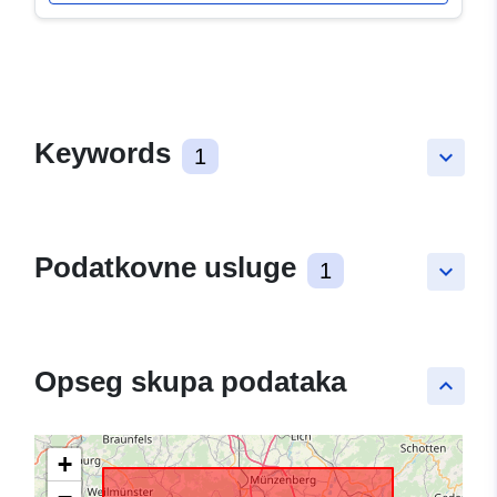
Keywords
1
keyboard_arrow_down
Podatkovne usluge
1
keyboard_arrow_down
Opseg skupa podataka
keyboard_arrow_up
+