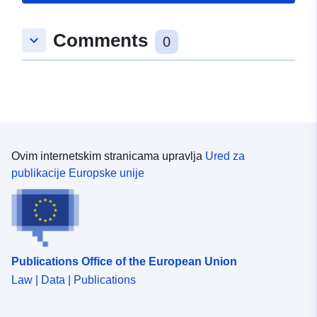
Tip:
Polygon
Comments
keyboard_arrow_down
0
uriRef:
http://data.europa.eu/88u/dataset
e909-c72f-b4e8-5e5edc8fcc32
Ovim internetskim stranicama upravlja
Ured za
publikacije Europske unije
Publications Office of the European Union
Law | Data | Publications