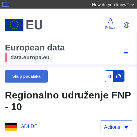
How do you know?
Prijava
European data
data.europa.eu
0
Skup podataka
Regionalno udruženje FNP
- 10
GDI-DE
Actions