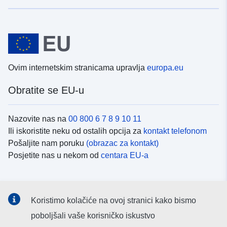
Ovim internetskim stranicama upravlja
europa.eu
Obratite se EU-u
Nazovite nas na
00 800 6 7 8 9 10 11
Ili iskoristite neku od ostalih opcija za
kontakt telefonom
Pošaljite nam poruku
(obrazac za kontakt)
Posjetite nas u nekom od
centara EU-a
Društvene mreže
Koristimo kolačiće na ovoj stranici kako bismo
Potražite kanale EU-a na
društvenim mrežama
poboljšali vaše korisničko iskustvo