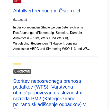
PDF
Abfallverbrennung in Österreich
data.gv.at
In der vorliegenden Studie werden österreichische
Rostfeuerungen (Flötzersteig, Spittelau, Dürnrohr,
Arnoldstein – KRV, Wels I und Wels II),
Wirbelschichtfeuerungen (Niklasdorf, Lenzing,
Arnoldstein ABRG und Simmering WSO 1–3 und WSO
4) und Drehrohrofen (Simmering Drehrohrofen 1 und 2,
Arnoldstein ABRG) beschrieben. Zusätzlich werden
Abfallverbrennungsanlagen, die noch nicht im Betrieb
stehen (Pfaffenau, Zistersdorf, Dürnrohr Linie 3,
UNKNOWN
Frohnleiten, Heiligenkreuz und Linz), dargestellt.
Storitev neposrednega prenosa
podatkov (WFS): Varstvena
območja, povezana s služnostmi
razreda PM2 (Kategorizirano
polirano skladiščenje odpadkov) v