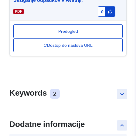
Sežiganje odpadkov v Avstriji.
-
PDF
0
Predogled
Dostop do naslova URL
Keywords
2
keyboard_arrow_down
Dodatne informacije
keyboard_arrow_up