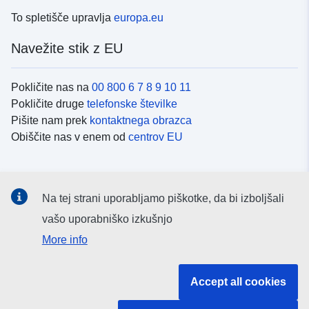
To spletišče upravlja
europa.eu
Navežite stik z EU
Pokličite nas na
00 800 6 7 8 9 10 11
Pokličite druge
telefonske številke
Pišite nam prek
kontaktnega obrazca
Obiščite nas v enem od
centrov EU
Družbeni mediji
Na tej strani uporabljamo piškotke, da bi izboljšali
Iskanje po
družbenih medijih EU
vašo uporabniško izkušnjo
More info
Institucije in organi EU
Accept all cookies
Iskanje po institucijah in organih EU