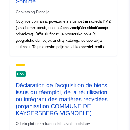
Somme
Geokatalog Francija
Ovojnice coniranja, povezane s služnostmi razreda PM2
(klasificirani obrati, onesnažena zemljišča-skladiščenje
odpadkov). Drža služnosti je prostorsko polje (tj.
geografsko območje), znotraj katerega se uporablja
služnost. To prostorsko polje se lahko opredeli bodisi v
2D bodisi v 3D, zlasti v posebnih primerih služnosti na
letališču, služnosti za zaščito centrov za radijski
prenos.
CSV
Déclaration de l'acquisition de biens
issus du réemploi, de la réutilisation
ou intégrant des matières recyclées
(organisation COMMUNE DE
KAYSERSBERG VIGNOBLE)
Odprta platforma francoskih javnih podatkov