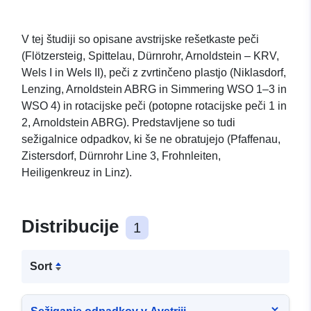
V tej študiji so opisane avstrijske rešetkaste peči
(Flötzersteig, Spittelau, Dürnrohr, Arnoldstein – KRV,
Wels I in Wels II), peči z zvrtinčeno plastjo (Niklasdorf,
Lenzing, Arnoldstein ABRG in Simmering WSO 1–3 in
WSO 4) in rotacijske peči (potopne rotacijske peči 1 in
2, Arnoldstein ABRG). Predstavljene so tudi
sežigalnice odpadkov, ki še ne obratujejo (Pfaffenau,
Zistersdorf, Dürnrohr Line 3, Frohnleiten,
Heiligenkreuz in Linz).
Distribucije
1
Sort