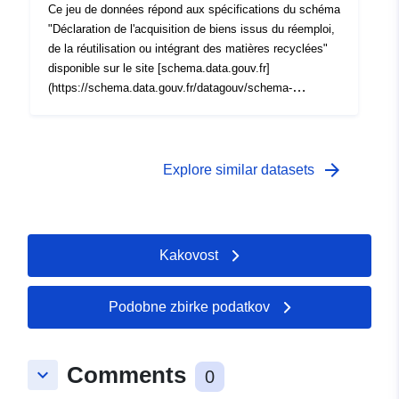
Ce jeu de données répond aux spécifications du schéma
"Déclaration de l'acquisition de biens issus du réemploi,
de la réutilisation ou intégrant des matières recyclées"
disponible sur le site [schema.data.gouv.fr]
(https://schema.data.gouv.fr/datagouv/schema-
declaration-biens-reemploi-reutilisation-recycle)
arrow_forward
Explore similar datasets
Kakovost
Podobne zbirke podatkov
Comments
keyboard_arrow_down
0