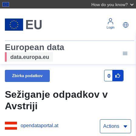
How do you know?
Login
European data
data.europa.eu
0
Zbirka podatkov
Sežiganje odpadkov v
Avstriji
opendataportal.at
Actions