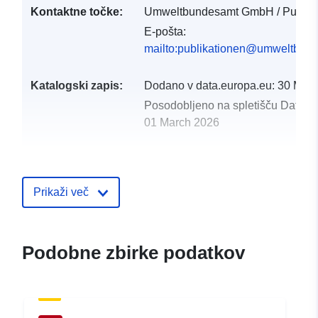
Kontaktne točke:
Umweltbundesamt GmbH / Publika
E-pošta:
mailto:publikationen@umweltbund
Katalogski zapis:
Dodano v data.europa.eu:
30 Mar
Posodobljeno na spletišču Data.e
01 March 2026
uriRef:
http://data.europa.eu/88u/dataset/
Prikaži več
Podobne zbirke podatkov