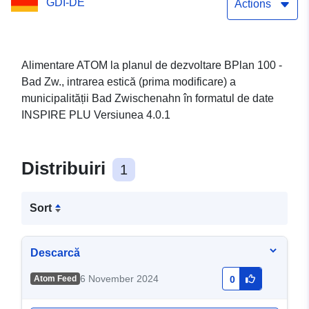
GDI-DE
municipalității Bad
Actions
Zwischenahn
Alimentare ATOM la planul de dezvoltare BPlan 100 -
Bad Zw., intrarea estică (prima modificare) a
municipalității Bad Zwischenahn în formatul de date
INSPIRE PLU Versiunea 4.0.1
Distribuiri
1
Sort
Descarcă
6 November 2024
Atom Feed
0