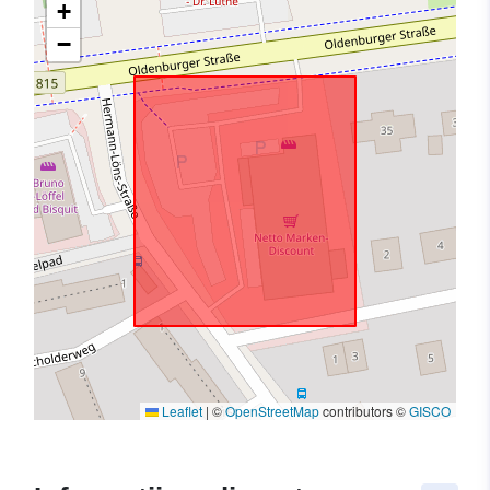
+
−
Leaflet
|
©
OpenStreetMap
contributors ©
GISCO