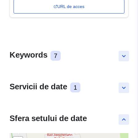
URL de acces
Keywords
7
keyboard_arrow_down
Servicii de date
1
keyboard_arrow_down
Sfera setului de date
keyboard_arrow_up