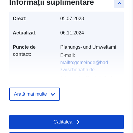
Informații suplimentare
keyboard_arrow_up
Creat:
05.07.2023
Actualizat:
06.11.2024
Puncte de
Planungs- und Umweltamt
contact:
E-mail:
mailto:gemeinde@bad-
zwischenahn.de
Adresa:
Am Brink 9, Bad
Zwischenahn, 26160,
Deutschland
Arată mai multe
Adresă URL:
http://www.bad-
zwischenahn.de
Calitatea
Registru catalog:
Adăugat la data.europa.eu:
21 Feb