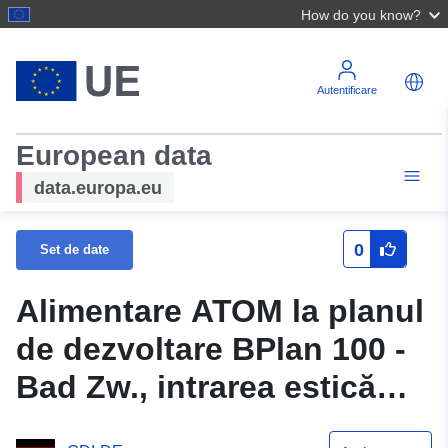
How do you know?
Autentificare
European data
data.europa.eu
0
Set de date
Alimentare ATOM la planul
de dezvoltare BPlan 100 -
Bad Zw., intrarea estică
(prima modificare) a