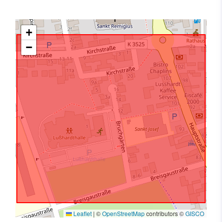
+
−
Leaflet
|
©
OpenStreetMap
contributors ©
GISCO