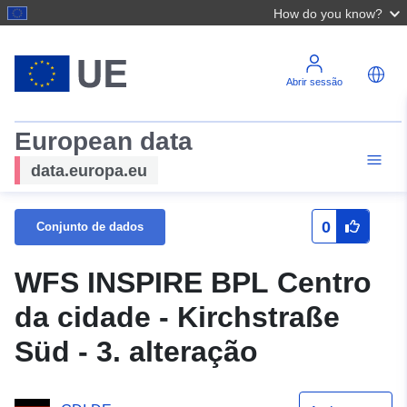
How do you know?
Abrir sessão
European data
data.europa.eu
0
Conjunto de dados
WFS INSPIRE BPL Centro
da cidade - Kirchstraße
Süd - 3. alteração