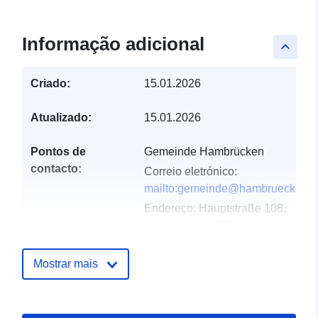
Informação adicional
keyboard_arrow_up
Criado:
15.01.2026
Atualizado:
15.01.2026
Pontos de
Gemeinde Hambrücken
contacto:
Correio eletrónico:
mailto:gemeinde@hambruecken.d
Endereço:
Hauptstraße 108,
Hambrücken, 76707, Deutschland
URL:
http://www.hambruecken.de
Mostrar mais
Registo do
Acrescentado à data.europa.eu:
catálogo:
24 January 2026