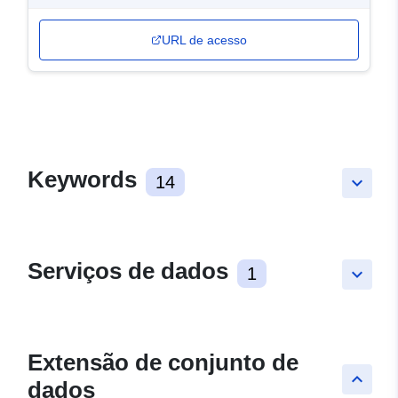
URL de acesso
Keywords
14
keyboard_arrow_down
Serviços de dados
1
keyboard_arrow_down
Extensão de conjunto de
keyboard_arrow_up
dados