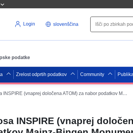
Login
slovenščina
opske podatke
pa
Zrelost odprtih podatkov
Community
Publika
Storitev prenosa INSPIRE (vnaprej določena ATOM) za nabor podatkov Mainz-Bingen Monument Zones
nosa INSPIRE (vnaprej določ
datkov Mainz-Bingen Monume