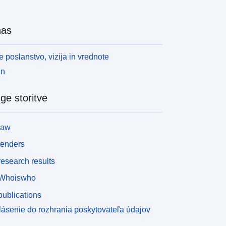
nas
 poslanstvo, vizija in vrednote
en
ge storitve
law
tenders
esearch results
Whoiswho
ublications
lásenie do rozhrania poskytovateľa údajov