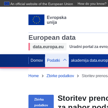
How do you know?
An official website of the European Union
European data
data.europa.eu
Uradni portal za evr
Domov
Podatki
akademija data.euro
Home
Zbirke podatkov
Storitev pre
Zbirka
za nabor po
podatkov