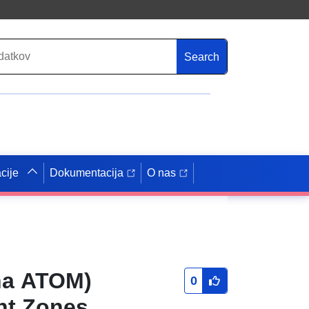
Search
cije
Dokumentacija
O nas
ena ATOM)
0
nt Zones