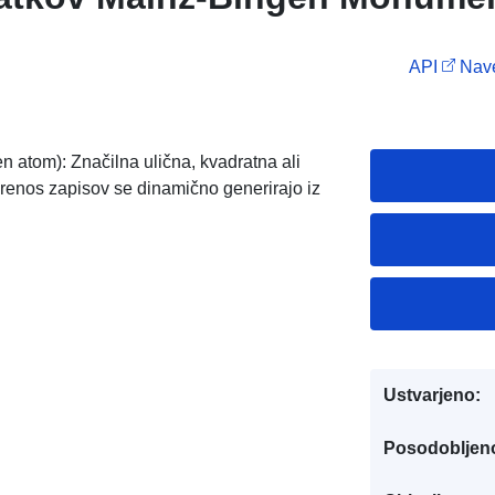
API
Nave
 atom): Značilna ulična, kvadratna ali
 prenos zapisov se dinamično generirajo iz
Ustvarjeno:
Posodobljen