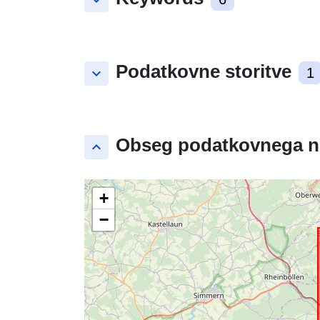
keyboard_arrow_down
Podatkovne storitve
keyboard_arrow_down
1
Obseg podatkovnega n
keyboard_arrow_up
+
−