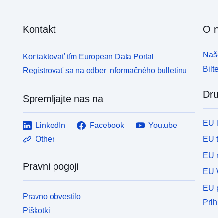
Kontakt
O 
Naše
Kontaktovať tím European Data Portal
Bilt
Registrovať sa na odber informačného bulletinu
Dru
Spremljajte nas na
EU 
LinkedIn
Facebook
Youtube
EU 
Other
EU r
Pravni pogoji
EU 
EU p
Pravno obvestilo
Prih
Piškotki