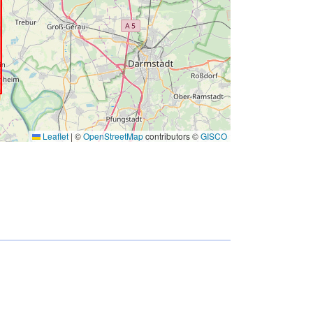
Leaflet
|
©
OpenStreetMap
contributors ©
GISCO