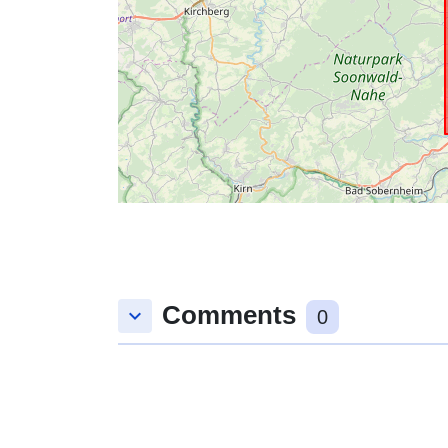
Comments
keyboard_arrow_down
0