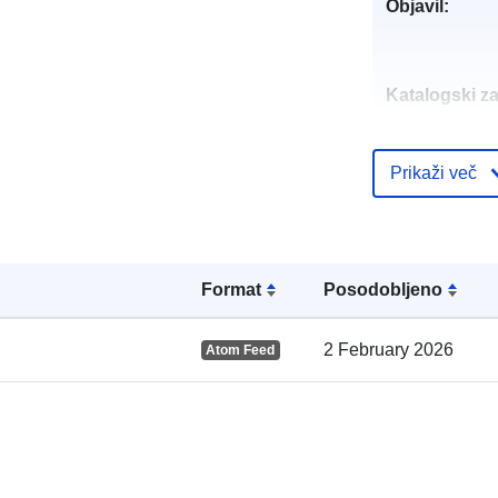
Objavil:
Katalogski za
Prikaži več
Prostorski:
Format
Posodobljeno
2 February 2026
Atom Feed
Prostorski vir
uriRef: