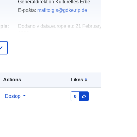
Generaldirektion Kulturelles Erbe
E-pošta:
mailto:gis@gdke.rlp.de
pis:
Dodano v data.europa.eu:
21 February
2026
Posodobljeno na spletišču Data.europa.eu:
12 April 2026
Usklajuje:
[ [ 7.736125, 50.066582 ],
[ 8.358055, 50.066582 ], [ 8.358055,
Actions
Likes
49.834178 ], [ 7.736125, 49.834178
], [ 7.736125, 50.066582 ] ]
Tip:
Polygon
Dostop
0
i:
http://data.europa.eu/88u/dataset/ac
b0935e-4ba9-0002-c139-