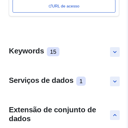
URL de acesso
Keywords
15
keyboard_arrow_down
Serviços de dados
1
keyboard_arrow_down
Extensão de conjunto de
keyboard_arrow_up
dados