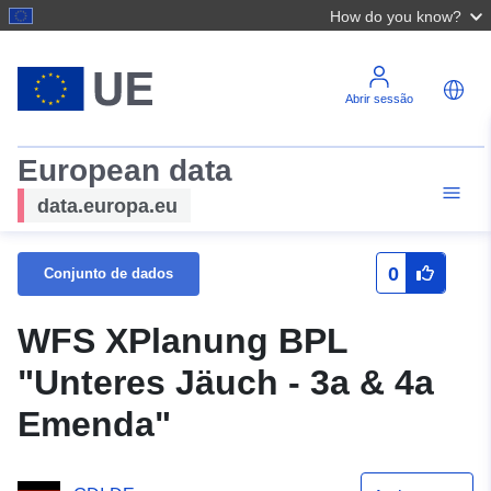
How do you know?
Abrir sessão
European data
data.europa.eu
0
Conjunto de dados
WFS XPlanung BPL
"Unteres Jäuch - 3a & 4a
Emenda"