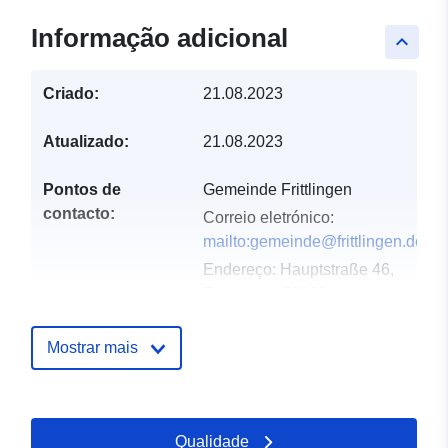
Informação adicional
keyboard_arrow_up
Criado:
21.08.2023
Atualizado:
21.08.2023
Pontos de
Gemeinde Frittlingen
contacto:
Correio eletrónico:
mailto:gemeinde@frittlingen.de
Endereço:
Hauptstraße 46,
Frittlingen, 78665,
Deutschland
URL:
http://www.frittlingen.de
Mostrar mais
Registo do
Acrescentado à data.europa.eu:
catálogo:
21 February 2026
Qualidade