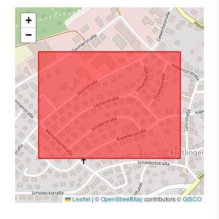
+
−
Leaflet
|
©
OpenStreetMap
contributors ©
GISCO