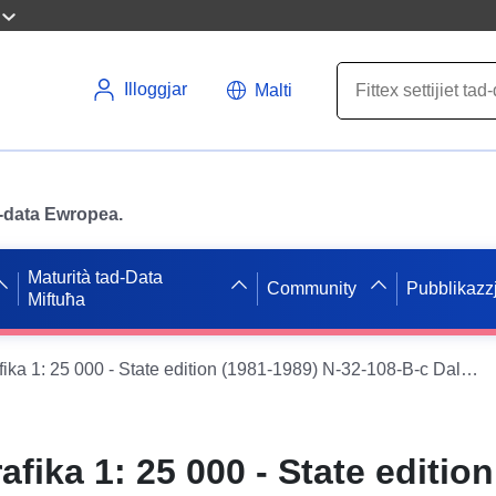
Illoggjar
Malti
ad-data Ewropea.
Maturità tad-Data
Community
Pubblikazzj
Miftuħa
Mappa topografika 1: 25 000 - State edition (1981-1989) N-32-108-B-c Dallmin
fika 1: 25 000 - State edition