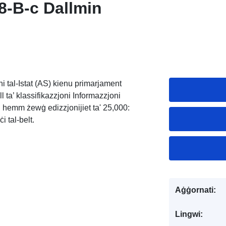
8-B-c Dallmin
i tal-Istat (AS) kienu primarjament
ll ta’ klassifikazzjoni Informazzjoni
en hemm żewġ edizzjonijiet ta' 25,000:
 tal-belt.
Aġġornati:
Lingwi: