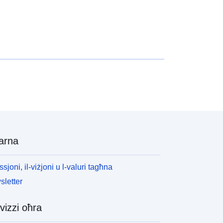
arna
ssjoni, il-viżjoni u l-valuri tagħna
letter
vizzi oħra