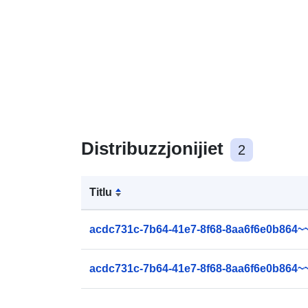
Distribuzzjonijiet
2
Titlu
acdc731c-7b64-41e7-8f68-8aa6f6e0b864~
acdc731c-7b64-41e7-8f68-8aa6f6e0b864~