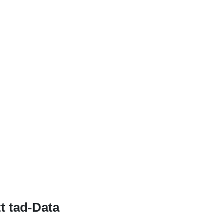
Provenjenza:
Identifikaturi:
uriRef:
Perjodiċità ta
Dovuti:
t tad-Data