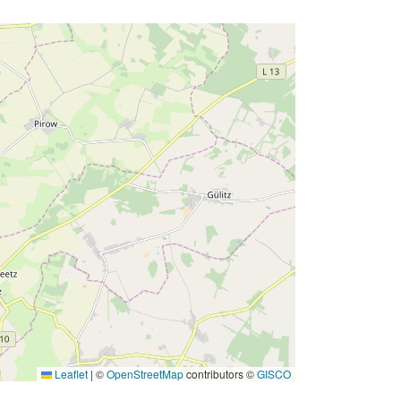
Leaflet
|
©
OpenStreetMap
contributors ©
GISCO