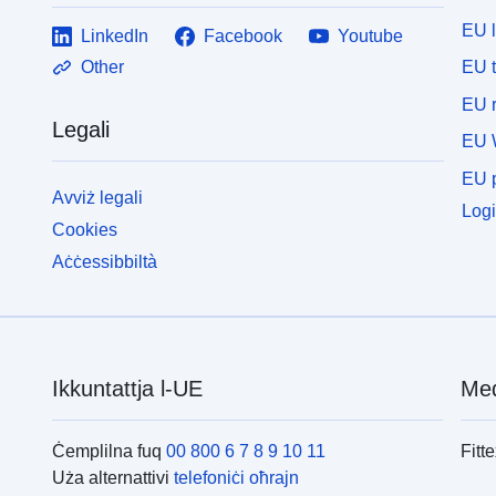
EU 
LinkedIn
Facebook
Youtube
EU 
Other
EU r
Legali
EU 
EU p
Avviż legali
Logi
Cookies
Aċċessibbiltà
Ikkuntattja l-UE
Med
Ċemplilna fuq
00 800 6 7 8 9 10 11
Fitt
Uża alternattivi
telefoniċi oħrajn