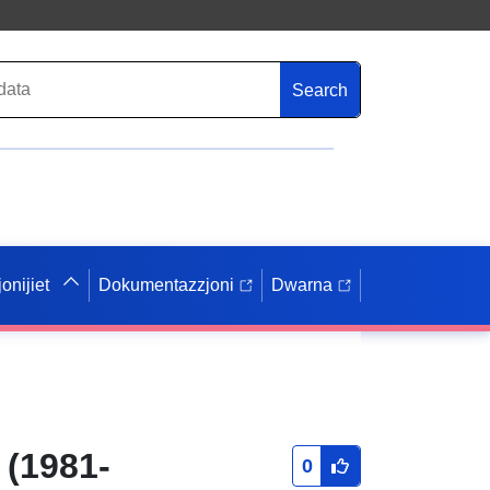
Search
onijiet
Dokumentazzjoni
Dwarna
 (1981-
0