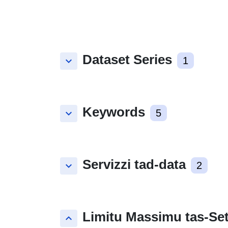
Dataset Series
keyboard_arrow_down
1
Keywords
keyboard_arrow_down
5
Servizzi tad-data
keyboard_arrow_down
2
Limitu Massimu tas-Set
keyboard_arrow_up