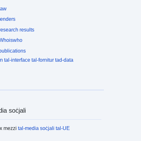
law
tenders
esearch results
Whoiswho
ublications
n tal-interface tal-fornitur tad-data
ia soċjali
ex mezzi
tal-media soċjali tal-UE