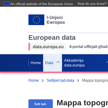
How do you know?
An official website of the European Union
European data
data.europa.eu
Il-portal uffiċjali għ
Akkademja
Home
Data
data.europa
Home
Settijiet tad-data
Mappa topogra
Sett tad-