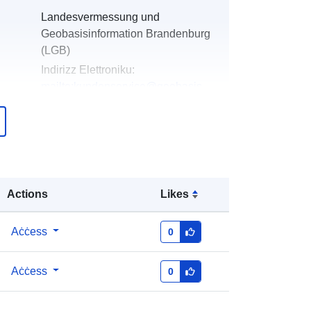
Landesvermessung und
Geobasisinformation Brandenburg
(LGB)
Indirizz Elettroniku:
mailto:kundenservice@geobasis-
bb.de
Miżjud ma’ data.europa.eu:
19
January 2026
Aġġornat fuq data.europa.eu:
01
August 2026
Actions
Likes
Koordinati:
[ [ 11.74, 53.24 ], [ 11.87,
Aċċess
0
53.24 ], [ 11.87, 53.16 ], [ 11.74,
53.16 ], [ 11.74, 53.24 ] ]
Aċċess
0
Tip:
Polygon