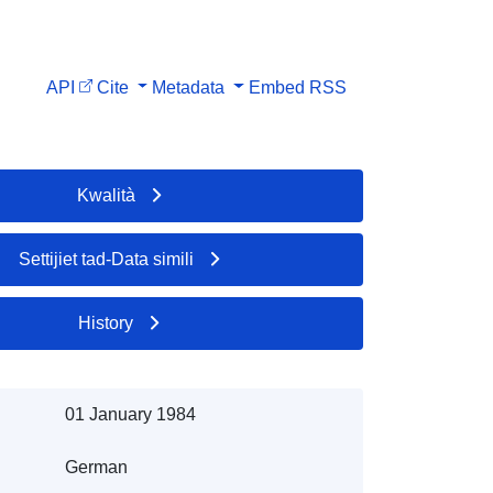
API
Cite
Metadata
Embed
RSS
Kwalità
Settijiet tad-Data simili
History
01 January 1984
German