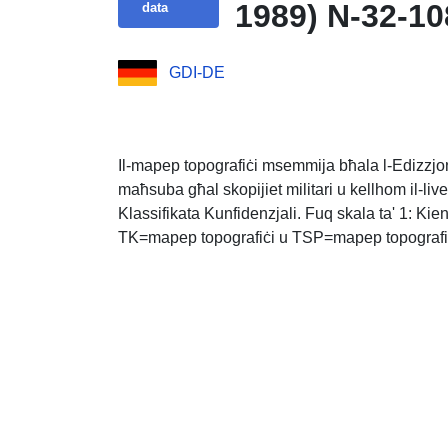
1989) N-32-10
data
GDI-DE
Il-mapep topografiċi msemmija bħala l-Edizzjon
maħsuba għal skopijiet militari u kellhom il-live
Klassifikata Kunfidenzjali. Fuq skala ta' 1: Ki
TK=mapep topografiċi u TSP=mapep topografiċi