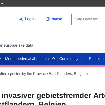
Log ind
dansk
 for europæiske data
Modenheden af åbne data
Community
Publikati
 alien species by the Province East Flanders, Belgium
nvasiver gebietsfremder Ar
stflandern, Belgien