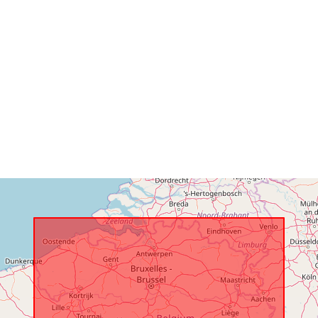
Identifikatore
uriRef:
Adgangsrett
der: