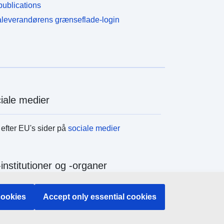
ublications
leverandørens grænseflade-login
iale medier
efter EU's sider på
sociale medier
institutioner og -organer
efter alle EU-institutioner og -organer
cookies
Accept only essential cookies