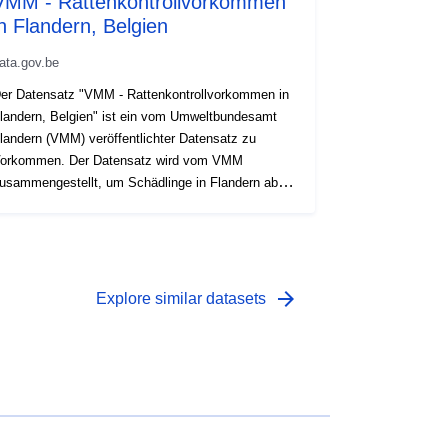
VMM - Rattenkontrollvorkommen
in Flandern, Belgien
ata.gov.be
er Datensatz "VMM - Rattenkontrollvorkommen in
landern, Belgien" ist ein vom Umweltbundesamt
landern (VMM) veröffentlichter Datensatz zu
orkommen. Der Datensatz wird vom VMM
usammengestellt, um Schädlinge in Flandern ab
016 zu überwachen und zu bekämpfen. Es
mfasst hauptsächlich Beobachtungen von
oschusratten und braunen Ratten, aber auch
ndere Tier- und Pflanzenschädlingsarten werden
inbezogen. Hier wird es als standardisiertes Darwin
arrow_forward
Explore similar datasets
ore Archive veröffentlicht und enthält für jeden
reignisdatensatz: VorkommenID,
issenschaftlicher Name, Anzahl der Personen
fakultativ), Datum und Ort. Probleme mit dem
atensatz können unter
ttps://github.com/riparias/vmm-rattenapp-
ccurrences/issues gemeldet werden. Wir haben