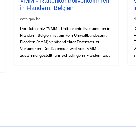
VMM - Rattenkontrollvorkommen
in Flandern, Belgien
data.gov.be
d
Der Datensatz "VMM - Rattenkontrollvorkommen in
D
Flandern, Belgien" ist ein vom Umweltbundesamt
F
Flandern (VMM) veröffentlichter Datensatz zu
F
Vorkommen. Der Datensatz wird vom VMM
V
zusammengestellt, um Schädlinge in Flandern ab
z
2016 zu überwachen und zu bekämpfen. Es
2
umfasst hauptsächlich Beobachtungen von
u
Moschusratten und braunen Ratten, aber auch
M
andere Tier- und Pflanzenschädlingsarten werden
a
einbezogen. Hier wird es als standardisiertes Darwin
e
Core Archive veröffentlicht und enthält für jeden
C
Ereignisdatensatz: VorkommenID,
E
wissenschaftlicher Name, Anzahl der Personen
w
(fakultativ), Datum und Ort. Probleme mit dem
(
Datensatz können unter
D
https://github.com/riparias/vmm-rattenapp-
h
occurrences/issues gemeldet werden. Wir haben
o