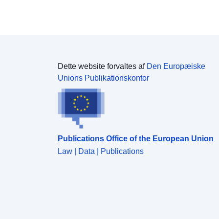
freuen, wenn Sie bei der Nutzung der Daten die
INBO-Normen für die Datennutzung
(https://www.inbo.be/en/norms-data-use) einhalten.
Wenn Sie Fragen zu diesem Datensatz haben,
zögern Sie nicht, uns über die in den Metadaten
angegebenen Kontaktdaten oder über
opendata@inbo.be zu kontaktieren.
Dette website forvaltes af
Den Europæiske
Unions Publikationskontor
Publications Office of the European Union
Law | Data | Publications