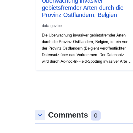
Überwachung invasiver
gebietsfremder Arten durch die
Provinz Ostflandern, Belgien
data.gov.be
Die Überwachung invasiver gebietsfremder Arten
durch die Provinz Ostflandern, Belgien, ist ein von
der Provinz Ostflandern (Belgien) veröffentlichter
Datensatz über das Vorkommen. Der Datensatz
wird durch Ad-hoc-In-Field-Spotting invasiver Arten
erstellt. Hier wird es als standardisiertes Darwin
Core Archive veröffentlicht und enthält für jeden
Ereignisdatensatz eine Ereignis-ID, ein Datum,
einen Ort, eine Quantifizierung, wo verfügbar, und
einen wissenschaftlichen Namen. Probleme mit
dem Datensatz können unter
https://github.com/riparias/pov-ias-plants-
Comments
occurrences/issues gemeldet werden. Wir haben
keyboard_arrow_down
0
diesen Datensatz unter einer Creative Commons
Attribution License veröffentlicht. Wir würden uns