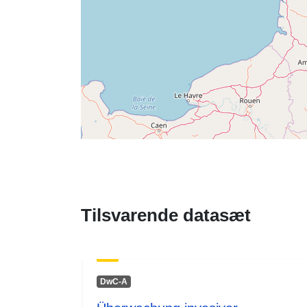
Tilsvarende datasæt
DwC-A