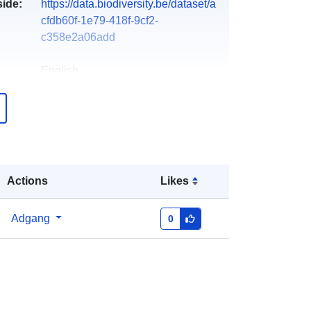
side:
https://data.biodiversity.be/dataset/a
cfdb60f-1e79-418f-9cf2-
c358e2a06add
English
Provincie Oost-Vlaanderen
er:
Filip Mahieu -
E-mail:
mailto:filip.mahieu@oost-
vlaanderen.be
Actions
Likes
over
Tilføjet til data.europa.eu:
28 July
Adgang
0
2026
Opdateret på data.europa.eu:
29
July 2026
Koordinater:
[ [ 2.54, 51.51 ], [ 6.41,