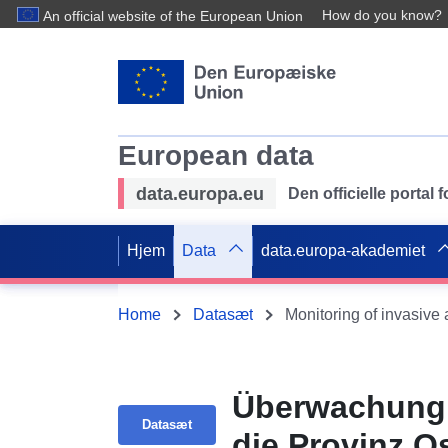
How do you know?
An official website of the European Union
European data
data.europa.eu
Den officielle portal
Hjem
Data
data.europa-akademiet
Home
Datasæt
Monitoring of invasive
Überwachung i
Datasæt
die Provinz O