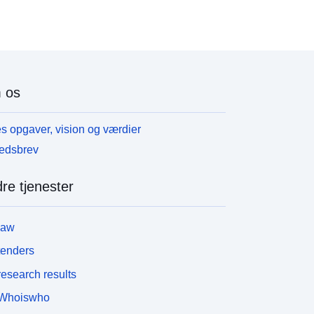
iesen Datensatz unter einer Creative Commons
ttribution Lizenz veröffentlicht. Wir würden uns
reuen, wenn Sie bei der Nutzung der Daten die
NBO-Normen für die Datennutzung
https://www.inbo.be/en/norms-data-use) einhalten.
 os
enn Sie Fragen zu diesem Datensatz haben,
ögern Sie nicht, uns über die in den Metadaten
ngegebenen Kontaktdaten oder über
s opgaver, vision og værdier
pendata@inbo.be zu kontaktieren.
edsbrev
re tjenester
law
tenders
esearch results
Whoiswho