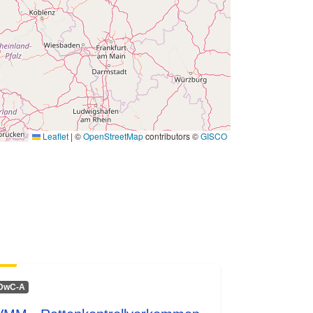
Leaflet
|
©
OpenStreetMap
contributors ©
GISCO
DwC-A