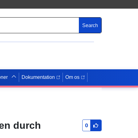
Search
oner
Dokumentation
Om os
ten durch
0