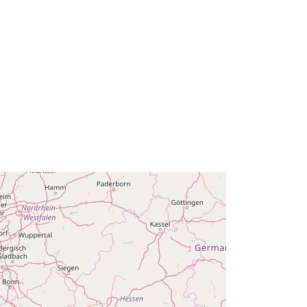
51.51 ], [ 6.41, 49.49 ], [ 2.54, 49.49 ],
[ 2.54, 51.51 ] ]
Type:
Polygon
r:
acfdb60f-1e79-418f-9cf2-
c358e2a06add
http://data.europa.eu/88u/dataset/acf
db60f-1e79-418f-9cf2-
c358e2a06add
ighe
public