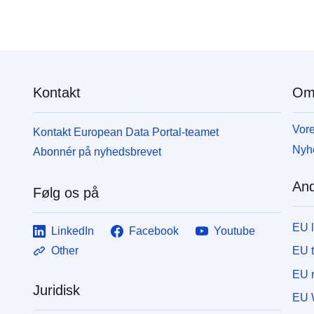
diesen Datensatz unter einer Creative Commons
d
Attribution Lizenz veröffentlicht. Wir würden uns
A
freuen, wenn Sie bei der Nutzung der Daten die
f
INBO-Normen für die Datennutzung
I
(https://www.inbo.be/en/norms-data-use) einhalten.
(
Kontakt
Om
Wenn Sie Fragen zu diesem Datensatz haben,
W
zögern Sie nicht, uns über die in den Metadaten
z
angegebenen Kontaktdaten oder über
a
Vore
Kontakt European Data Portal-teamet
opendata@inbo.be zu kontaktieren.
o
Nyh
Abonnér på nyhedsbrevet
And
Følg os på
EU 
LinkedIn
Facebook
Youtube
EU 
Other
EU r
Juridisk
EU 