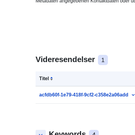
Metadaten angegebenen Kontaktdaten oder ü
Videresendelser
1
Titel
acfdb60f-1e79-418f-9cf2-c358e2a06add
Keywords
4