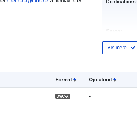
ber
opendata@inbo.be
zu kontaktieren.
Destinations
Sprog:
Forlag:
Vis mere
Kontaktpunkt
Format
Opdateret
Fortegnelse 
-
DwC-A
kataloger:
Fysiske: