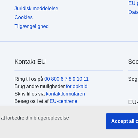
EU p
Juridisk meddelelse
Data
Cookies
Tilgængelighed
Kontakt EU
Soc
Ring til os på
00 800 6 7 8 9 10 11
Søg 
Brug andre muligheder
for opkald
Skriv til os via
kontaktformularen
Besøg os i et af
EU-centrene
EU-
r at forbedre din brugeroplevelse
Søg 
Accept all 