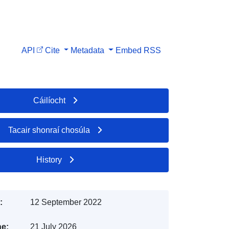
API
Cite
Metadata
Embed
RSS
Cáilíocht
Tacair shonraí chosúla
History
:
12 September 2022
e:
21 July 2026