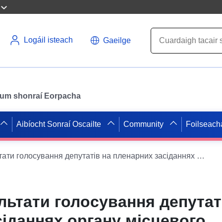
Logáil isteach
Gaeilge
il um shonraí Eorpacha
Aibíocht Sonraí Oscailte
Community
Foilseach
Поіменні результати голосування депутатів на пленарних засіданнях органу місцевого самоврядування
льтати голосування депутат
іданнях органу місцевого