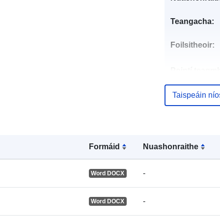
Teangacha:
Foilsitheoir:
Pointí teagmh
Taispeáin ní
Taifead Catal
Formáid
Nuashonraithe
-
Word DOCX
Aitheantóirí:
-
Word DOCX
uriRef: