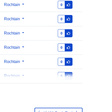
Rochtain
0
35f2b9-d326-49c1-95e3-
3ade8e95598d
Rochtain
0
n:
1.0
Rochtain
0
Rochtain
0
Rochtain
0
Rochtain
0