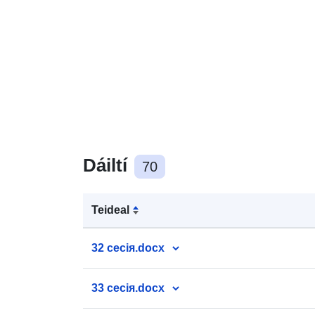
Dáiltí
70
Teideal
32 сесія.docx
33 сесія.docx