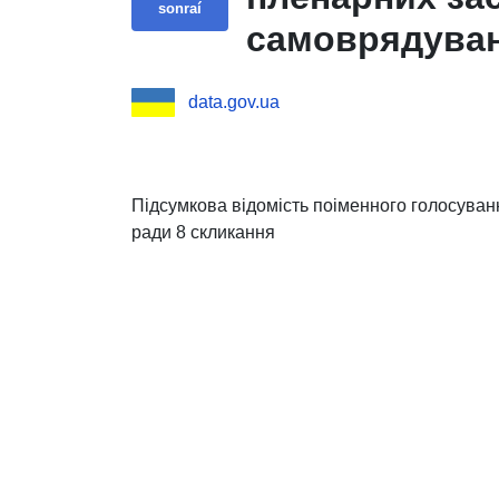
sonraí
самоврядува
data.gov.ua
Підсумкова відомість поіменного голосуванн
ради 8 скликання