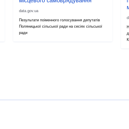
місцевого самоврядування
data.gov.ua
d
Пезультати поіменного голосування депутатів
Поляницької сільської ради на сесіях сільської
Н
ради
д
К