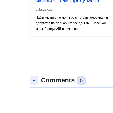
місцевого самоврядування
data.gov.ua
Набір містить поіменні результати голосування
депутатів на пленарних засіданнях Сновської
міської ради VIIІ скликання.
Comments
keyboard_arrow_down
0