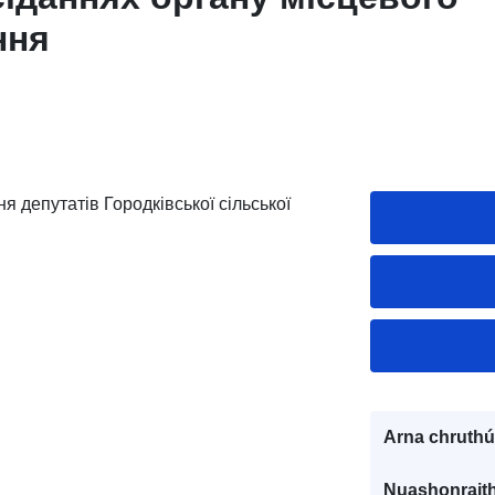
ння
я депутатів Городківської сільської
Arna chruthú
Nuashonraith