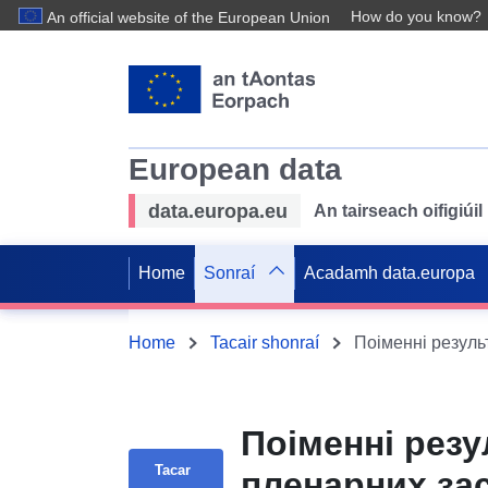
How do you know?
An official website of the European Union
European data
data.europa.eu
An tairseach oifigiú
Home
Sonraí
Acadamh data.europa
Home
Tacair shonraí
Поіменні резу
Tacar
пленарних зас