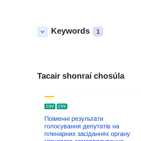
Keywords
keyboard_arrow_down
1
Tacair shonraí chosúla
CSV
CSV
Поіменні результати
голосування депутатів на
пленарних засіданнях органу