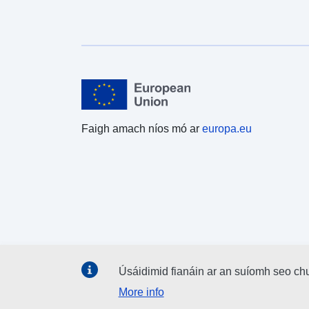
Faigh amach níos mó ar
europa.eu
Úsáidimid fianáin ar an suíomh seo ch
More info