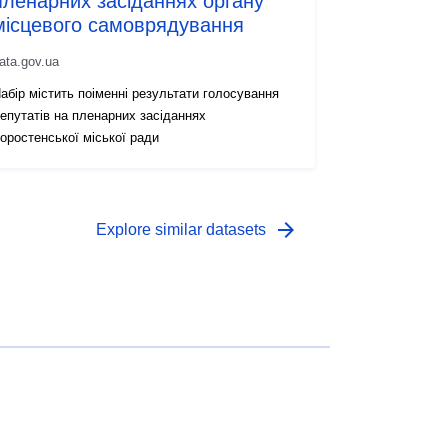
пленарних засіданнях органу
місцевого самоврядування
ata.gov.ua
абір містить поіменні результати голосування
епутатів на пленарних засіданнях
оростенської міської ради
arrow_forward
Explore similar datasets