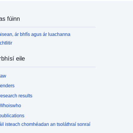
as fúinn
isean, ár bhfís agus ár luachanna
htlitir
rbhísí eile
law
tenders
esearch results
Whoiswho
ublications
il isteach chomhéadan an tsoláthraí sonraí