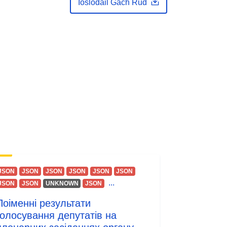
Íoslódáil Gach Rud
JSON
JSON
JSON
JSON
JSON
JSON
...
JSON
JSON
UNKNOWN
JSON
Поіменні результати
голосування депутатів на