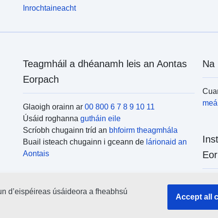
Inrochtaineacht
Teagmháil a dhéanamh leis an Aontas
Na 
Eorpach
Cuar
meái
Glaoigh orainn ar
00 800 6 7 8 9 10 11
Úsáid roghanna
gutháin eile
Scríobh chugainn tríd an
bhfoirm theagmhála
Ins
Buail isteach chugainn i gceann de
lárionaid an
Aontais
Eor
Cuar
un d’eispéireas úsáideora a fheabhsú
uile
Accept all 