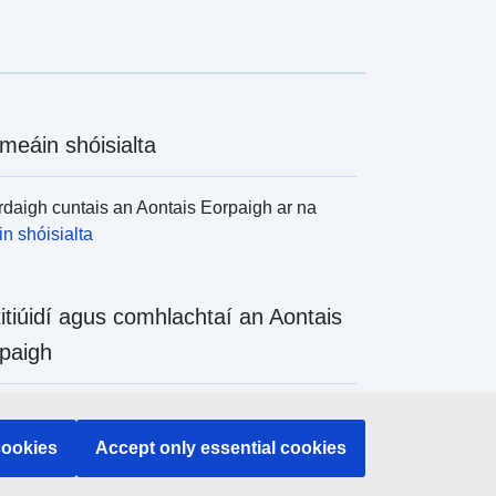
meáin shóisialta
daigh cuntais an Aontais Eorpaigh ar na
n shóisialta
titiúidí agus comhlachtaí an Aontais
paigh
daigh na hinstitiúidí agus na comhlachtaí
 de chuid an Aontais Eorpaigh
cookies
Accept only essential cookies