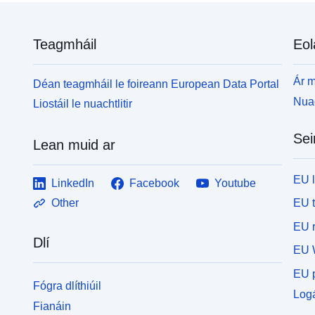
Teagmháil
Eol
Ár m
Déan teagmháil le foireann European Data Portal
Nuac
Liostáil le nuachtlitir
Sei
Lean muid ar
EU 
LinkedIn
Facebook
Youtube
EU 
Other
EU r
Dlí
EU 
EU p
Fógra dlíthiúil
Logá
Fianáin