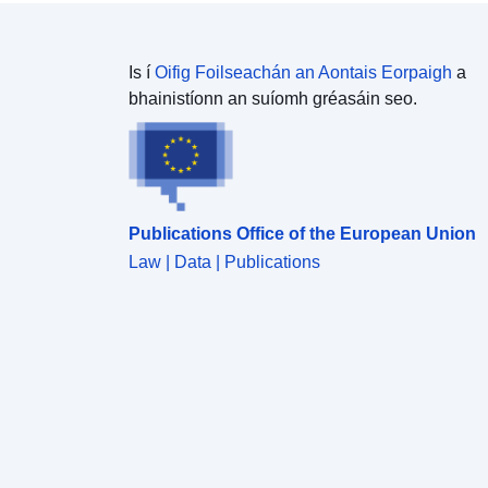
Is í
Oifig Foilseachán an Aontais Eorpaigh
a
bhainistíonn an suíomh gréasáin seo.
Publications Office of the European Union
Law | Data | Publications