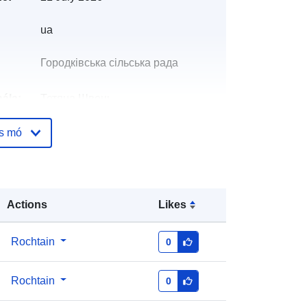
ua
Городківська сільська рада
ála:
Тетяна Швець
Ríomhphost:
os mó
mailto:gorodkivka2017@gmail.com
óige:
Curtha le data.europa.eu:
28 July
2026
Actions
Likes
Nuashonraithe ar data.europa.eu:
29 July 2026
Rochtain
0
ad35f2b9-d326-49c1-95e3-
3ade8e95598d
Rochtain
0
http://data.europa.eu/88u/dataset/ad