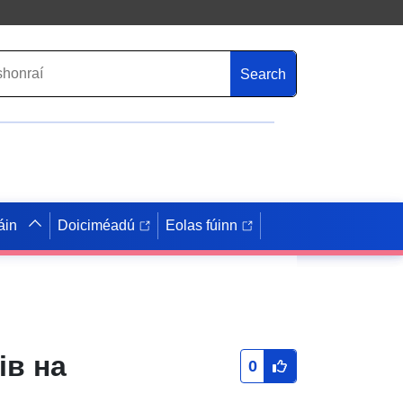
Search
áin
Doiciméadú
Eolas fúinn
ів на
0