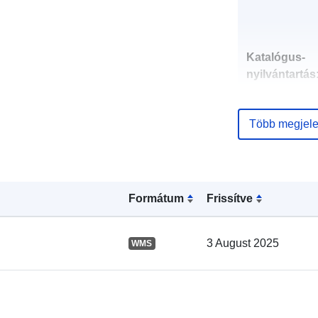
Katalógus-
nyilvántartás
Több megjele
Térbeli:
Formátum
Frissítve
3 August 2025
WMS
uriRef: