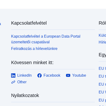
Kapcsolatfelvétel
Ról
a
Küld
Kapcsolatfelvétel a European Data Portal
üzemeltetői csapatával
Hírl
Feliratkozás a hírlevelünkre
Egy
Kövessen minket itt:
EU 
LinkedIn
Facebook
Youtube
EU 
Other
EU r
EU 
Nyilatkozatok
EU p