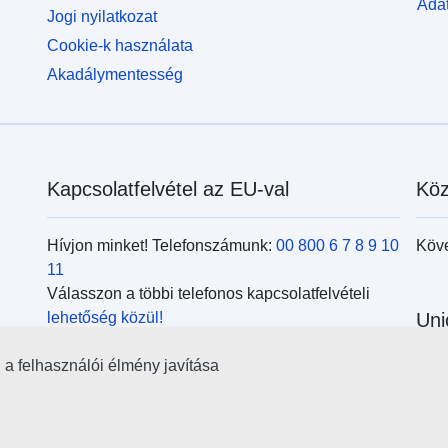
Adat
Jogi nyilatkozat
Cookie-k használata
Akadálymentesség
Kapcsolatfelvétel az EU-val
Köz
Hívjon minket! Telefonszámunk:
00 800 6 7 8 9 10
Köv
11
Válasszon a többi telefonos kapcsolatfelvételi
lehetőség közül!
Uni
Írjon nekünk a kapcsolatfelvételi
űrlap
kitöltésével!
l a felhasználói élmény javítása
Kere
Jöjjön el személyesen az
uniós központok
kör
egyikébe!