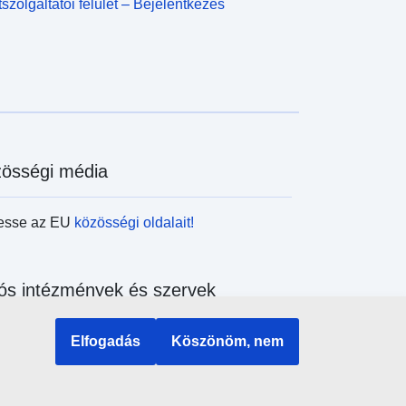
szolgáltatói felület – Bejelentkezés
össégi média
esse az EU
közösségi oldalait!
ós intézmények és szervek
sés az uniós intézmények és szervek
Elfogadás
Köszönöm, nem
ében