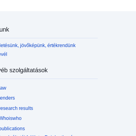
unk
etésünk, jövőképünk, értékrendünk
evél
éb szolgáltatások
law
tenders
esearch results
Whoiswho
ublications