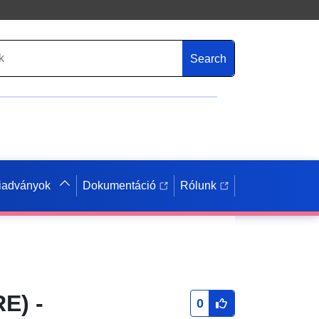
Search
iadványok
Dokumentáció
Rólunk
E) -
0