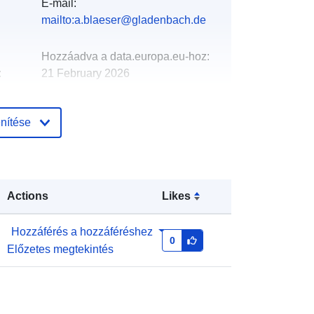
E-mail:
mailto:a.blaeser@gladenbach.de
Hozzáadva a data.europa.eu-hoz:
:
21 February 2026
Frissítve: data.europa.eu:
01 August
2026
nítése
Koordináták:
[ [ 8.50493, 50.82759 ],
[ 8.65256, 50.82759 ], [ 8.65256,
50.72975 ], [ 8.50493, 50.72975 ], [
Actions
Likes
8.50493, 50.82759 ] ]
Típus:
Polygon
Hozzáférés a hozzáféréshez
0
Előzetes megtekintés
http://data.europa.eu/88u/dataset/ad
502876-98a1-7645-8211-
ee2d54a677ca