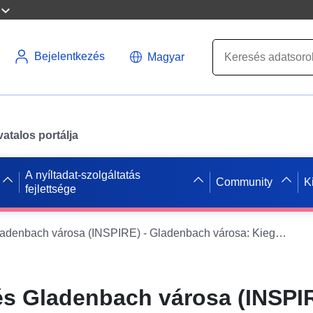
Bejelentkezés
Magyar
atalos portálja
A nyíltadat-szolgáltatás
Community
K
fejlettsége
Várostervezés Gladenbach városa (INSPIRE) - Gladenbach városa: Kiegészítő alapszabály
és Gladenbach városa (INSPIR