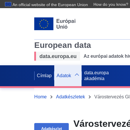
How do you know?
An official website of the European Union
European data
data.europa.eu
Az európai adatok hiv
data.europa
Címlap
Adatok
akadémia
Home
Adatkészletek
Várostervez
Adatkészlet