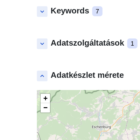
Keywords
keyboard_arrow_down
7
Adatszolgáltatások
keyboard_arrow_down
1
Adatkészlet mérete
keyboard_arrow_up
+
−