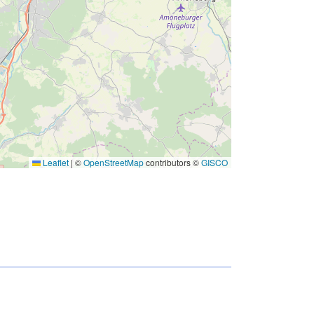
Leaflet
|
©
OpenStreetMap
contributors ©
GISCO