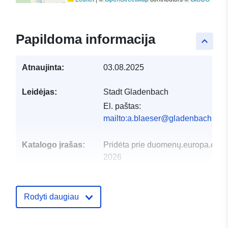
Papildoma informacija
keyboard_arrow_up
Atnaujinta:
03.08.2025
Leidėjas:
Stadt Gladenbach
El. paštas:
mailto:a.blaeser@gladenbach.de
Katalogo įrašas:
Pridėta prie duomenų.europa.eu:
2
2026
Atnaujinta informacija apie duome
01 August 2026
Rodyti daugiau
Erdviniai
Koordinatės:
[ [ 8.50493,
duomenys:
50.82759 ], [ 8.65256,