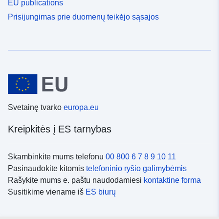
EU publications
Prisijungimas prie duomenų teikėjo sąsajos
Svetainę tvarko
europa.eu
Kreipkitės į ES tarnybas
Skambinkite mums telefonu
00 800 6 7 8 9 10 11
Pasinaudokite kitomis
telefoninio ryšio galimybėmis
Rašykite mums e. paštu naudodamiesi
kontaktine forma
Susitikime viename iš
ES biurų