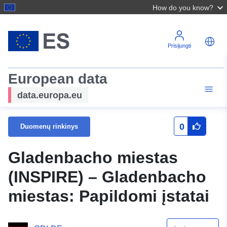
How do you know?
Prisijungti
European data
data.europa.eu
0
Duomenų rinkinys
Gladenbacho miestas
(INSPIRE) – Gladenbacho
miestas: Papildomi įstatai