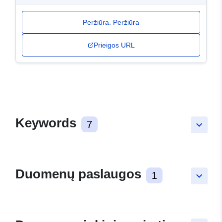
Peržiūra. Peržiūra
Prieigos URL
Keywords
7
keyboard_arrow_down
Duomenų paslaugos
1
keyboard_arrow_down