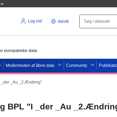
Log ind
dansk
 for europæiske data
Modenheden af åbne data
Community
Publikati
_der _Au _2.Ændring"
 BPL "I _der _Au _2.Ændrin