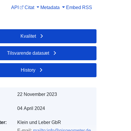
API
Citat
Metadata
Embed
RSS
Kvalitet
Tilsvarende datasæt
History
22 November 2023
04 April 2024
er:
Klein und Leber GbR
E-mail:
mailto:info@gisgeometer.de