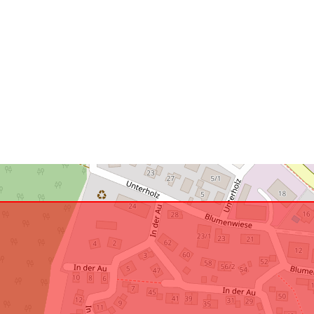
Rumlig
ressource:
Svarer til:
uriRef: