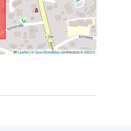
Leaflet
|
©
OpenStreetMap
contributors ©
GISCO