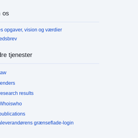
 os
s opgaver, vision og værdier
edsbrev
re tjenester
law
tenders
esearch results
Whoiswho
ublications
leverandørens grænseflade-login