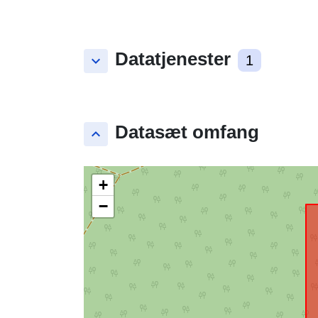
Datatjenester
keyboard_arrow_down
1
Datasæt omfang
keyboard_arrow_up
+
−