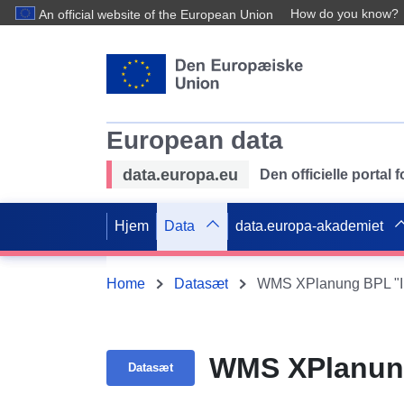
How do you know?
An official website of the European Union
European data
data.europa.eu
Den officielle portal
Hjem
Data
data.europa-akademiet
Home
Datasæt
WMS XPlanung BPL "I 
WMS XPlanung
Datasæt