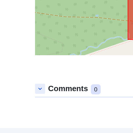
Comments
keyboard_arrow_down
0