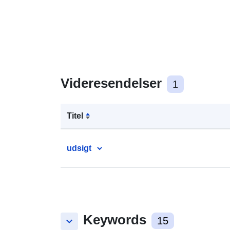
Videresendelser
1
Titel
udsigt
Keywords
keyboard_arrow_down
15