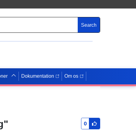
Search
oner
Dokumentation
Om os
g"
0