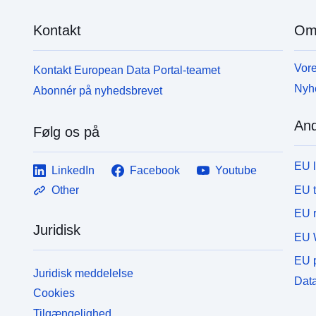
Kontakt
Om
Vore
Kontakt European Data Portal-teamet
Nyh
Abonnér på nyhedsbrevet
And
Følg os på
EU 
LinkedIn
Facebook
Youtube
EU 
Other
EU r
Juridisk
EU 
EU p
Juridisk meddelelse
Data
Cookies
Tilgængelighed