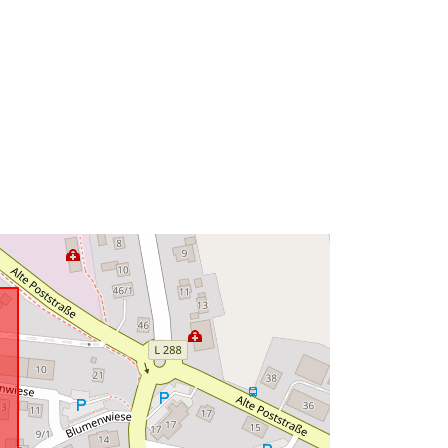
Ressource:
http://data.europa.eu/eli/reg/2009/97
6
http://data.europa.eu/88u/dataset/ad
656bb5-94fe-497e-bc37-
0ced3f394508