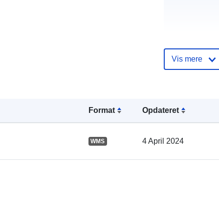
Vis mere
Fortegnelse 
kataloger:
Format
Opdateret
Fysiske:
4 April 2024
WMS