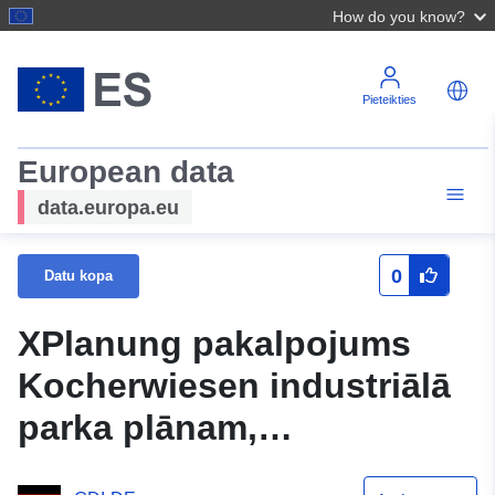
How do you know?
Pieteikties
European data
data.europa.eu
0
Datu kopa
XPlanung pakalpojums
Kocherwiesen industriālā
parka plānam,
vienkāršotas izmaiņas