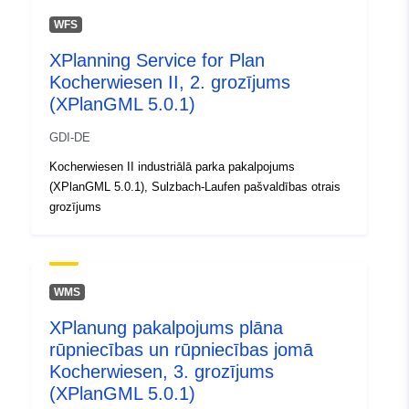
WFS
Ģeogrāfiskā
Koordinātes:
[ [ 9.8382321,
XPlanning Service for Plan
atrašanās vieta:
48.965084 ], [ 9.8390237,
Kocherwiesen II, 2. grozījums
48.965084 ], [ 9.8390237,
(XPlanGML 5.0.1)
48.9641889 ], [ 9.8382321,
48.9641889 ], [ 9.8382321,
GDI-DE
48.965084 ] ]
Kocherwiesen II industriālā parka pakalpojums
Tips:
Polygon
(XPlanGML 5.0.1), Sulzbach-Laufen pašvaldības otrais
grozījums
uriRef:
http://data.europa.eu/88u/dataset/
e7cc-436e-bcc2-4f5fd52b703e
WMS
XPlanung pakalpojums plāna
rūpniecības un rūpniecības jomā
Kocherwiesen, 3. grozījums
(XPlanGML 5.0.1)