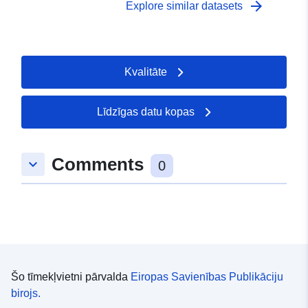
arrow_forward
Explore similar datasets
Kvalitāte
Līdzīgas datu kopas
Comments
keyboard_arrow_down
0
Šo tīmekļvietni pārvalda
Eiropas Savienības Publikāciju
birojs.