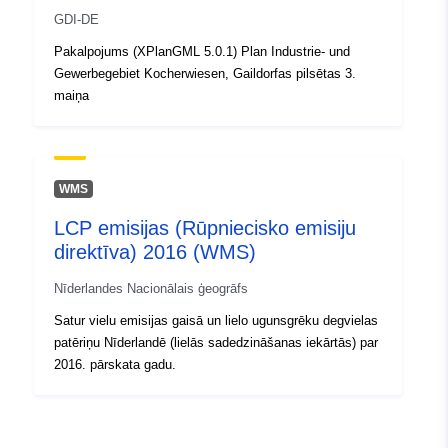
GDI-DE
Pakalpojums (XPlanGML 5.0.1) Plan Industrie- und
Gewerbegebiet Kocherwiesen, Gaildorfas pilsētas 3.
maiņa
WMS
LCP emisijas (Rūpniecisko emisiju
direktīva) 2016 (WMS)
Nīderlandes Nacionālais ģeogrāfs
Satur vielu emisijas gaisā un lielo ugunsgrēku degvielas
patēriņu Nīderlandē (lielās sadedzināšanas iekārtās) par
2016. pārskata gadu.