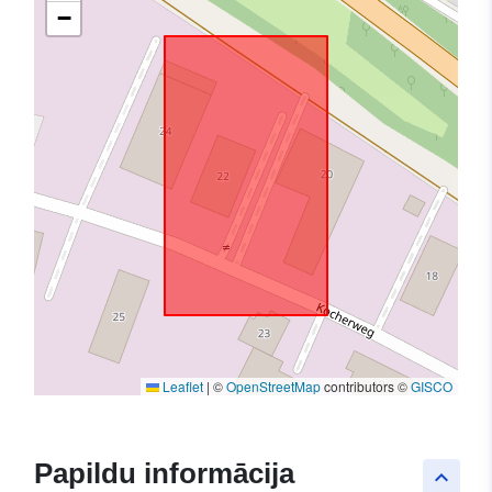
−
Leaflet
|
©
OpenStreetMap
contributors ©
GISCO
Papildu informācija
keyboard_arrow_up