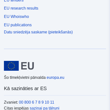
EU tenders
EU research results
EU Whoiswho
EU publications
Datu sniedzēja saskarne (pieteikšanās)
Šo tīmekļvietni pārvalda
europa.eu
Kā sazināties ar ES
Zvaniet:
00 800 6 7 8 9 10 11
Citas iespējas
saziņai pa tālruni