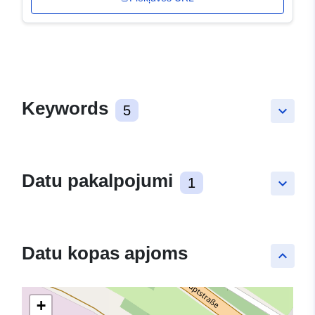
Keywords
5
keyboard_arrow_down
Datu pakalpojumi
1
keyboard_arrow_down
Datu kopas apjoms
keyboard_arrow_up
+