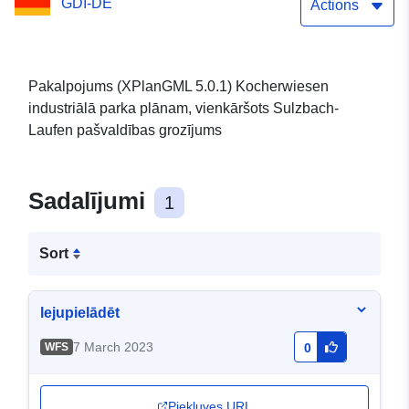
GDI-DE
(XPlanGML 5.0.1)
Actions
Pakalpojums (XPlanGML 5.0.1) Kocherwiesen
industriālā parka plānam, vienkāršots Sulzbach-
Laufen pašvaldības grozījums
Sadalījumi
1
Sort
lejupielādēt
7 March 2023
WFS
0
Piekļuves URL