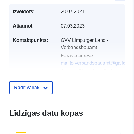
Izveidots:
20.07.2021
Atjaunot:
07.03.2023
Kontaktpunkts:
GVV Limpurger Land -
Verbandsbauamt
E-pasta adrese:
mailto:verbandsbauamt@gaildorf.
Adrese:
Eisbachstraße 24,
Sulzbach-Laufen, 74429,
Deutschland
Rādīt vairāk
URL:
http://www.sulzbach-laufen.
Kataloga
Pievienots data.europa.eu:
24 Jan
Līdzīgas datu kopas
ieraksts:
2026
Jaunākā informācija par Data.euro
01 August 2026