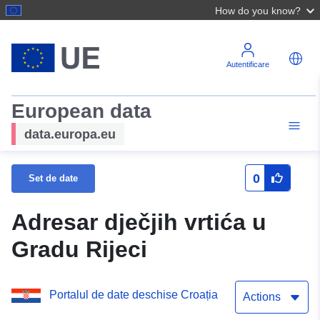
How do you know?
Autentificare
European data
data.europa.eu
0
Set de date
Adresar dječjih vrtića u
Gradu Rijeci
Portalul de date deschise Croația
Actions