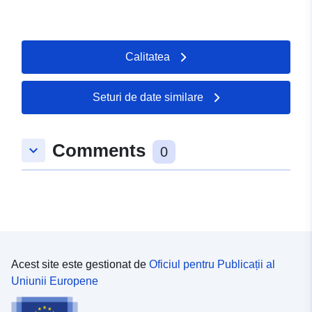
Calitatea
Seturi de date similare
Comments
keyboard_arrow_down
0
Acest site este gestionat de
Oficiul pentru Publicații al
Uniunii Europene