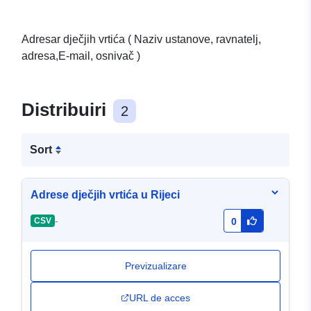
Adresar dječjih vrtića ( Naziv ustanove, ravnatelj,
adresa,E-mail, osnivač )
Distribuiri
2
Sort
Adrese dječjih vrtića u Rijeci
-
CSV
0
Previzualizare
URL de acces