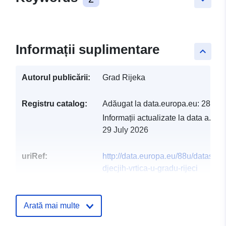
Informații suplimentare
keyboard_arrow_up
Autorul publicării:
Grad Rijeka
Registru catalog:
Adăugat la data.europa.eu:
28 Jul
Informații actualizate la data a.eur
29 July 2026
uriRef:
http://data.europa.eu/88u/dataset/
djecjih-vrtica-u-gradu-rijeci
Arată mai multe