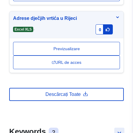
Adrese dječjih vrtića u Rijeci
-
Excel XLS
0
Previzualizare
URL de acces
Descărcați Toate
Keywords
2
keyboard_arrow_down