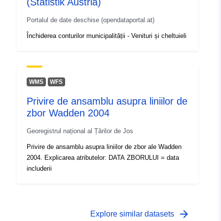
(Statistik Austria)
Portalul de date deschise (opendataportal.at)
Închiderea conturilor municipalității - Venituri și cheltuieli
WMS
WFS
Privire de ansamblu asupra liniilor de
zbor Wadden 2004
Georegistrul național al Țărilor de Jos
Privire de ansamblu asupra liniilor de zbor ale Wadden
2004. Explicarea atributelor: DATA ZBORULUI = data
includerii
arrow_forward
Explore similar datasets