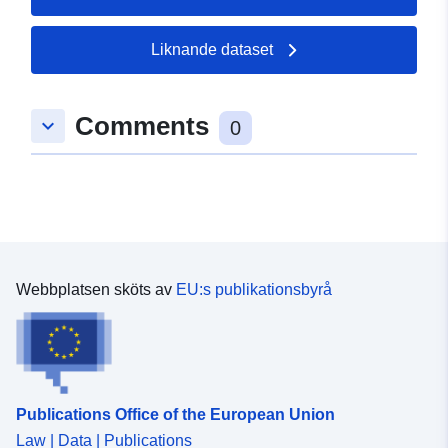
Liknande dataset
Comments
keyboard_arrow_down
0
Webbplatsen sköts av
EU:s publikationsbyrå
Publications Office of the European Union
Law | Data | Publications