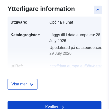
Ytterligare information
keyboard_arrow_up
Utgivare:
Općina Punat
Katalogregister:
Läggs till i data.europa.eu:
28
July 2026
Uppdaterad på data.europa.eu:
29 July 2026
uriRef:
http://data.europa.eu/88u/dataset/
i-popis-objekata
Visa mer
Kvalitet