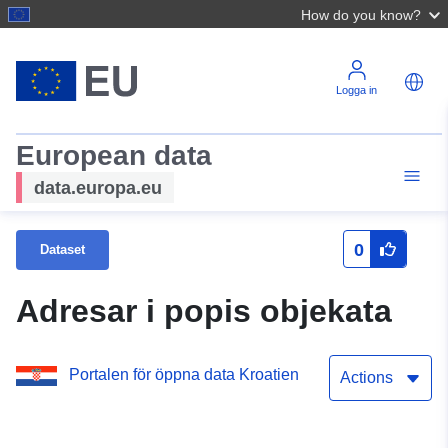
How do you know?
Logga in
European data
data.europa.eu
0
Dataset
Adresar i popis objekata
Portalen för öppna data Kroatien
Actions