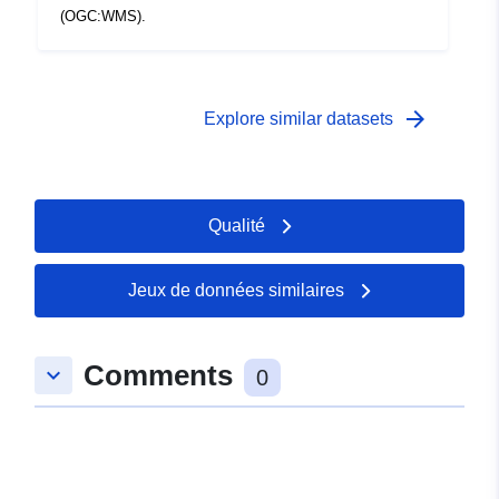
(OGC:WMS).
arrow_forward
Explore similar datasets
Qualité
Jeux de données similaires
Comments
keyboard_arrow_down
0