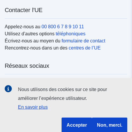
Contacter l’UE
Appelez-nous au
00 800 6 7 8 9 10 11
Utilisez d'autres options
téléphoniques
Écrivez-nous au moyen du
formulaire de contact
Rencontrez-nous dans un des
centres de l’UE
Réseaux sociaux
Trouvez l’UE sur les
réseaux sociaux
Nous utilisons des cookies sur ce site pour
améliorer l’expérience utilisateur.
Institutions et organes de l’UE
En savoir plus
Rechercher tous les organes et institutions de l’UE
Accepter
Non, merci.