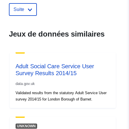
30 July 2026
Suite
uriRef:
http://data.europa.eu/88u/dataset/a
social-care-service-user-survey-
results-2015-162
Jeux de données similaires
Adult Social Care Service User
Survey Results 2014/15
data.gov.uk
Validated results from the statutory Adult Service User
survey 2014/15 for London Borough of Barnet.
UNKNOWN