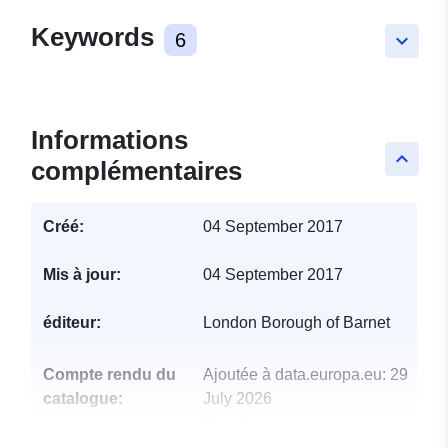
Keywords
6
keyboard_arrow_down
Informations
keyboard_arrow_up
complémentaires
Créé:
04 September 2017
Mis à jour:
04 September 2017
éditeur:
London Borough of Barnet
Compte rendu du
Ajoutée à data.europa.eu:
29
catalogue:
July 2026
Mise à jour sur data.europa.eu: