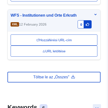
WFS - Institutionen und Orte Erkrath
12 February 2026
XML
0
Hozzáférési URL-cím
URL letöltése
Töltse le az „Összes”
Keywords
6