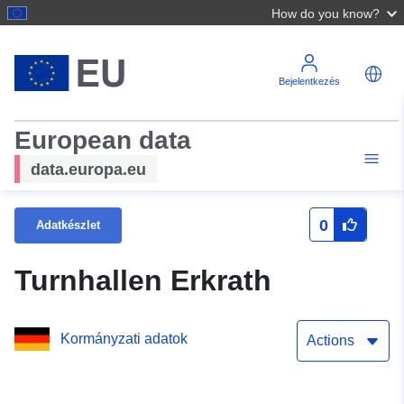
How do you know?
Bejelentkezés
European data
data.europa.eu
0
Adatkészlet
Turnhallen Erkrath
Kormányzati adatok
Actions