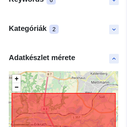
keyboard_arrow_down
Kategóriák
2
keyboard_arrow_down
Adatkészlet mérete
keyboard_arrow_up
+
−