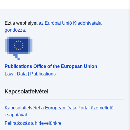
Típus:
Polygon
Azonosítók:
ae12691f-39d6-464e-9662-
Ezt a webhelyet
az Európai Unió Kiadóhivatala
ec945702a6d7
gondozza.
uriRef:
http://data.europa.eu/88u/dataset/
39d6-464e-9662-ec945702a6d7
Típus:
Erőforrás:
Publications Office of the European Union
http://inspire.ec.europa.eu/metadat
Law | Data | Publications
codelist/ResourceType/dataset
Kapcsolatfelvétel
Kapcsolatfelvétel a European Data Portal üzemeltetői
csapatával
Feliratkozás a hírlevelünkre