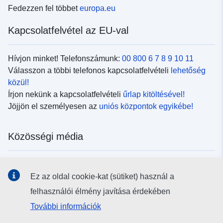
Fedezzen fel többet
europa.eu
Kapcsolatfelvétel az EU-val
Hívjon minket! Telefonszámunk:
00 800 6 7 8 9 10 11
Válasszon a többi telefonos kapcsolatfelvételi
lehetőség
közül!
Írjon nekünk a kapcsolatfelvételi
űrlap kitöltésével!
Jöjjön el személyesen az
uniós központok egyikébe!
Közösségi média
Kövesse az EU
közösségi oldalait!
Ez az oldal cookie-kat (sütiket) használ a
felhasználói élmény javítása érdekében
Uniós intézmények és szervek
További információk