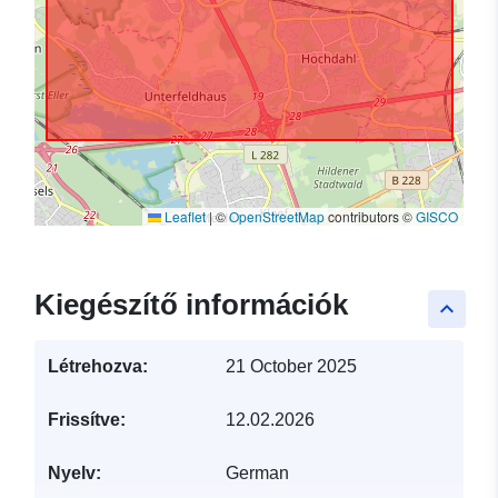
Leaflet
|
©
OpenStreetMap
contributors ©
GISCO
Kiegészítő információk
keyboard_arrow_up
Létrehozva:
21 October 2025
Frissítve:
12.02.2026
Nyelv:
German