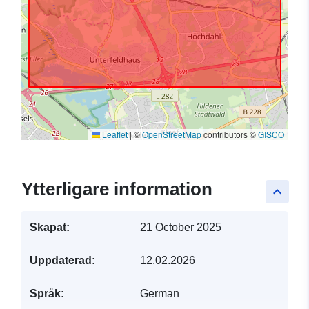
Leaflet
|
©
OpenStreetMap
contributors ©
GISCO
Ytterligare information
keyboard_arrow_up
Skapat:
21 October 2025
Uppdaterad:
12.02.2026
Språk:
German