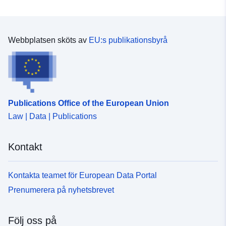
51.2446 ] ]
Typ:
Polygon
Webbplatsen sköts av
EU:s publikationsbyrå
Identifierare:
ae12691f-39d6-464e-9662-
ec945702a6d7
uriRef:
http://data.europa.eu/88u/dataset/
39d6-464e-9662-ec945702a6d7
Publications Office of the European Union
Law | Data | Publications
Typ:
Resurs:
http://inspire.ec.europa.eu/metadat
codelist/ResourceType/dataset
Kontakt
Kontakta teamet för European Data Portal
Prenumerera på nyhetsbrevet
Följ oss på