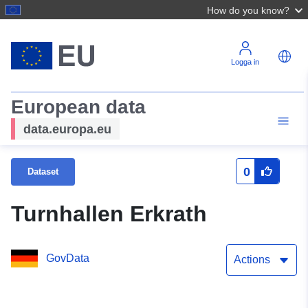
How do you know?
Logga in
European data
data.europa.eu
0
Dataset
Turnhallen Erkrath
GovData
Actions