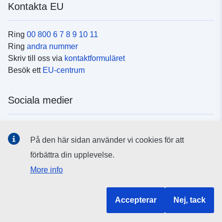
Kontakta EU
Ring
00 800 6 7 8 9 10 11
Ring
andra nummer
Skriv till oss via
kontaktformuläret
Besök ett
EU-centrum
Sociala medier
Hitta oss i
sociala medier
På den här sidan använder vi cookies för att
förbättra din upplevelse.
EU:s institutioner och organ
More info
Hitta alla EU-institutioner och EU-organ
Accepterar
Nej, tack