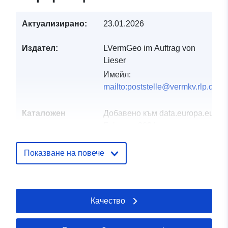
Актуализирано:
23.01.2026
Издател:
LVermGeo im Auftrag von
Lieser
Имейл:
mailto:poststelle@vermkv.rlp.de
Каталожен
Добавено към data.europa.eu:
24
запис:
February 2024
Актуализирана на data.europa.eu
01 August 2026
Показване на повече
Пространствени
Координати:
[ [ 7.01129,
:
49.9184 ], [ 7.01241,
Качество
49.9184 ], [ 7.01241,
49.9179 ], [ 7.01129,
49.9179 ], [ 7.01129,