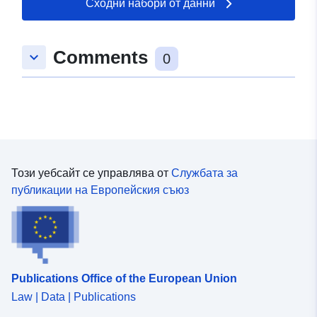
Сходни набори от данни
49.9184 ] ]
Тип:
Polygon
Comments
keyboard_arrow_down
0
uriRef:
http://data.europa.eu/88u/dataset/
2980-780b-2ce6-8875855eae4c
Този уебсайт се управлява от
Службата за
публикации на Европейския съюз
Publications Office of the European Union
Law | Data | Publications