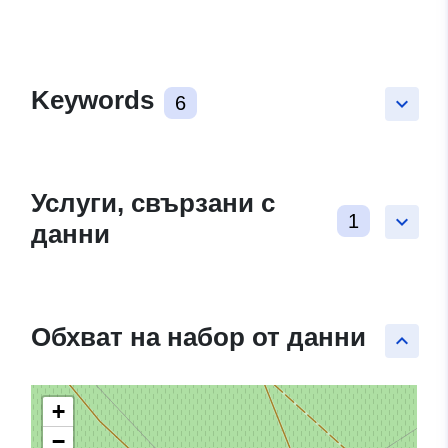
Keywords
6
keyboard_arrow_down
Услуги, свързани с
1
keyboard_arrow_down
данни
Обхват на набор от данни
keyboard_arrow_up
+
−