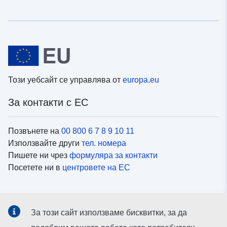
Този уебсайт се управлява от
europa.eu
За контакти с ЕС
Позвънете на
00 800 6 7 8 9 10 11
Използвайте други
тел. номера
Пишете ни чрез
формуляра за контакти
Посетете ни в
центровете на ЕС
Социални медии
За този сайт използваме бисквитки, за да
Вижте профили на ЕС в
социалните медии