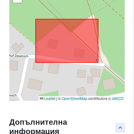
Leaflet
|
©
OpenStreetMap
contributors ©
GISCO
Допълнителна
keyboard_arrow_up
информация