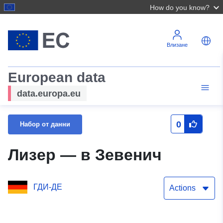
How do you know?
Влизане
European data
data.europa.eu
0
Набор от данни
Лизер — в Зевенич
ГДИ-ДЕ
Actions