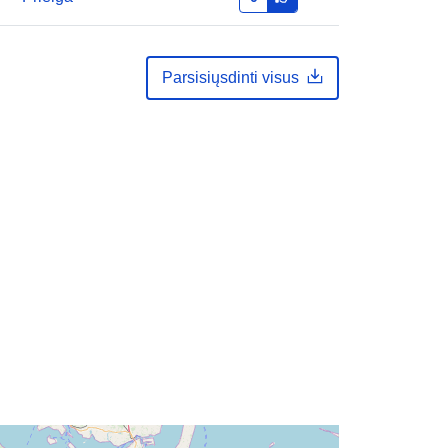
URL:
http://www.wattenmeer-
nationalparke.de/sh
Parsisiųsdinti visus
ašas:
Pridėta prie duomenų.europa.eu:
10 June 2026
Atnaujinta informacija apie duomenis.europa.eu:
27 July 2026
Koordinatės:
[ [ 8.1087, 55.0496 ], [
9.2076, 55.0496 ], [ 9.2076, 53.8618
], [ 8.1087, 53.8618 ], [ 8.1087,
55.0496 ] ]
Rūšis:
Polygon
Išteklius:
http://www.opengis.net/def/crs/EPS
G/0/4647