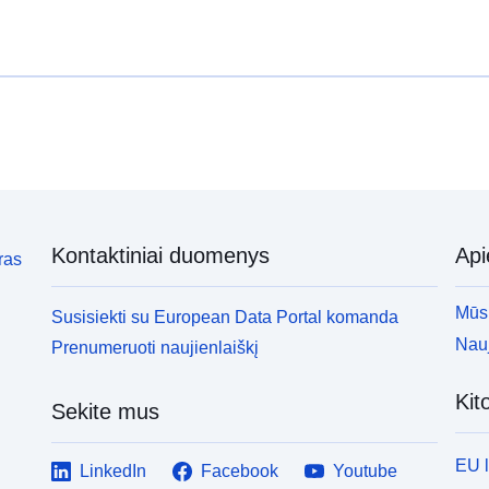
Kontaktiniai duomenys
Ap
ras
Mūsų
Susisiekti su European Data Portal komanda
Nauj
Prenumeruoti naujienlaiškį
Kit
Sekite mus
EU 
LinkedIn
Facebook
Youtube