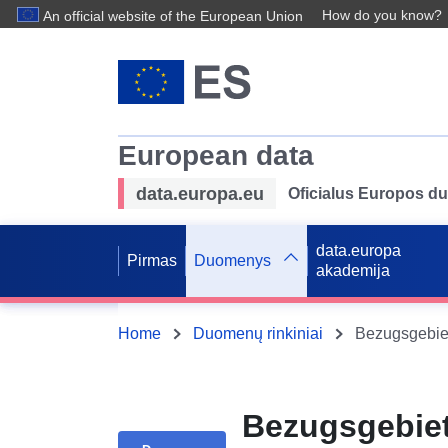
How do you know?
An official website of the European Union
European data
data.europa.eu
Oficialus Europos d
data.europa
Pirmas
Duomenys
akademija
Home
Duomenų rinkiniai
Bezugsgebiet