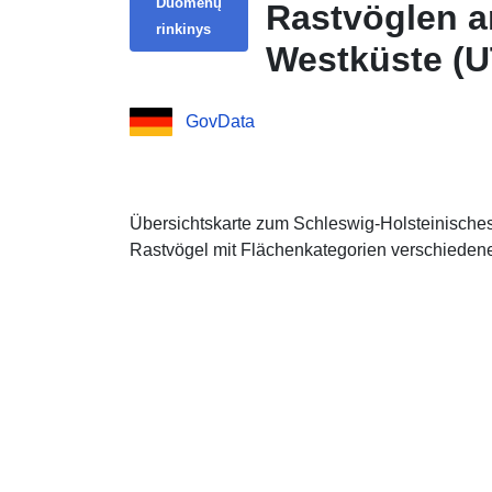
Duomenų
Rastvöglen a
rinkinys
Westküste (U
GovData
Übersichtskarte zum Schleswig-Holsteinisches
Rastvögel mit Flächenkategorien verschieden