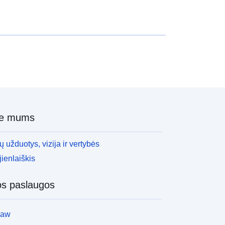
ie mums
 užduotys, vizija ir vertybės
ienlaiškis
os paslaugos
law