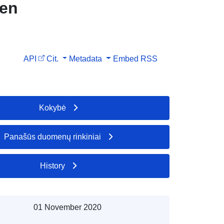
hen
API
Cit.
Metadata
Embed
RSS
Kokybė
Panašūs duomenų rinkiniai
History
01 November 2020