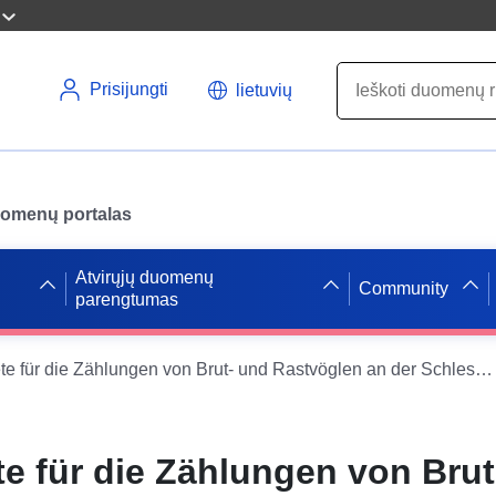
Prisijungti
lietuvių
uomenų portalas
Atvirųjų duomenų
Community
parengtumas
Bezugsgebiete für die Zählungen von Brut- und Rastvöglen an der Schleswig-Holsteinischen Westküste (UTM) 2020
e für die Zählungen von Brut