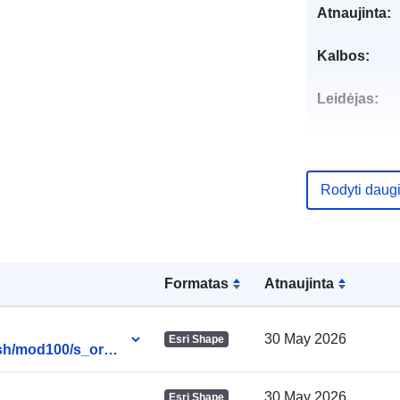
Atnaujinta:
Kalbos:
Leidėjas:
Rodyti daug
Formatas
Atnaujinta
Kontaktinis
punktas:
30 May 2026
Esri Shape
msh/mod100/s_orga
30 May 2026
Esri Shape