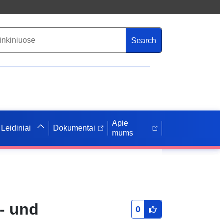
Search
Apie
Leidiniai
Dokumentai
mums
- und
0