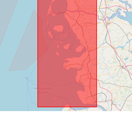
Identifikatori
uriRef:
Kaupimo
periodišku
Laikotarpis:
Rūšis: