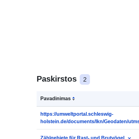
Paskirstos
2
Pavadinimas
https://umweltportal.schleswig-
holstein.de/documents/lkn/Geodaten/ut
/vogbzg14fl/vogbzg14fl.zip
Zählgebiete für Rast- und Brutvögel