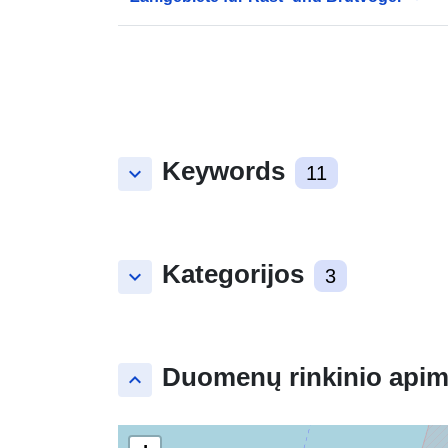
Keywords
keyboard_arrow_down
11
Kategorijos
keyboard_arrow_down
3
Duomenų rinkinio apim
keyboard_arrow_up