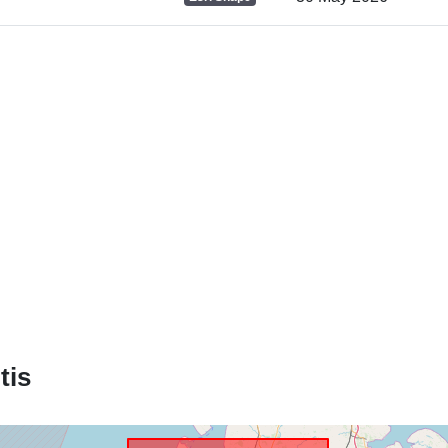
Katalogo įr
Erdviniai
duomenys:
Atitinka:
tis