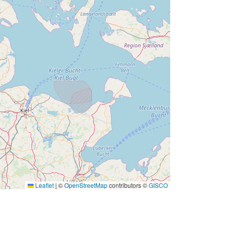
ai:
af081088-843c-4aa5-bc19-
b1a111d886d2
http://data.europa.eu/88u/dataset/af0
81088-843c-4aa5-bc19-
b1a111d886d2
irregular
mas:
01 November 2020
Išteklius:
http://inspire.ec.europa.eu/metadata-
codelist/ResourceType/dataset
Leaflet
|
©
OpenStreetMap
contributors ©
GISCO