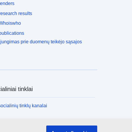
tenders
esearch results
Whoiswho
ublications
ijungimas prie duomenų teikėjo sąsajos
aliniai tinklai
socialinių tinklų kanalai
nstitucijos ir įstaigos