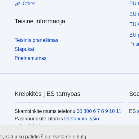
EU 
Other
EU r
Teisinė informacija
EU 
EU p
Teisinis pranešimas
Pris
Slapukai
Prieinamumas
Kreipkitės į ES tarnybas
Soci
Skambinkite mums telefonu
00 800 6 7 8 9 10 11
ES
Pasinaudokite kitomis
telefoninio ryšio
galimybėmis
Rašykite mums e. paštu naudodamiesi
kontaktine
ES i
 kad jūsų patirtis šioje svetainėje būtų