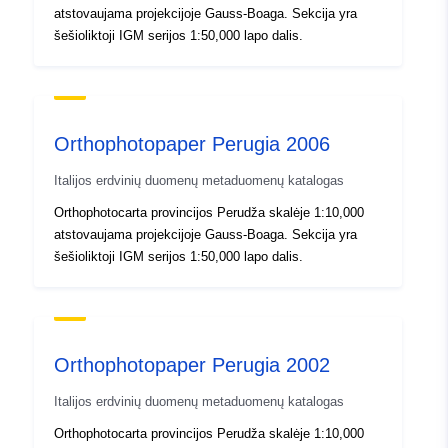
Kilmė :
La produzione di ortofoto
atstovaujama projekcijoje Gauss-Boaga. Sekcija yra
digitali alla scala 1:10.000,
šešioliktoji IGM serijos 1:50,000 lapo dalis.
si compone delle se...
Identifikatoriai:
agea:ortofoto_Perugia_1999
Orthophotopaper Perugia 2006
uriRef:
http://data.europa.eu/88u/dataset/
315-20090910-122024
Italijos erdvinių duomenų metaduomenų katalogas
Orthophotocarta provincijos Perudža skalėje 1:10,000
atstovaujama projekcijoje Gauss-Boaga. Sekcija yra
šešioliktoji IGM serijos 1:50,000 lapo dalis.
Orthophotopaper Perugia 2002
Italijos erdvinių duomenų metaduomenų katalogas
Orthophotocarta provincijos Perudža skalėje 1:10,000