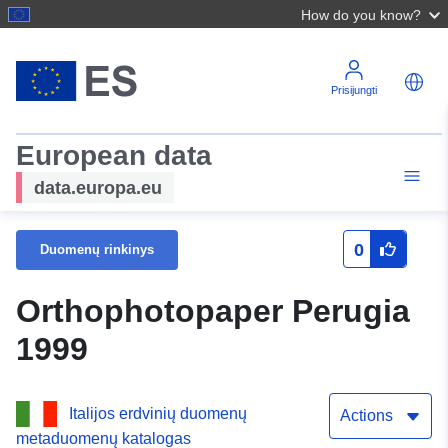
How do you know?
Prisijungti
European data
data.europa.eu
0
Duomenų rinkinys
Orthophotopaper Perugia
1999
Italijos erdvinių duomenų
Actions
metaduomenų katalogas