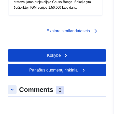
atstovaujama projekcijoje Gauss-Boaga. Sekcija yra
šešioliktoji IGM serijos 1:50,000 lapo dalis.
arrow_forward
Explore similar datasets
Kokybė
Panašūs duomenų rinkiniai
Comments
keyboard_arrow_down
0