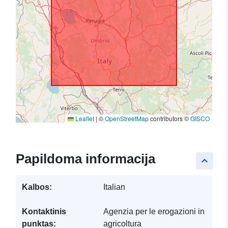
Leaflet
|
©
OpenStreetMap
contributors ©
GISCO
Papildoma informacija
keyboard_arrow_up
Kalbos:
Italian
Kontaktinis
Agenzia per le erogazioni in
punktas:
agricoltura