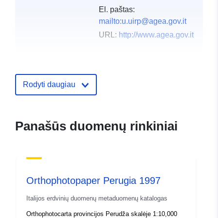
El. paštas:
mailto:u.uirp@agea.gov.it
URL:
http://www.agea.gov.it
Katalogo įrašas:
Pridėta prie duomenų.europa.eu:
1
2021
Rodyti daugiau
Atnaujinta informacija apie duome
10 March 2026
Erdviniai
Koordinatės:
[ [ 11.9126505,
Panašūs duomenų rinkiniai
duomenys:
43.6167561 ], [ 13.2641725,
43.6167561 ], [ 13.2641725,
42.5968064 ], [ 11.9126505,
42.5968064 ], [ 11.9126505,
Orthophotopaper Perugia 1997
43.6167561 ] ]
Rūšis:
Polygon
Italijos erdvinių duomenų metaduomenų katalogas
Orthophotocarta provincijos Perudža skalėje 1:10,000