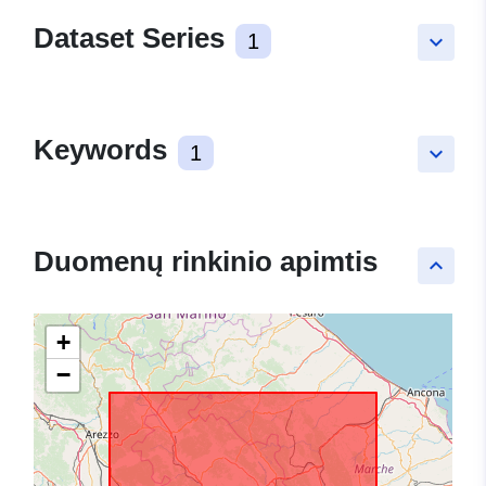
Dataset Series
1
keyboard_arrow_down
Keywords
1
keyboard_arrow_down
Duomenų rinkinio apimtis
keyboard_arrow_up
+
−