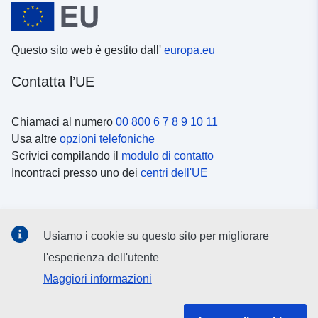
Questo sito web è gestito dall'
europa.eu
Contatta l’UE
Chiamaci al numero
00 800 6 7 8 9 10 11
Usa altre
opzioni telefoniche
Scrivici compilando il
modulo di contatto
Incontraci presso uno dei
centri dell'UE
Social media
Usiamo i cookie su questo sito per migliorare
Cerca i
canali social
l'esperienza dell'utente
Maggiori informazioni
Istituzioni e organi dell’UE