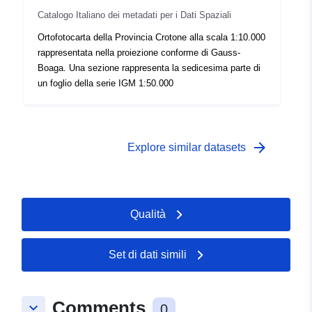
Catalogo Italiano dei metadati per i Dati Spaziali
Ortofotocarta della Provincia Crotone alla scala 1:10.000
rappresentata nella proiezione conforme di Gauss-
Boaga. Una sezione rappresenta la sedicesima parte di
un foglio della serie IGM 1:50.000
arrow_forward
Explore similar datasets
Qualità
Set di dati simili
Comments
keyboard_arrow_down
0