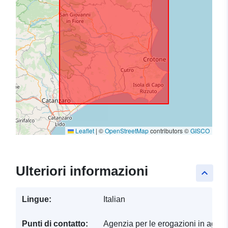
Leaflet
|
©
OpenStreetMap
contributors ©
GISCO
Ulteriori informazioni
keyboard_arrow_up
Lingue:
Italian
Punti di contatto:
Agenzia per le erogazioni in agrico