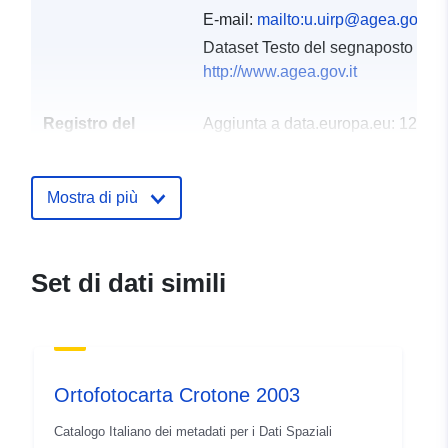
E-mail:
mailto:u.uirp@agea.gov.it
Dataset Testo del segnaposto del 
http://www.agea.gov.it
Registro del
Aggiunta a data.europa.eu:
12
catalogo:
October 2021
Aggiornato su data.europa.eu:
Mostra di più
10 March 2026
Spaziale:
Coordinate:
[ [ 16.612962,
39.4836721 ], [ 17.2022059,
Set di dati simili
39.4836721 ], [ 17.2022059,
38.8926201 ], [ 16.612962,
38.8926201 ], [ 16.612962,
39.4836721 ] ]
Ortofotocarta Crotone 2003
Tipo:
Polygon
Catalogo Italiano dei metadati per i Dati Spaziali