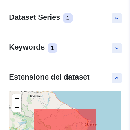
Dataset Series
1
keyboard_arrow_down
Keywords
1
keyboard_arrow_down
Estensione del dataset
keyboard_arrow_up
+
−