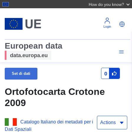
How do you know?
Login
European data
data.europa.eu
0
Set di dati
Ortofotocarta Crotone
2009
Catalogo Italiano dei metadati per i
Actions
Dati Spaziali