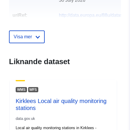
30 July 2026
uriRef:
http://data.europa.eu/88u/dataset/a
quality-monitoring-stations10
Visa mer
Liknande dataset
WMS
WFS
Kirklees Local air quality monitoring
stations
data.gov.uk
Local air quality monitoring stations in Kirklees -