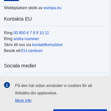
Webbplatsen sköts av
europa.eu
Kontakta EU
Ring
00 800 6 7 8 9 10 11
Ring
andra nummer
Skriv till oss via
kontaktformuläret
Besök ett
EU-centrum
Sociala medier
Hitta oss i
sociala medier
På den här sidan använder vi cookies för att
förbättra din upplevelse.
EU:s institutioner och organ
More info