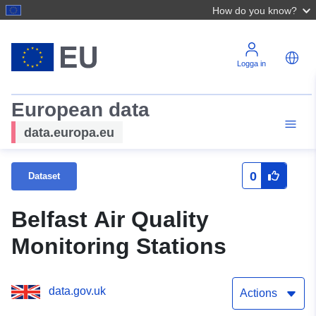
How do you know?
Logga in
European data
data.europa.eu
0
Dataset
Belfast Air Quality
Monitoring Stations
data.gov.uk
Actions