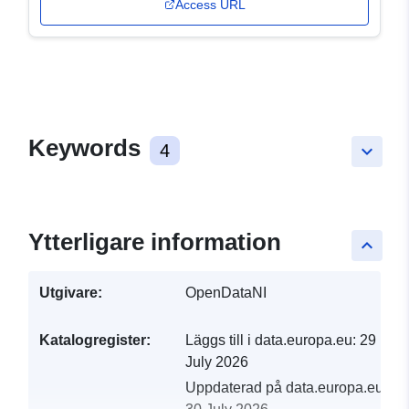
Access URL
Keywords
4
keyboard_arrow_down
Ytterligare information
keyboard_arrow_up
Utgivare:
OpenDataNI
Katalogregister:
Läggs till i data.europa.eu:
29
July 2026
Uppdaterad på data.europa.eu: