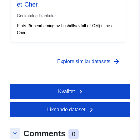
et-Cher
Geokatalog Frankrike
Plats för bearbetning av hushållsavfall (ITOM) i Loir-et-
Cher
arrow_forward
Explore similar datasets
Kvalitet
Liknande dataset
Comments
keyboard_arrow_down
0