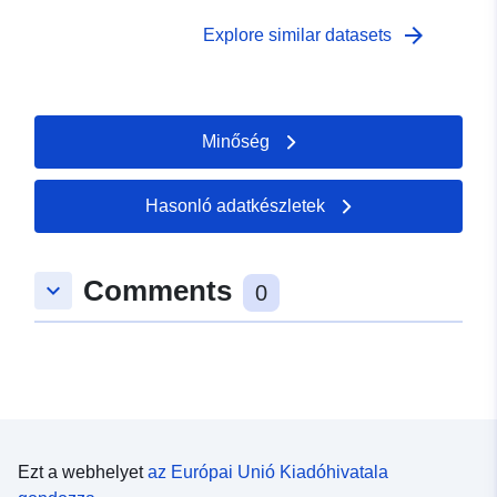
arrow_forward
Explore similar datasets
Minőség
Hasonló adatkészletek
Comments
keyboard_arrow_down
0
Ezt a webhelyet
az Európai Unió Kiadóhivatala