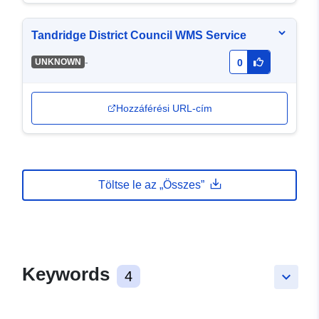
Tandridge District Council WMS Service
-
UNKNOWN
0
Hozzáférési URL-cím
Töltse le az „Összes”
Keywords
4
keyboard_arrow_down