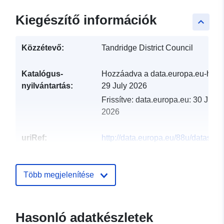
Kiegészítő információk
keyboard_arrow_up
Közzétevő:
Tandridge District Council
Katalógus-
Hozzáadva a data.europa.eu-hoz:
nyilvántartás:
29 July 2026
Frissítve: data.europa.eu:
30 July
2026
uriRef:
http://data.europa.eu/88u/dataset/a
quality-units1
Több megjelenítése
Hasonló adatkészletek