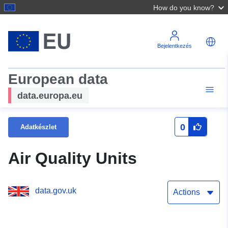
How do you know?
Bejelentkezés
European data
data.europa.eu
0
Adatkészlet
Air Quality Units
data.gov.uk
Actions