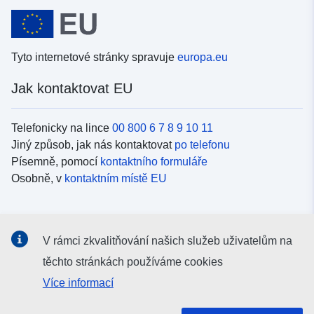
Tyto internetové stránky spravuje
europa.eu
Jak kontaktovat EU
Telefonicky na lince
00 800 6 7 8 9 10 11
Jiný způsob, jak nás kontaktovat
po telefonu
Písemně, pomocí
kontaktního formuláře
Osobně, v
kontaktním místě EU
Sociální média
V rámci zkvalitňování našich služeb uživatelům na
Vyhledávání informačních kanálů EU v
sociálních médiích
těchto stránkách používáme cookies
Více informací
Orgány a instituce EU