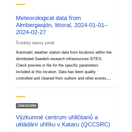
made to the master copy of the data will be immediately
reflected in the resources of this dataset.The date
Meteorological data from
shown in the "Last Updated" field of each GIS resource
Almbergasjön, littoral, 2024-01-01–
reflects when the data was first published.
2024-02-27
Švédský datový portál
Automatic weather station data from locations within the
distributed Swedish research infrastructure SITES.
Check preview or file for the specific parameters
included at this location. Data has been quality
controlled and cleaned from outliers and other events
producing unrealistic data. Gaps have not been filled.
Abisko Scientific Research Station (2025).
Meteorological data from Almbergasjön, littoral, 2024-01-
01–2024-02-27 [Data set]. Swedish Infrastructure for
UNKNOWN
Ecosystem Science (SITES).
Výzkumné centrum uhličitanů a
https://hdl.handle.net/11676.1/UsKPUlrPihVXXsWOUv7
ukládání uhlíku v Kataru (QCCSRC)
qlEal