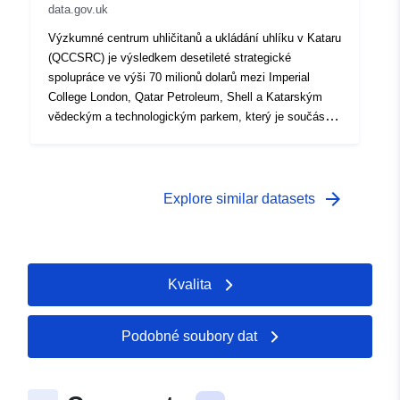
data.gov.uk
Výzkumné centrum uhličitanů a ukládání uhlíku v Kataru
(QCCSRC) je výsledkem desetileté strategické
spolupráce ve výši 70 milionů dolarů mezi Imperial
College London, Qatar Petroleum, Shell a Katarským
vědeckým a technologickým parkem, který je součástí
Katarské nadace. Měli jsme kolektivní vizi QCCSRC
zahájení a udržování s více než 80 akademickými
pracovníky, postdoktorandskými výzkumníky a
doktorandy, kteří se zapojili do programu. Odborné
arrow_forward
Explore similar datasets
znalosti QCCSRC se odehrávají v mnoha různých
oblastech, včetně geologických terénních studií,
experimentálních laboratorních studií, které pomáhají
validovat modelování a simulace na molekulární úrovni
Kvalita
až po póry.
Podobné soubory dat