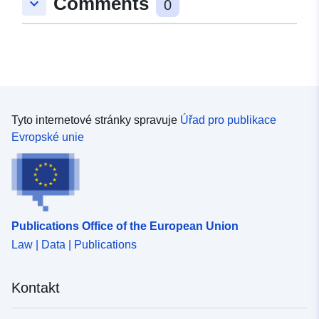
Comments
keyboard_arrow_down
0
Tyto internetové stránky spravuje
Úřad pro publikace
Evropské unie
Publications Office of the European Union
Law | Data | Publications
Kontakt