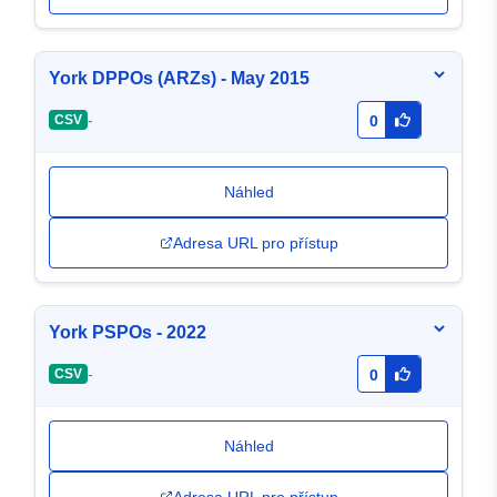
York DPPOs (ARZs) - May 2015
-
CSV
0
Náhled
Adresa URL pro přístup
York PSPOs - 2022
-
CSV
0
Náhled