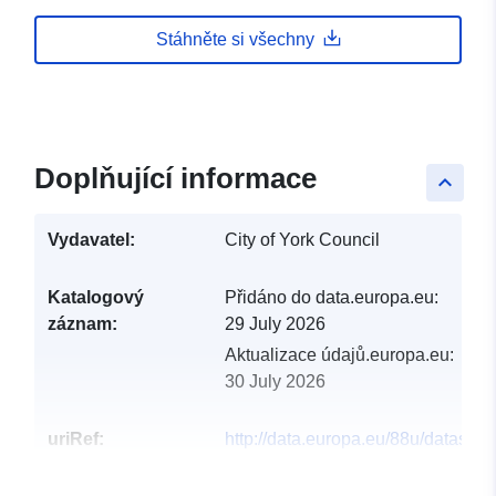
Stáhněte si všechny
Doplňující informace
keyboard_arrow_up
Vydavatel:
City of York Council
Katalogový
Přidáno do data.europa.eu:
záznam:
29 July 2026
Aktualizace údajů.europa.eu:
30 July 2026
uriRef:
http://data.europa.eu/88u/dataset/a
restriction-zones