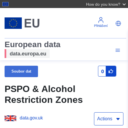
How do you know?
Přihlášení
European data
data.europa.eu
0
Soubor dat
PSPO & Alcohol
Restriction Zones
data.gov.uk
Actions