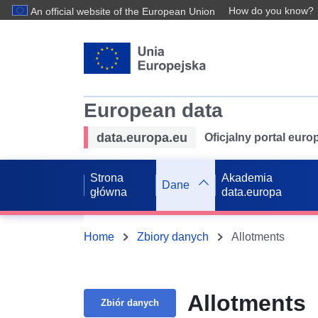
How do you know?
An official website of the European Union
European data
data.europa.eu
Oficjalny portal eur
Strona
Akademia
Dane
główna
data.europa
Home
Zbiory danych
Allotments
Allotments
Zbiór danych