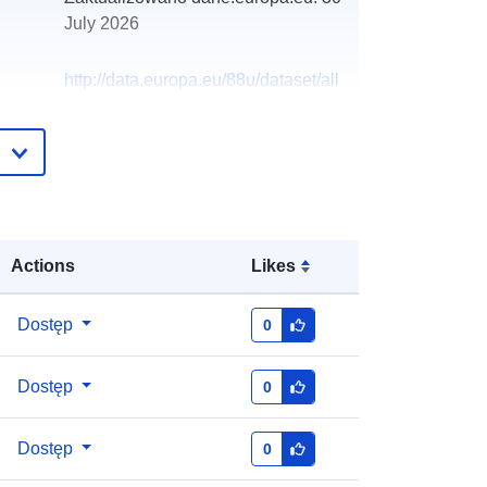
July 2026
http://data.europa.eu/88u/dataset/all
otments76
Actions
Likes
Dostęp
0
Dostęp
0
Dostęp
0