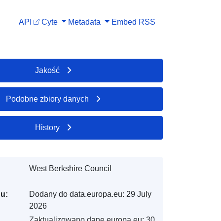
API
Cyte
Metadata
Embed
RSS
Jakość
Podobne zbiory danych
History
West Berkshire Council
gu:
Dodany do data.europa.eu:
29 July
2026
Zaktualizowano dane.europa.eu:
30