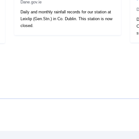
Dane.gov.ie
D
Daily and monthly rainfall records for our station at
Leixlip (Gen.Stn.) in Co. Dublin. This station is now
D
closed.
C
s