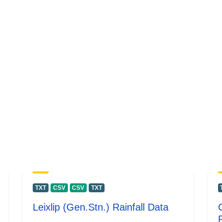
TXT
CSV
CSV
TXT
Leixlip (Gen.Stn.) Rainfall Data