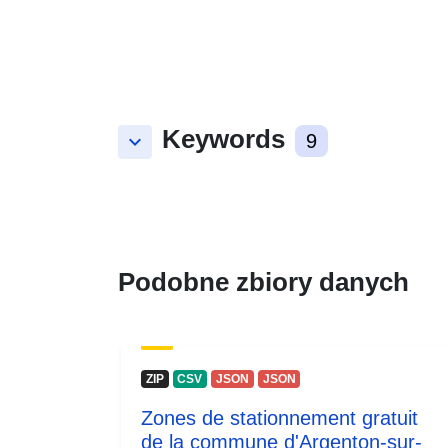
Keywords
keyboard_arrow_down
9
Podobne zbiory danych
ZIP
CSV
JSON
JSON
Zones de stationnement gratuit
de la commune d'Argenton-sur-