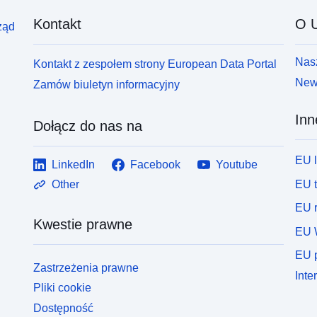
Kontakt
O U
ząd
Nasz
Kontakt z zespołem strony European Data Portal
News
Zamów biuletyn informacyjny
Inn
Dołącz do nas na
EU 
LinkedIn
Facebook
Youtube
EU 
Other
EU r
Kwestie prawne
EU 
EU p
Zastrzeżenia prawne
Inte
Pliki cookie
Dostępność