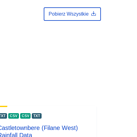
Pobierz Wszystkie
TXT
CSV
CSV
TXT
Castletownbere (Filane West)
Rainfall Data