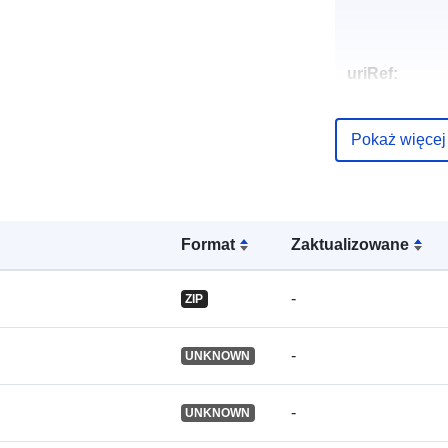
uriRef:
Pokaż więcej
Format
Zaktualizowane
-
ZIP
-
UNKNOWN
-
UNKNOWN