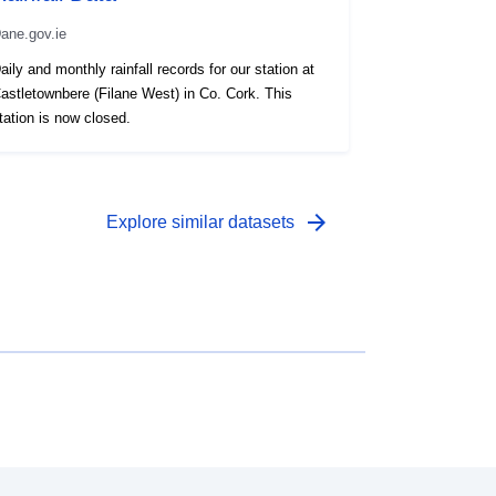
ane.gov.ie
aily and monthly rainfall records for our station at
astletownbere (Filane West) in Co. Cork. This
tation is now closed.
arrow_forward
Explore similar datasets