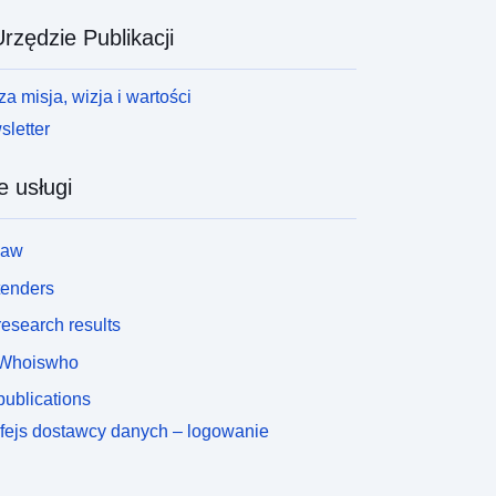
rzędzie Publikacji
a misja, wizja i wartości
letter
e usługi
law
tenders
esearch results
Whoiswho
ublications
rfejs dostawcy danych – logowanie