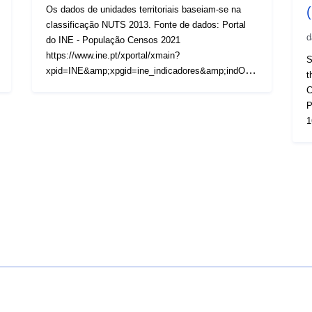
Os dados de unidades territoriais baseiam-se na
classificação NUTS 2013. Fonte de dados: Portal
d
do INE - População Censos 2021
https://www.ine.pt/xportal/xmain?
S
xpid=INE&amp;xpgid=ine_indicadores&amp;indOco
t
rrCod=0014525&amp;contexto=bd&amp;selTab=tab
C
2
P
1
2