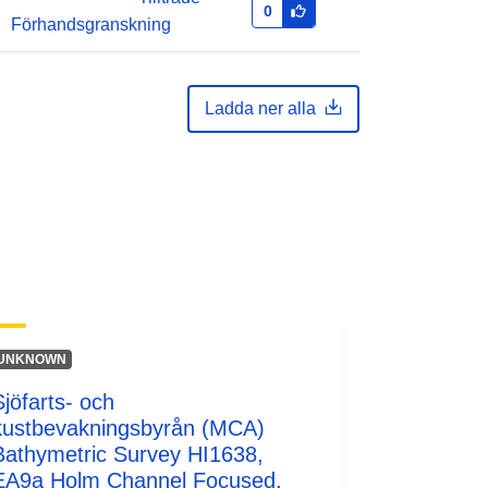
0
Förhandsgranskning
Ladda ner alla
UNKNOWN
Sjöfarts- och
kustbevakningsbyrån (MCA)
Bathymetric Survey HI1638,
EA9a Holm Channel Focused,