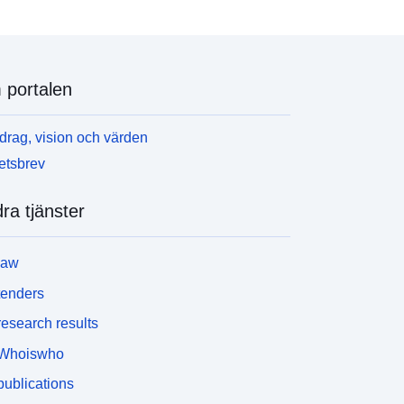
portalen
rag, vision och värden
etsbrev
ra tjänster
law
tenders
esearch results
Whoiswho
ublications