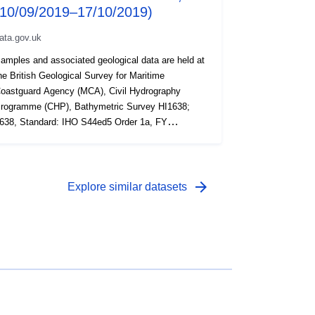
(10/09/2019–17/10/2019)
ata.gov.uk
amples and associated geological data are held at
he British Geological Survey for Maritime
oastguard Agency (MCA), Civil Hydrography
rogramme (CHP), Bathymetric Survey HI1638;
638, Standard: IHO S44ed5 Order 1a, FY
019/2020
arrow_forward
Explore similar datasets