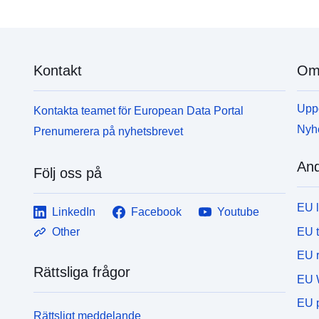
Kontakt
Om 
Uppd
Kontakta teamet för European Data Portal
Nyh
Prenumerera på nyhetsbrevet
And
Följ oss på
EU 
LinkedIn
Facebook
Youtube
EU 
Other
EU r
Rättsliga frågor
EU 
EU p
Rättsligt meddelande