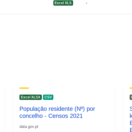
-
Excel XLS
Excel XLSX
CSV
População residente (Nº) por
concelho - Censos 2021
data.gov.pt