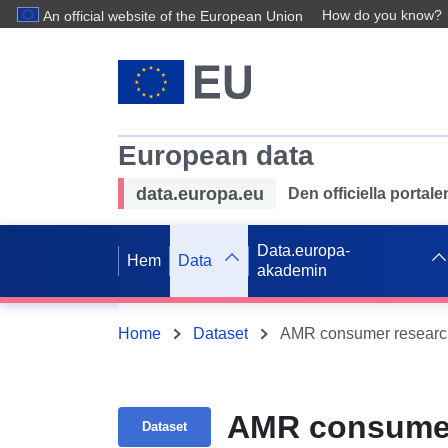
How do you know?
An official website of the European Union
European data
data.europa.eu
Den officiella portal
Data.europa-
Hem
Data
akademin
Home
Dataset
AMR consumer researc
AMR consumer
Dataset