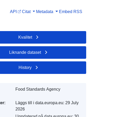
API
Citat
Metadata
Embed
RSS
Kvalitet
Liknande dataset
History
Food Standards Agency
er:
Läggs till i data.europa.eu:
29 July
2026
Uppdaterad på data.europa.eu:
30