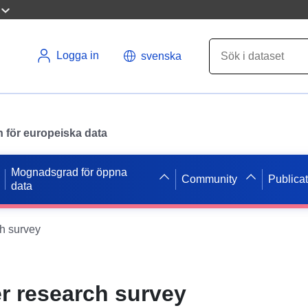
Logga in
svenska
en för europeiska data
Mognadsgrad för öppna
Community
Publica
data
h survey
 research survey