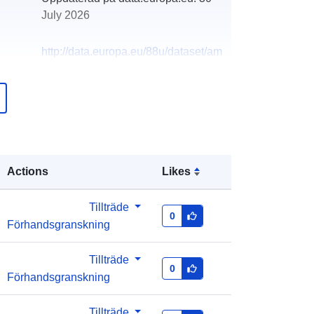
July 2026
http://data.europa.eu/88u/dataset/am
r-consumer-research-survey
Actions
Likes
Tillträde
0
Förhandsgranskning
Tillträde
0
Förhandsgranskning
Tillträde