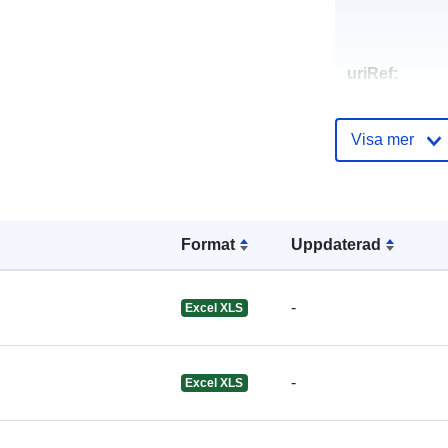
uriRef:
Visa mer
Format
Uppdaterad
-
Excel XLS
-
Excel XLS