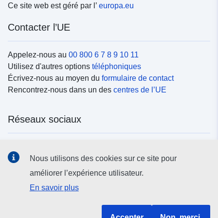
Ce site web est géré par l’
europa.eu
Contacter l’UE
Appelez-nous au
00 800 6 7 8 9 10 11
Utilisez d'autres options
téléphoniques
Écrivez-nous au moyen du
formulaire de contact
Rencontrez-nous dans un des
centres de l’UE
Réseaux sociaux
Trouvez l’UE sur les
réseaux sociaux
Nous utilisons des cookies sur ce site pour
améliorer l’expérience utilisateur.
Institutions et organes de l’UE
En savoir plus
Rechercher tous les organes et institutions de l’UE
Accepter
Non, merci.