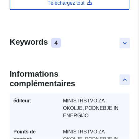
Téléchargez tout
Keywords
4
keyboard_arrow_down
Informations
keyboard_arrow_up
complémentaires
éditeur:
MINISTRSTVO ZA
OKOLJE, PODNEBJE IN
ENERGIJO
Points de
MINISTRSTVO ZA