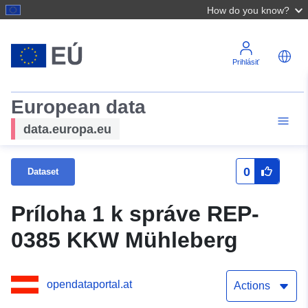
How do you know?
Prihlásiť
European data
data.europa.eu
0
Dataset
Príloha 1 k správe REP-
0385 KKW Mühleberg
opendataportal.at
Actions