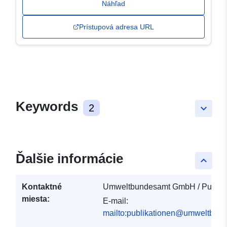
Náhľad
Prístupová adresa URL
Keywords
2
keyboard_arrow_down
Ďalšie informácie
keyboard_arrow_up
Kontaktné
Umweltbundesamt GmbH / Publika
miesta:
E-mail:
mailto:publikationen@umweltbund