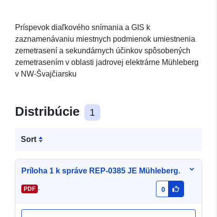
Príspevok diaľkového snímania a GIS k
zaznamenávaniu miestnych podmienok umiestnenia
zemetrasení a sekundárnych účinkov spôsobených
zemetrasením v oblasti jadrovej elektrárne Mühleberg
v NW-Švajčiarsku
Distribúcie
1
Sort
Príloha 1 k správe REP-0385 JE Mühleberg.
-
PDF
0