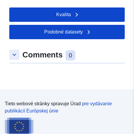
Kvalita
Podobné datasety
Comments
keyboard_arrow_down
0
Tieto webové stránky spravuje Úrad
pre vydávanie
publikácií Európskej únie