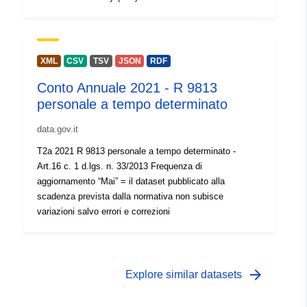
XML
CSV
TSV
JSON
RDF
Conto Annuale 2021 - R 9813
personale a tempo determinato
data.gov.it
T2a 2021 R 9813 personale a tempo determinato -
Art.16 c. 1 d.lgs. n. 33/2013 Frequenza di
aggiornamento “Mai” = il dataset pubblicato alla
scadenza prevista dalla normativa non subisce
variazioni salvo errori e correzioni
arrow_forward
Explore similar datasets