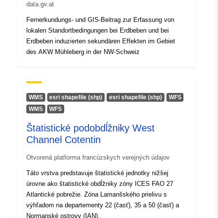
data.gv.at
Fernerkundungs- und GIS-Beitrag zur Erfassung von
lokalen Standortbedingungen bei Erdbeben und bei
Erdbeben induzierten sekundären Effekten im Gebiet
des AKW Mühleberg in der NW-Schweiz
WMS
esri shapefile (shp)
esri shapefile (shp)
WFS
WMS
WFS
Štatistické podobdĺžniky West
Channel Cotentin
Otvorená platforma francúzskych verejných údajov
Táto vrstva predstavuje štatistické jednotky nižšej
úrovne ako štatistické obdĺžniky zóny ICES FAO 27
Atlantické pobrežie. Zóna Lamanšského prielivu s
výhľadom na departementy 22 (časť), 35 a 50 (časť) a
Normanské ostrovy (IAN).