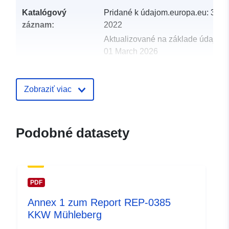
Katalógový
Pridané k údajom.europa.eu:
30 M
záznam:
2022
Aktualizované na základe údajov.
01 March 2026
uriRef:
http://data.europa.eu/88u/datas
Zobraziť viac
Podobné datasety
PDF
Annex 1 zum Report REP-0385
KKW Mühleberg