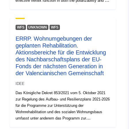
effective vertex function in both the polarizability and the
self-energy, which does not produce any computational
overhead compared with the GW approximation. We
yield the band gap, the ionization potential, and the
electron affinity in good agreement with experiment and
WFS
UNKNOWN
WFS
with a hybrid functional description. The achieved
ERRP. Wohnumgebungen der
electronic structure and dielectric screening further lead
geplanten Rehabilitation.
to a good description of the optical absorption spectrum,
as obtained through the solution of the Bethe–Salpeter
Aktionsbereiche für die Entwicklung
equation. In particular, the experimental peak position of
des Nachbarschaftsplans der EU-
the exciton is accurately reproduced.
Fonds der nächsten Generation in
der Valencianischen Gemeinschaft
IDEE
Das Königliche Dekret 853/2021 vom 5. Oktober 2021
zur Regelung des Aufbau- und Resilienzplans 2021-2026
für die Programme zur Unterstützung der
Wohnrehabilitation und des sozialen Wohnungsbaus
umfasst unter anderem das Programm zur
Unterstützung der Nachbarschaftsrehabilitation. Mit der