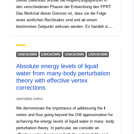
Dieser Datensatz enthält die Abgrenzungsgrenzen in
den verschiedenen Phasen der Entwicklung des PPRT.
Das Merkmal dieser Grenzen ist, dass sie die Folge
eines amtlichen Rechtsakts sind und ab einem
bestimmten Zeitpunkt wirksam werden. Es handelt sich
um:- vorgeschriebener Umfang in der
Verjährungsverordnung eines PPR (natürlich oder
technologisch);- Risikoexponierungsbereich, der dem
von der genehmigten PPR geregelten Bereich
UNKNOWN
UNKNOWN
UNKNOWN
UNKNOWN
entspricht. Dieser genehmigte Bereich gilt als
Absolute energy levels of liquid
gemeinnützig (PM3 für PPRT);- Umfang der Studie, der
water from many-body perturbation
der Hülle entspricht, in der die Unwägbarkeiten
untersucht wurden.
theory with effective vertex
corrections
opendata.swiss
We demonstrate the importance of addressing the 𝚪
vertex and thus going beyond the GW approximation for
achieving the energy levels of liquid water in many- body
perturbation theory. In particular, we consider an