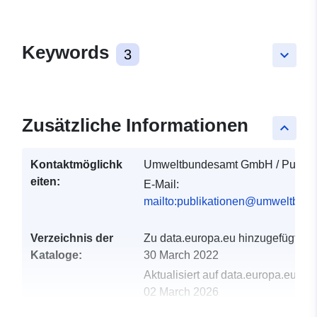
Keywords
3
keyboard_arrow_down
Zusätzliche Informationen
keyboard_arrow_up
Kontaktmöglichk
Umweltbundesamt GmbH / Publika
eiten:
E-Mail:
mailto:publikationen@umweltbund
Verzeichnis der
Zu data.europa.eu hinzugefügt:
Kataloge:
30 March 2022
Aktualisiert auf data.europa.eu:
02 March 2026