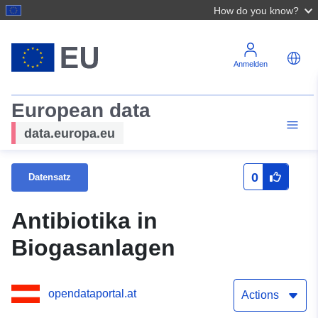
How do you know?
Anmelden
European data
data.europa.eu
0
Datensatz
Antibiotika in
Biogasanlagen
opendataportal.at
Actions