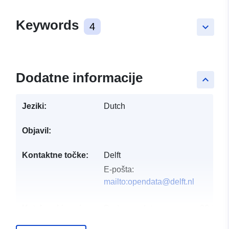
Keywords
4
keyboard_arrow_down
Dodatne informacije
keyboard_arrow_up
Jeziki:
Dutch
Objavil:
Kontaktne točke:
Delft
E-pošta:
mailto:opendata@delft.nl
Katalogski zapis:
Dodano v data.europa.eu:
28 July
Posodobljeno na spletišču Data.e