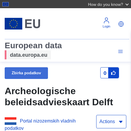
How do you know?
Login
European data
data.europa.eu
0
Zbirka podatkov
Archeologische
beleidsadvieskaart Delft
Portal nizozemskih vladnih
Actions
podatkov