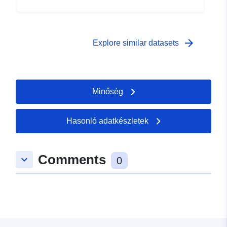
arrow_forward
Explore similar datasets
Minőség
Hasonló adatkészletek
Comments
keyboard_arrow_down
0