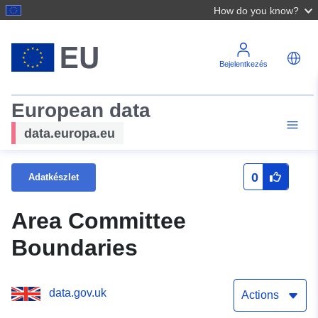
How do you know?
Bejelentkezés
European data
data.europa.eu
0
Adatkészlet
Area Committee
Boundaries
data.gov.uk
Actions