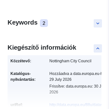
Keywords
2
keyboard_arrow_down
Kiegészítő információk
keyboard_arrow_up
Közzétevő:
Nottingham City Council
Katalógus-
Hozzáadva a data.europa.eu-hoz:
nyilvántartás:
29 July 2026
Frissítve: data.europa.eu:
30 July
2026
uriRef:
http://data.europa.eu/88u/dataset/a