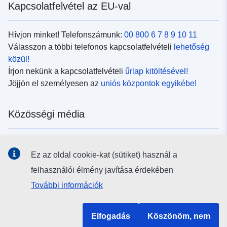
Kapcsolatfelvétel az EU-val
Hívjon minket! Telefonszámunk:
00 800 6 7 8 9 10 11
Válasszon a többi telefonos kapcsolatfelvételi
lehetőség
közül!
Írjon nekünk a kapcsolatfelvételi
űrlap kitöltésével!
Jöjjön el személyesen az
uniós központok egyikébe!
Közösségi média
Kövesse az EU
közösségi oldalait!
Ez az oldal cookie-kat (sütiket) használ a
felhasználói élmény javítása érdekében
Uniós intézmények és szervek
További információk
Keresés az uniós intézmények és szervek körében
Elfogadás
Köszönöm, nem