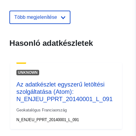
committee-boundaries
Több megjelenítése
Hasonló adatkészletek
UNKNOWN
Az adatkészlet egyszerű letöltési
szolgáltatása (Atom):
N_ENJEU_PPRT_20140001_L_091
Geokatalógus Franciaország
N_ENJEU_PPRT_20140001_L_091