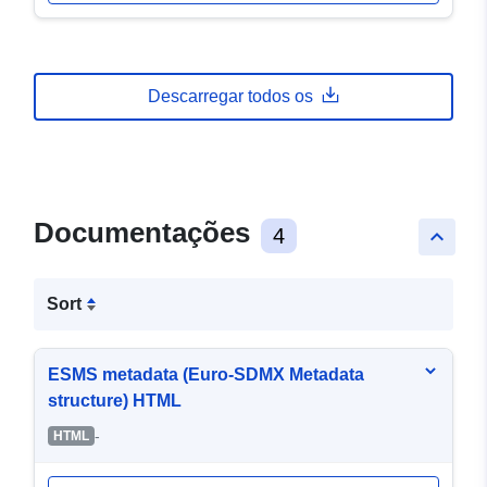
Descarregar todos os
Documentações
4
keyboard_arrow_up
Sort
ESMS metadata (Euro-SDMX Metadata
structure) HTML
-
HTML