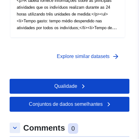
<p>A tabela fornece informações sobre as principais
http://publications.europa.eu/resou
atividades que os indivíduos realizam durante as 24
type/STATISTICAL
horas utilizando três unidades de medida:</p><ul>
<li>Tempo gasto: tempo médio despendido nas
atividades por todos os indivíduos;</li><li>Tempo de
participação: tempo médio despendido nas atividades
pelos indivíduos que participaram na atividade;</li>
<li>Taxa de participação: a proporção de indivíduos que
passaram algum tempo a fazer as atividades.</li></ul>
arrow_forward
Explore similar datasets
<p>A idade e o sexo podem ser utilizados como
desagregações. Os dados foram recolhidos entre 2020 e
2026.</p>
Qualidade
Conjuntos de dados semelhantes
Comments
keyboard_arrow_down
0