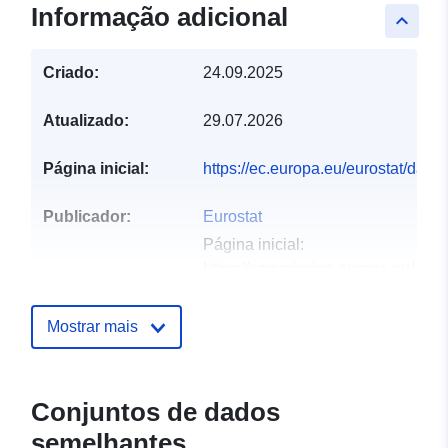
Informação adicional
keyboard_arrow_up
Criado:
24.09.2025
Atualizado:
29.07.2026
Página inicial:
https://ec.europa.eu/eurostat/dat
Publicador:
Eurostat
Página inicial:
https://commission.europa.eu/abou
and-executive-agencies/euros...
Mostrar mais
Pontos de
Telefone:
tel:+352430136789
contacto:
Endereço:
Joseph Bech building, 
Alphonse Weicker, L-2721 Luxem
Conjuntos de dados
URL:
semelhantes