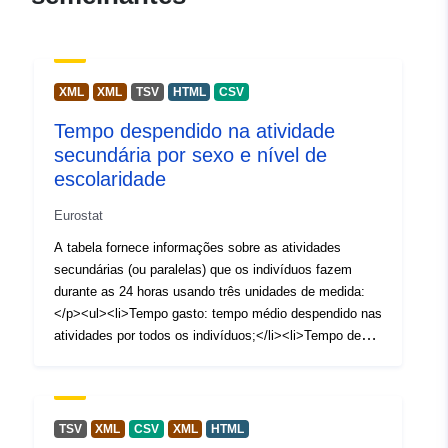
http://ec.europa.eu/eurostat/help/s
Registo do
Acrescentado à data.europa.eu:
catálogo:
28 July 2026
XML
XML
TSV
HTML
CSV
Atualizado em data.europa.eu:
Tempo despendido na atividade
30 July 2026
secundária por sexo e nível de
escolaridade
Recurso
Austria
espacial:
Estonia
Eurostat
Hungary
A tabela fornece informações sobre as atividades
Croatia
secundárias (ou paralelas) que os indivíduos fazem
Germany
durante as 24 horas usando três unidades de medida:
Serbia
</p><ul><li>Tempo gasto: tempo médio despendido nas
Netherlands
atividades por todos os indivíduos;</li><li>Tempo de
Bulgaria
participação: tempo médio despendido nas atividades
Finland
pelos indivíduos que participaram na atividade;</li>
Poland
<li>Taxa de participação: a proporção de indivíduos que
Norway
passaram algum tempo a fazer as atividades.</li></ul>
TSV
XML
CSV
XML
HTML
<p>O nível de escolaridade e o sexo podem ser