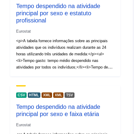
Tempo despendido na atividade
Identificadores:
utilizados como desagregações. Os dados foram
tus_20educ
principal por sexo e estatuto
recolhidos entre 2020 e 2026. </p>
profissional
Outros
https://doi.org/10.2908/TUS_20E
identificadores:
Eurostat
<p>A tabela fornece informações sobre as principais
uriRef:
http://data.europa.eu/88u/dataset/
atividades que os indivíduos realizam durante as 24
horas utilizando três unidades de medida:</p><ul>
Direitos de
public
<li>Tempo gasto: tempo médio despendido nas
acesso:
atividades por todos os indivíduos;</li><li>Tempo de
participação: tempo médio despendido nas atividades
Período de
annual
pelos indivíduos que participaram na atividade;</li>
acumulação:
<li>Taxa de participação: a proporção de indivíduos que
passaram algum tempo a fazer as atividades.</li></ul>
CSV
HTML
XML
XML
TSV
Zakres czasowy:
01 January 2020
<p>O estatuto profissional e o sexo podem ser
Tempo despendido na atividade
utilizados como desagregações. Os dados foram
 -
31 December 2020
principal por sexo e faixa etária
recolhidos entre 2020 e 2026.</p>
Tipo:
Statistical data
Eurostat
Recurso: