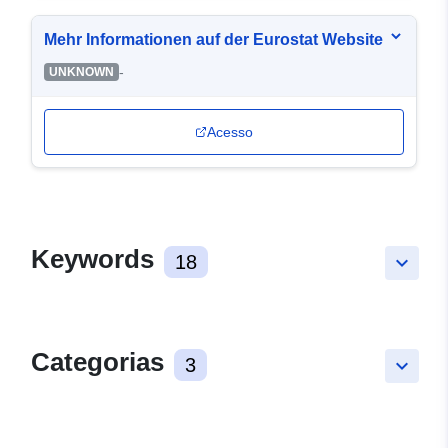
Mehr Informationen auf der Eurostat Website
-
UNKNOWN
Acesso
Keywords
18
keyboard_arrow_down
Categorias
3
keyboard_arrow_down