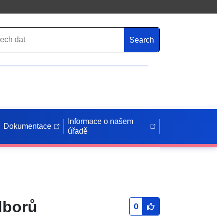
Search
Informace o našem
Dokumentace
úřadě
dborů
0