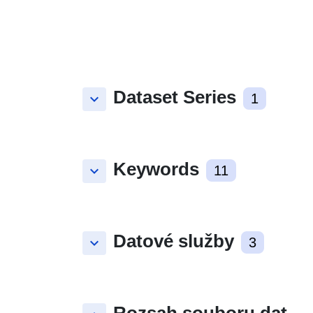
Dataset Series
keyboard_arrow_down
1
Keywords
keyboard_arrow_down
11
Datové služby
keyboard_arrow_down
3
Rozsah souboru dat