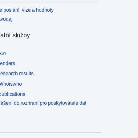
 poslání, vize a hodnoty
avodaj
atní služby
law
tenders
esearch results
Whoiswho
ublications
lášení do rozhraní pro poskytovatele dat