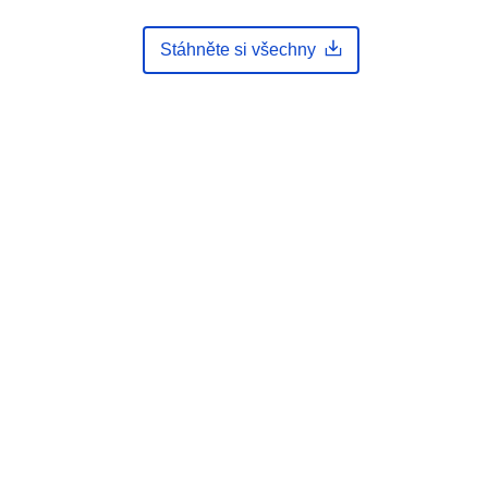
 :
Il servizio rappresenta l'insieme dei
quadri d'unione della Carta Tecnica
Stáhněte si všechny
R...
:
arlpa_to:05.04.09
http://data.europa.eu/88u/dataset/arl
pa_to-05-04-09-d_2014-09-22-16-
14
unknown