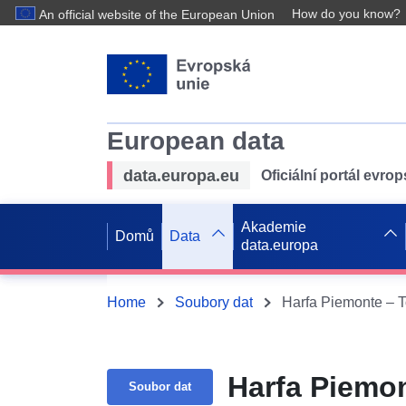
How do you know?
An official website of the European Union
European data
data.europa.eu
Oficiální portál evro
Akademie
Domů
Data
data.europa
Home
Soubory dat
Harfa Piemonte – T
Harfa Piemon
Soubor dat