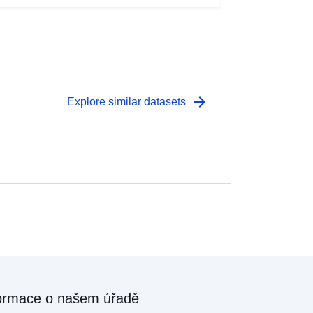
arrow_forward
Explore similar datasets
ormace o našem úřadě