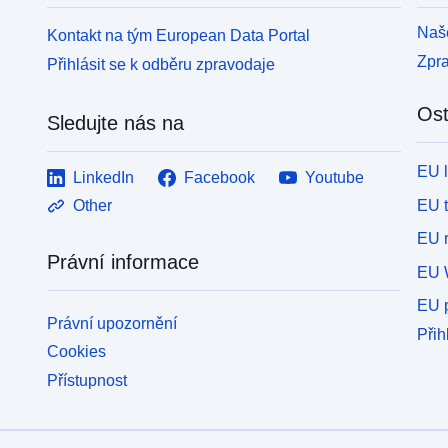
Naše
Kontakt na tým European Data Portal
Zpr
Přihlásit se k odběru zpravodaje
Ost
Sledujte nás na
EU 
LinkedIn
Facebook
Youtube
EU 
Other
EU r
Právní informace
EU 
EU p
Právní upozornění
Přih
Cookies
Přístupnost