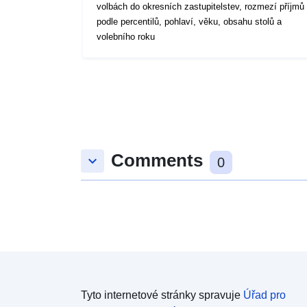
volbách do okresních zastupitelstev, rozmezí příjmů
podle percentilů, pohlaví, věku, obsahu stolů a
volebního roku
Comments
keyboard_arrow_down
0
Tyto internetové stránky spravuje
Úřad pro