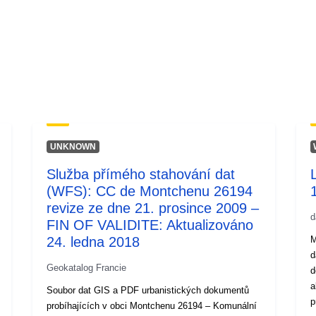
UNKNOWN
Služba přímého stahování dat
(WFS): CC de Montchenu 26194
revize ze dne 21. prosince 2009 –
d
FIN OF VALIDITE: Aktualizováno
24. ledna 2018
M
d
Geokatalog Francie
d
a
Soubor dat GIS a PDF urbanistických dokumentů
p
probíhajících v obci Montchenu 26194 – Komunální