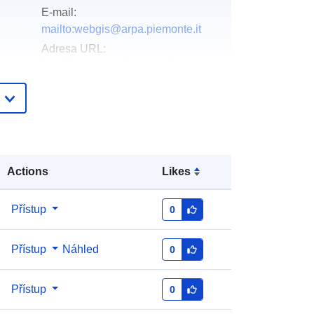
E-mail:
mailto:webgis@arpa.piemonte.it
Adresa URL:
http://www.arpa.piemonte.it
Přidáno do data.europa.eu:
20 July
2022
Aktualizace údajů.europa.eu:
10
March 2026
Actions
Likes
Souřadnice:
[ [ 6.624057, 46.602921
], [ 9.345543, 46.602921 ], [
Přístup
0
9.345543, 43.978675 ], [ 6.624057,
43.978675 ], [ 6.624057, 46.602921 ]
Přístup
Náhled
0
]
Typ:
Polygon
Přístup
0