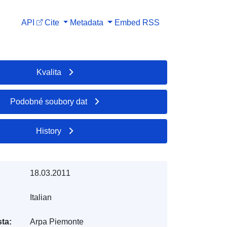
API
Cite
Metadata
Embed
RSS
Kvalita
Podobné soubory dat
History
18.03.2011
Italian
ta:
Arpa Piemonte