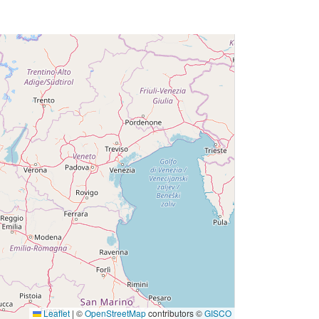
Leaflet
|
©
OpenStreetMap
contributors ©
GISCO