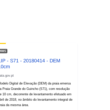
WMS
LIP - S71 - 20180414 - DEM
10cm
ata.gov.pt
odelo Digital de Elevação (DEM) da praia emersa
a Praia Grande do Guincho (S71), com resolução
e 10 cm, decorrente de levantamento efetuado em
bril de 2018, no âmbito do levantamento integral de
raia da mesma área.