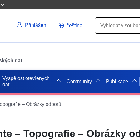
Přihlášení
čeština
pských dat
Vyspělost otevřených
Community
Publikace
dat
opografie – Obrázky odborů
te – Topografie – Obrázky o