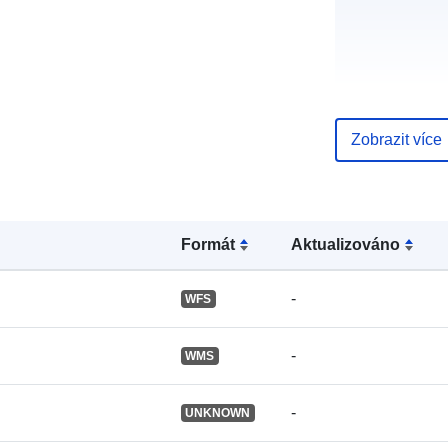
Zobrazit více
Katalogový
záznam:
Formát
Aktualizováno
Místní:
-
WFS
-
WMS
-
UNKNOWN